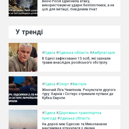
Вночі Росія здійснила атаку,
використовуючи ударні безпілотники, а не
цілі для імітації, повідомив Ігнат.
У тренді
#
Одеса
#
Одеська область
#
Амбулаторія
В Одесі зафіксовано 13 осіб, які зазнали
травм внаслідок російського обстрілу.
#
Одеса
#
Спорт
#
Австрія
Жіночий Ліга Чемпіонів. Результати другого
туру: Харків і Сістерс отримали путівки до
Кубка Європи.
#
Одеса
#
Дорожньо-транспортна
пригода
#
Одеська область
На дорозі між Одесою та Миколаєвом
вантажівка зіткнулася з двома