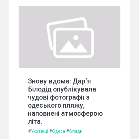
Знову вдома: Дарʼя
Білодід опублікувала
чудові фотографії з
одеського пляжу,
наповнені атмосферою
літа.
#
Українці
#
Одеса
#
Опади