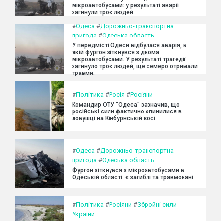
мікроавтобусами: у результаті аварії
загинули троє людей.
#
Одеса
#
Дорожньо-транспортна
пригода
#
Одеська область
У передмісті Одеси відбулася аварія, в
якій фургон зіткнувся з двома
мікроавтобусами. У результаті трагедії
загинуло троє людей, ще семеро отримали
травми.
#
Політика
#
Росія
#
Росіяни
Командир ОТУ "Одеса" зазначив, що
російські сили фактично опинилися в
ловушці на Кінбурнській косі.
#
Одеса
#
Дорожньо-транспортна
пригода
#
Одеська область
Фургон зіткнувся з мікроавтобусами в
Одеській області: є загиблі та травмовані.
#
Політика
#
Росіяни
#
Збройні сили
України