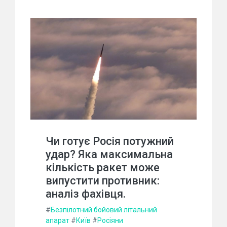
Чи готує Росія потужний
удар? Яка максимальна
кількість ракет може
випустити противник:
аналіз фахівця.
#
Безпілотний бойовий літальний
апарат
#
Київ
#
Росіяни