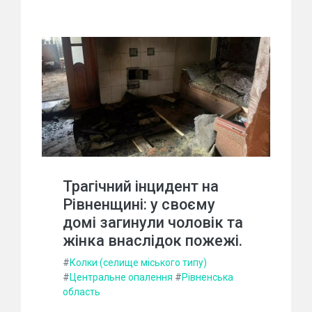
Трагічний інцидент на
Рівненщині: у своєму
домі загинули чоловік та
жінка внаслідок пожежі.
#
Колки (селище міського типу)
#
Центральне опалення
#
Рівненська
область