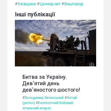
#
Київщина
#
Цензор.нет
#
Вишгород
Інші публікації
Битва за Україну.
Дев’ятий день
дев’яностого шостого!
#
Володимир Зеленський
#
Китай
(регіон)
#
Безпілотний бойовий
літальний апарат