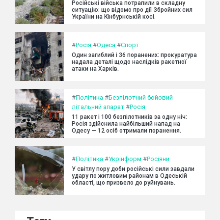
Російські війська потрапили в складну
ситуацію: що відомо про дії Збройних сил
України на Кінбурнській косі.
#
Росія
#
Одеса
#
Спорт
Один загиблий і 36 поранених: прокуратура
надала деталі щодо наслідків ракетної
атаки на Харків.
#
Політика
#
Безпілотний бойовий
літальний апарат
#
Росія
11 ракет і 100 безпілотників за одну ніч:
Росія здійснила найбільший напад на
Одесу — 12 осіб отримали поранення.
#
Політика
#
Укрінформ
#
Росіяни
У світлу пору доби російські сили завдали
удару по житловим районам в Одеській
області, що призвело до руйнувань.