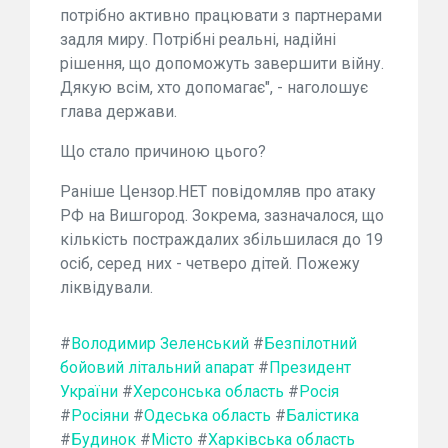
потрібно активно працювати з партнерами
задля миру. Потрібні реальні, надійні
рішення, що допоможуть завершити війну.
Дякую всім, хто допомагає", - наголошує
глава держави.
Що стало причиною цього?
Раніше Цензор.НЕТ повідомляв про атаку
РФ на Вишгород. Зокрема, зазначалося, що
кількість постраждалих збільшилася до 19
осіб, серед них - четверо дітей. Пожежу
ліквідували.
#
Володимир Зеленський
#
Безпілотний
бойовий літальний апарат
#
Президент
України
#
Херсонська область
#
Росія
#
Росіяни
#
Одеська область
#
Балістика
#
Будинок
#
Місто
#
Харківська область