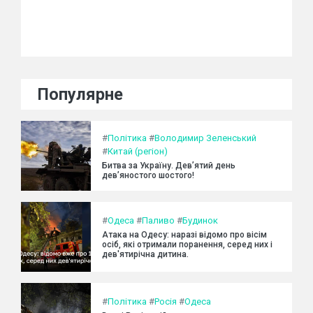
Популярне
#
Політика
#
Володимир Зеленський
#
Китай (регіон)
Битва за Україну. Дев’ятий день
дев’яностого шостого!
#
Одеса
#
Паливо
#
Будинок
Атака на Одесу: наразі відомо про вісім
осіб, які отримали поранення, серед них і
дев'ятирічна дитина.
#
Політика
#
Росія
#
Одеса