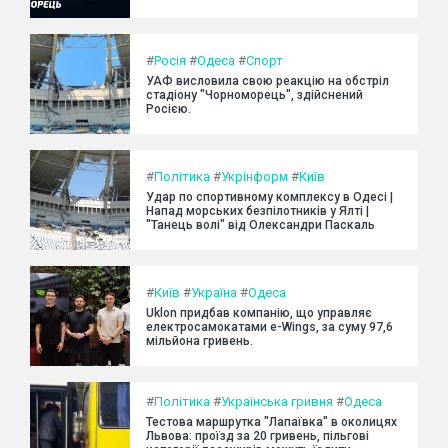
#
Росія
#
Одеса
#
Спорт
УАФ висловила свою реакцію на обстріл
стадіону "Чорноморець", здійснений
Росією.
#
Політика
#
Укрінформ
#
Київ
Удар по спортивному комплексу в Одесі |
Напад морських безпілотників у Ялті |
"Танець волі" від Олександри Паскаль
#
Київ
#
Україна
#
Одеса
Uklon придбав компанію, що управляє
електросамокатами e-Wings, за суму 97,6
мільйона гривень.
#
Політика
#
Українська гривня
#
Одеса
Тестова маршрутка "Лапаївка" в околицях
Львова: проїзд за 20 гривень, пільгові