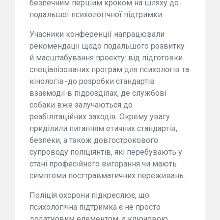
безпечним першим кроком на шляху до
подальшої психологічної підтримки.
Учасники конференції напрацювали
рекомендації щодо подальшого розвитку
й масштабування проєкту: від підготовки
спеціалізованих програм для психологів та
кінологів - до розробки стандартів
взаємодії в підрозділах, де службові
собаки вже залучаються до
реабілітаційних заходів. Окрему увагу
приділили питанням етичних стандартів,
безпеки, а також довгострокового
супроводу поліціянтів, які перебувають у
стані професійного вигорання чи мають
симптоми посттравматичних переживань.
Поліція охорони підкреслює, що
психологічна підтримка є не просто
додатковим елементом, а ключовою