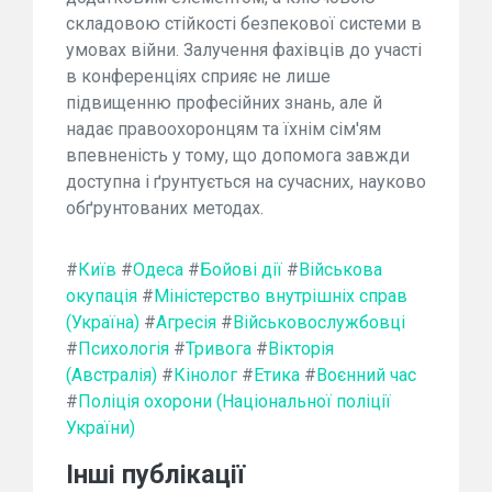
складовою стійкості безпекової системи в
умовах війни. Залучення фахівців до участі
в конференціях сприяє не лише
підвищенню професійних знань, але й
надає правоохоронцям та їхнім сім'ям
впевненість у тому, що допомога завжди
доступна і ґрунтується на сучасних, науково
обґрунтованих методах.
#
Київ
#
Одеса
#
Бойові дії
#
Військова
окупація
#
Міністерство внутрішніх справ
(Україна)
#
Агресія
#
Військовослужбовці
#
Психологія
#
Тривога
#
Вікторія
(Австралія)
#
Кінолог
#
Етика
#
Воєнний час
#
Поліція охорони (Національної поліції
України)
Інші публікації