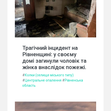
Трагічний інцидент на
Рівненщині: у своєму
домі загинули чоловік та
жінка внаслідок пожежі.
#
Колки (селище міського типу)
#
Центральне опалення
#
Рівненська
область