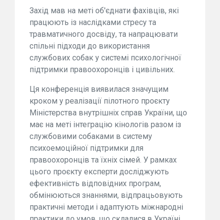
Захід мав на меті об'єднати фахівців, які
працюють із наслідками стресу та
травматичного досвіду, та напрацювати
спільні підходи до використання
службових собак у системі психологічної
підтримки правоохоронців і цивільних.
Ця конференція виявилася значущим
кроком у реалізації пілотного проєкту
Міністерства внутрішніх справ України, що
має на меті інтеграцію кінологів разом із
службовими собаками в систему
психоемоційної підтримки для
правоохоронців та їхніх сімей. У рамках
цього проєкту експерти досліджують
ефективність відповідних програм,
обмінюються знаннями, відпрацьовують
практичні методи і адаптують міжнародні
практики до умов, що склалися в Україні