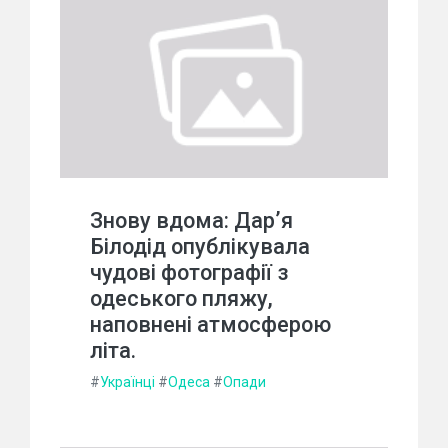
Знову вдома: Дарʼя
Білодід опублікувала
чудові фотографії з
одеського пляжу,
наповнені атмосферою
літа.
#
Українці
#
Одеса
#
Опади