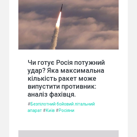
Чи готує Росія потужний
удар? Яка максимальна
кількість ракет може
випустити противник:
аналіз фахівця.
#
Безпілотний бойовий літальний
апарат
#
Київ
#
Росіяни