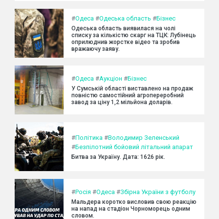
#
Одеса
#
Одеська область
#
Бізнес
Одеська область виявилася на чолі
списку за кількістю скарг на ТЦК: Лубінець
оприлюднив жорстке відео та зробив
вражаючу заяву.
#
Одеса
#
Аукціон
#
Бізнес
У Сумській області виставлено на продаж
повністю самостійний агропереробний
завод за ціну 1,2 мільйона доларів.
#
Політика
#
Володимир Зеленський
#
Безпілотний бойовий літальний апарат
Битва за Україну. Дата: 1626 рік.
#
Росія
#
Одеса
#
Збірна України з футболу
Мальдера коротко висловив свою реакцію
на напад на стадіон Чорноморець одним
словом.