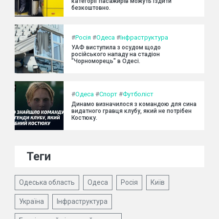
категорії пасажирів можуть їздити
безкоштовно.
#
Росія
#
Одеса
#
Інфраструктура
УАФ виступила з осудом щодо
російського нападу на стадіон
"Чорноморець" в Одесі.
#
Одеса
#
Спорт
#
Футболіст
Динамо визначилося з командою для сина
видатного гравця клубу, який не потрібен
Костюку.
Теги
Одеська область
Одеса
Росія
Київ
Україна
Інфраструктура