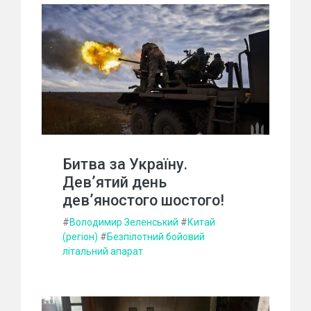
Битва за Україну.
Дев’ятий день
дев’яностого шостого!
#
Володимир Зеленський
#
Китай
(регіон)
#
Безпілотний бойовий
літальний апарат