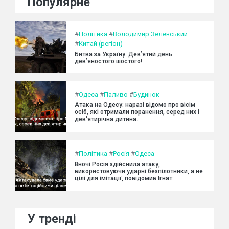
Популярне
#
Політика
#
Володимир Зеленський
#
Китай (регіон)
Битва за Україну. Дев’ятий день
дев’яностого шостого!
#
Одеса
#
Паливо
#
Будинок
Атака на Одесу: наразі відомо про вісім
осіб, які отримали поранення, серед них і
дев'ятирічна дитина.
#
Політика
#
Росія
#
Одеса
Вночі Росія здійснила атаку,
використовуючи ударні безпілотники, а не
цілі для імітації, повідомив Ігнат.
У тренді