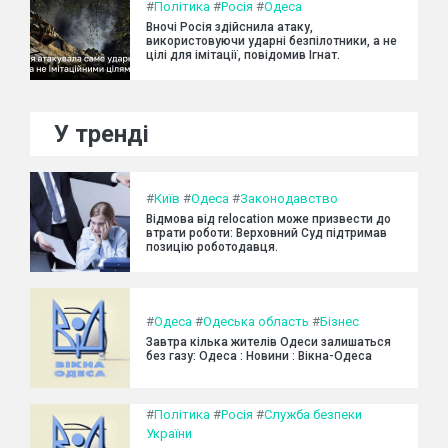
#
Політика
#
Росія
#
Одеса
Вночі Росія здійснила атаку,
використовуючи ударні безпілотники, а не
цілі для імітації, повідомив Ігнат.
У тренді
#
Київ
#
Одеса
#
Законодавство
Відмова від relocation може призвести до
втрати роботи: Верховний Суд підтримав
позицію роботодавця.
#
Одеса
#
Одеська область
#
Бізнес
Завтра кілька жителів Одеси залишаться
без газу: Одеса : Новини : Вікна-Одеса
#
Політика
#
Росія
#
Служба безпеки
України