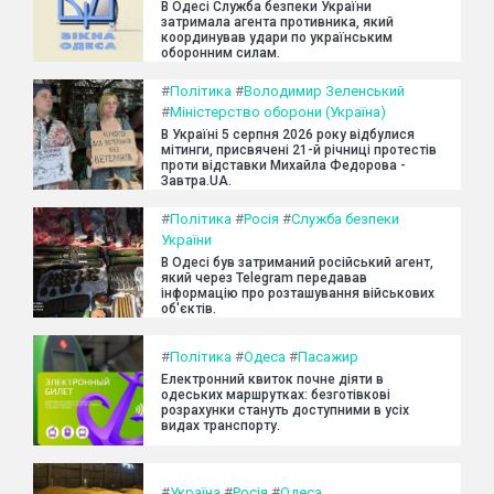
В Одесі Служба безпеки України
затримала агента противника, який
координував удари по українським
оборонним силам.
#
Політика
#
Володимир Зеленський
#
Міністерство оборони (Україна)
В Україні 5 серпня 2026 року відбулися
мітинги, присвячені 21-й річниці протестів
проти відставки Михайла Федорова -
Завтра.UA.
#
Політика
#
Росія
#
Служба безпеки
України
В Одесі був затриманий російський агент,
який через Telegram передавав
інформацію про розташування військових
об'єктів.
#
Політика
#
Одеса
#
Пасажир
Електронний квиток почне діяти в
одеських маршрутках: безготівкові
розрахунки стануть доступними в усіх
видах транспорту.
#
Україна
#
Росія
#
Одеса