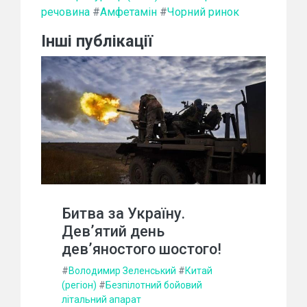
речовина
#
Амфетамін
#
Чорний ринок
Інші публікації
Битва за Україну.
Дев’ятий день
дев’яностого шостого!
#
Володимир Зеленський
#
Китай
(регіон)
#
Безпілотний бойовий
літальний апарат