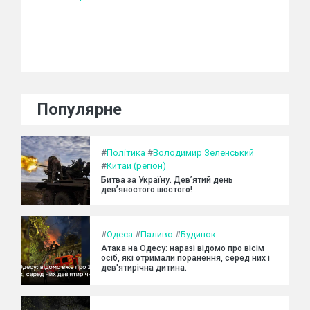
Популярне
#
Політика
#
Володимир Зеленський
#
Китай (регіон)
Битва за Україну. Дев’ятий день
дев’яностого шостого!
#
Одеса
#
Паливо
#
Будинок
Атака на Одесу: наразі відомо про вісім
осіб, які отримали поранення, серед них і
дев'ятирічна дитина.