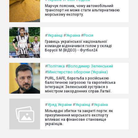
Марчук пояснив, чому автомобільний
транспорт не може стати альтернативою
морському експорту.
#
Українці
#
Україна
#
Росія
Гравець української національної
команди відзначився голом у складі
Борусії М (ВІДЕО) - Футбол24
#
Політика
#
Володимир Зеленський
#
Міністерство оборони (Україна)
PURL, SAFE, боротьба з російською
балістичною загрозою та європейська
інтеграція: Зеленський зустрівся з
міністром закордонних справ Латвії.
#
Уряд України
#
Українці
#
Україна
Мільярдні збитки та закриті порти: як
призупинення морського експорту
впливає на фінансове становище
українців.