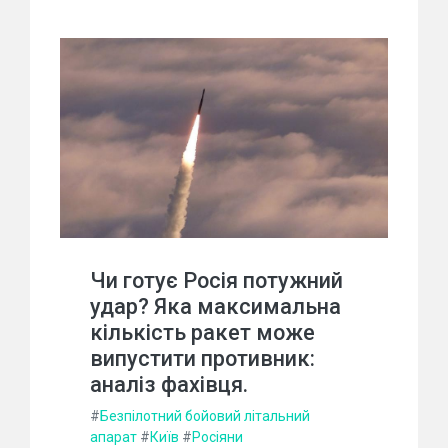
Чи готує Росія потужний
удар? Яка максимальна
кількість ракет може
випустити противник:
аналіз фахівця.
#
Безпілотний бойовий літальний
апарат
#
Київ
#
Росіяни