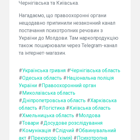
Чернігівська та Київська.
Нагадаємо, що правоохоронні органи
нещодавно припинили незаконний канал
постачання психотропних речовин з
України до Молдови. Там наркопродукцію
також поширювали через Telegram-канал
та інтернет-магазин.
#
Українська гривня
#
Чернігівська область
#
Одеська область
#
Національна поліція
України
#
Правоохоронний орган
#
Миколаївська область
#
Дніпропетровська область
#
Харківська
область
#
Логістика
#
Київська область
#
Хмельницька область
#
Молдова
#
Товари
#
Досудове розслідування
#
Комунікація
#
Слідчий
#
Обвинувальний
акт
#
Прекурсор (хімія)
#
Психотропна