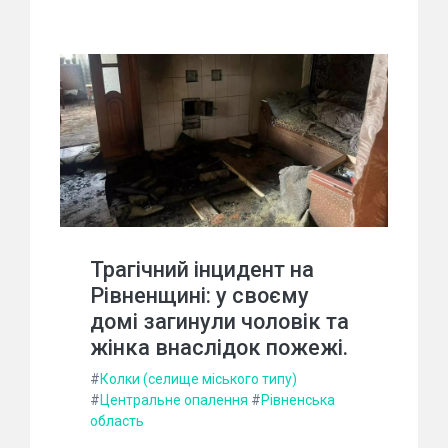
Трагічний інцидент на
Рівненщині: у своєму
домі загинули чоловік та
жінка внаслідок пожежі.
#
Колки (селище міського типу)
#
Центральне опалення
#
Рівненська
область