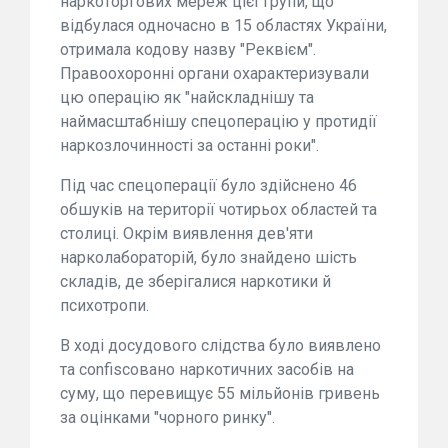
наркоторгових мереж цієї групи, що
відбулася одночасно в 15 областях України,
отримала кодову назву "Реквієм".
Правоохоронні органи охарактеризували
цю операцію як "найскладнішу та
наймасштабнішу спецоперацію у протидії
наркозлочинності за останні роки".
Під час спецоперації було здійснено 46
обшуків на території чотирьох областей та
столиці. Окрім виявлення дев'яти
нарколабораторій, було знайдено шість
складів, де зберігалися наркотики й
психотропи.
В ході досудового слідства було виявлено
та confiscовано наркотичних засобів на
суму, що перевищує 55 мільйонів гривень
за оцінками "чорного ринку".