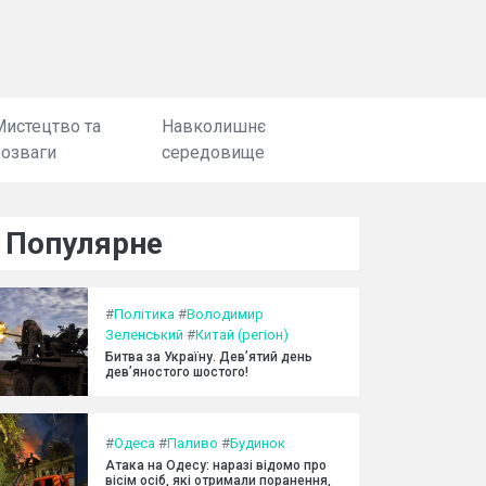
Мистецтво та
Навколишнє
розваги
середовище
Популярне
#
Політика
#
Володимир
Зеленський
#
Китай (регіон)
Битва за Україну. Дев’ятий день
дев’яностого шостого!
#
Одеса
#
Паливо
#
Будинок
Атака на Одесу: наразі відомо про
вісім осіб, які отримали поранення,