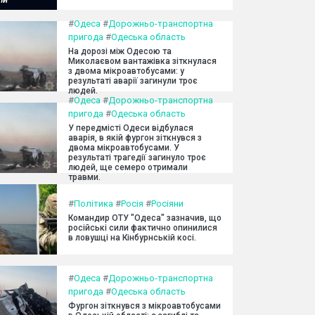
#
Одеса
#
Дорожньо-транспортна
пригода
#
Одеська область
На дорозі між Одесою та
Миколаєвом вантажівка зіткнулася
з двома мікроавтобусами: у
результаті аварії загинули троє
людей.
#
Одеса
#
Дорожньо-транспортна
пригода
#
Одеська область
У передмісті Одеси відбулася
аварія, в якій фургон зіткнувся з
двома мікроавтобусами. У
результаті трагедії загинуло троє
людей, ще семеро отримали
травми.
#
Політика
#
Росія
#
Росіяни
Командир ОТУ "Одеса" зазначив, що
російські сили фактично опинилися
в ловушці на Кінбурнській косі.
#
Одеса
#
Дорожньо-транспортна
пригода
#
Одеська область
Фургон зіткнувся з мікроавтобусами