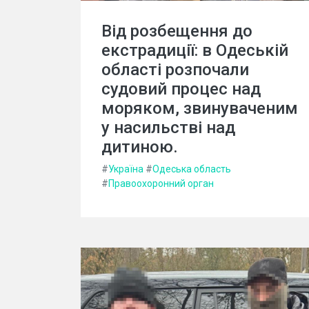
Від розбещення до
екстрадиції: в Одеській
області розпочали
судовий процес над
моряком, звинуваченим
у насильстві над
дитиною.
#
Україна
#
Одеська область
#
Правоохоронний орган