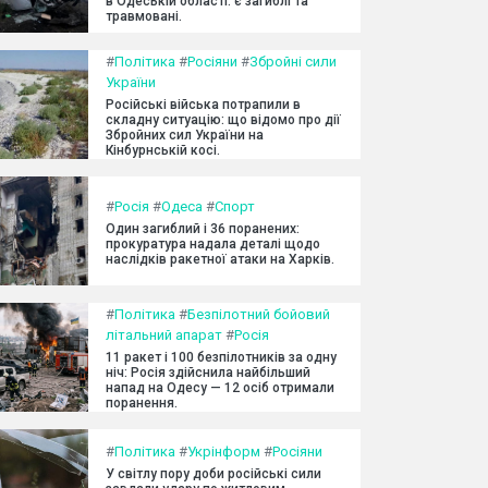
в Одеській області: є загиблі та
травмовані.
#
Політика
#
Росіяни
#
Збройні сили
України
Російські війська потрапили в
складну ситуацію: що відомо про дії
Збройних сил України на
Кінбурнській косі.
#
Росія
#
Одеса
#
Спорт
Один загиблий і 36 поранених:
прокуратура надала деталі щодо
наслідків ракетної атаки на Харків.
#
Політика
#
Безпілотний бойовий
літальний апарат
#
Росія
11 ракет і 100 безпілотників за одну
ніч: Росія здійснила найбільший
напад на Одесу — 12 осіб отримали
поранення.
#
Політика
#
Укрінформ
#
Росіяни
У світлу пору доби російські сили