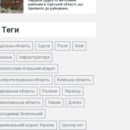
завдали удару по житловим
районам в Одеській області, що
призвело до руйнувань.
Теги
деська область
Одеса
Росія
Київ
країна
Інфраструктура
езпілотний літальний апарат
ніпропетровська область
Київська область
арківська область
Росіяни
Українці
иколаївська область
Харків
Дніпро
олодимир Зеленський
римінальний кодекс України
Цензор.нет