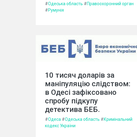
#
Одеська область
#
Правоохоронний орган
#
Румунія
10 тисяч доларів за
маніпуляцію слідством:
в Одесі зафіксовано
спробу підкупу
детектива БЕБ.
#
Одеса
#
Одеська область
#
Кримінальний
кодекс України