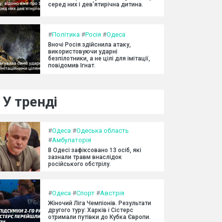
серед них і дев'ятирічна дитина.
#
Політика
#
Росія
#
Одеса
Вночі Росія здійснила атаку,
використовуючи ударні
безпілотники, а не цілі для імітації,
повідомив Ігнат.
У тренді
#
Одеса
#
Одеська область
#
Амбулаторія
В Одесі зафіксовано 13 осіб, які
зазнали травм внаслідок
російського обстрілу.
#
Одеса
#
Спорт
#
Австрія
Жіночий Ліга Чемпіонів. Результати
другого туру: Харків і Сістерс
отримали путівки до Кубка Європи.