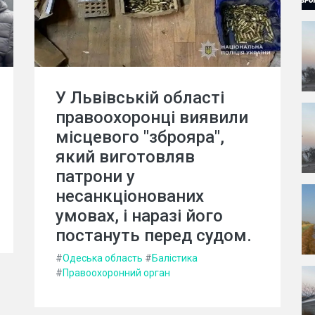
У Львівській області
правоохоронці виявили
місцевого "зброяра",
який виготовляв
патрони у
несанкціонованих
умовах, і наразі його
постануть перед судом.
#
Одеська область
#
Балістика
#
Правоохоронний орган