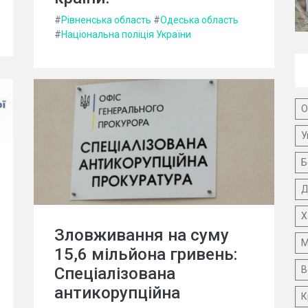
#
Рівненська область
#
Одеська область
#
Національна поліція України
О
У
Б
Д
Х
Зловживання на суму
М
15,6 мільйона гривень:
В
Спеціалізована
антикорупційна
К