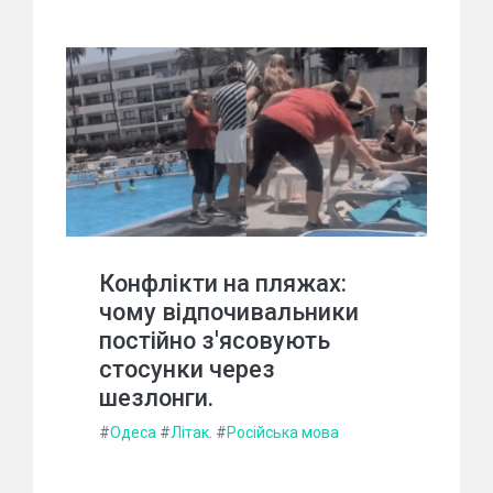
Конфлікти на пляжах:
чому відпочивальники
постійно з'ясовують
стосунки через
шезлонги.
#
Одеса
#
Літак.
#
Російська мова