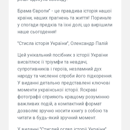
Брама Європи" - це правдива історія нашої
країни, наших прагнень та життя! Пориньте
у спогади предків та їхні долі, що вирішили
наше сьогодення!
"Стисла історія України", Олександр Палій
Цей унікальний посібник з історії України
висвітлює її тріумфи та невдачі,
супротивників і героїв, незламний дух
народу та численні спроби його підкорення.
У виданні детально представлені ключові
моменти української історії. Яскраві
фотографії сприяють кращому розумінню
важливих подій, а компактний формат
дозволяє зручно носити книгу з собою та
читати в будь-який зручний момент.
У виданні "Стислий огляд історії України"