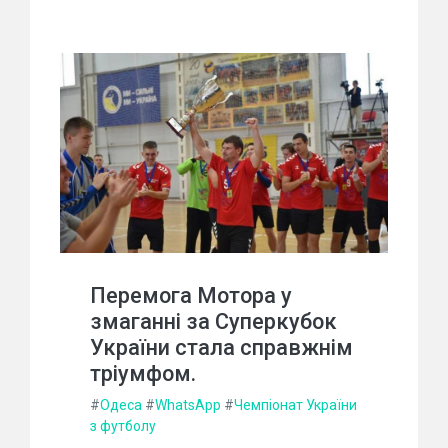
Перемога Мотора у
змаганні за Суперкубок
України стала справжнім
тріумфом.
#
Одеса
#
WhatsApp
#
Чемпіонат України
з футболу