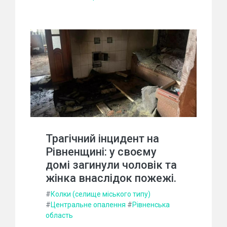
Трагічний інцидент на
Рівненщині: у своєму
домі загинули чоловік та
жінка внаслідок пожежі.
#
Колки (селище міського типу)
#
Центральне опалення
#
Рівненська
область