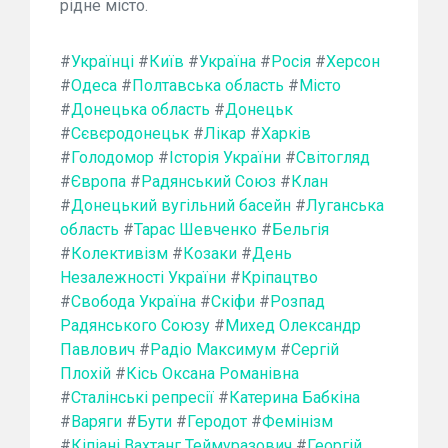
рідне місто.
#
Українці
#
Київ
#
Україна
#
Росія
#
Херсон
#
Одеса
#
Полтавська область
#
Місто
#
Донецька область
#
Донецьк
#
Сєвєродонецьк
#
Лікар
#
Харків
#
Голодомор
#
Історія України
#
Світогляд
#
Європа
#
Радянський Союз
#
Клан
#
Донецький вугільний басейн
#
Луганська
область
#
Тарас Шевченко
#
Бельгія
#
Колективізм
#
Козаки
#
День
Незалежності України
#
Кріпацтво
#
Свобода Україна
#
Скіфи
#
Розпад
Радянського Союзу
#
Михед Олександр
Павлович
#
Радіо Максимум
#
Сергій
Плохій
#
Кісь Оксана Романівна
#
Сталінські репресії
#
Катерина Бабкіна
#
Варяги
#
Бути
#
Геродот
#
Фемінізм
#
Кіпіані Вахтанг Теймуразович
#
Георгій