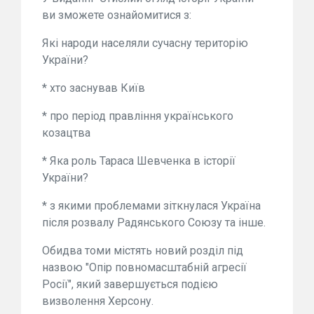
ви зможете ознайомитися з:
Які народи населяли сучасну територію
України?
* хто заснував Київ
* про період правління українського
козацтва
* Яка роль Тараса Шевченка в історії
України?
* з якими проблемами зіткнулася Україна
після розвалу Радянського Союзу та інше.
Обидва томи містять новий розділ під
назвою "Опір повномасштабній агресії
Росії", який завершується подією
визволення Херсону.