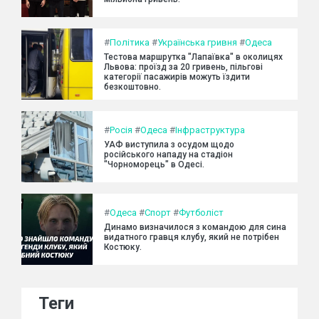
#
Політика
#
Українська гривня
#
Одеса
Тестова маршрутка "Лапаївка" в околицях
Львова: проїзд за 20 гривень, пільгові
категорії пасажирів можуть їздити
безкоштовно.
#
Росія
#
Одеса
#
Інфраструктура
УАФ виступила з осудом щодо
російського нападу на стадіон
"Чорноморець" в Одесі.
#
Одеса
#
Спорт
#
Футболіст
Динамо визначилося з командою для сина
видатного гравця клубу, який не потрібен
Костюку.
Теги