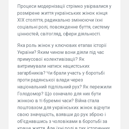
Процеси модернізації стрімко увірвалися у
розмірене життя українських жінок кінця
ХІХ століття, радикально змінюючи їхні
соціальні ролі, повсякденне буття, систему
цінностей, світогляд, сфери діяльності.
Яка роль жінок у ключових етапах історії
України? Яким чином вони діяли під час
примусової колективізації? Як
витримували натиск нацистських
загарбників? Чи брали участь у боротьбі
проти радянської влади через
національний підпільний рух? Як пережили
Голодомор? Що означало для них бути
жінкою в ті буремні часи? Війна стала
поштовхом для українських жінок відчути
свою значущість, взявши до рук зброю і
об’єднавшись з чоловіками в боротьбі за
краще життя. Але їхні ролі в тих історичних