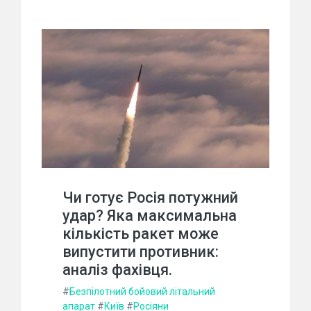
Чи готує Росія потужний
удар? Яка максимальна
кількість ракет може
випустити противник:
аналіз фахівця.
#
Безпілотний бойовий літальний
апарат
#
Київ
#
Росіяни