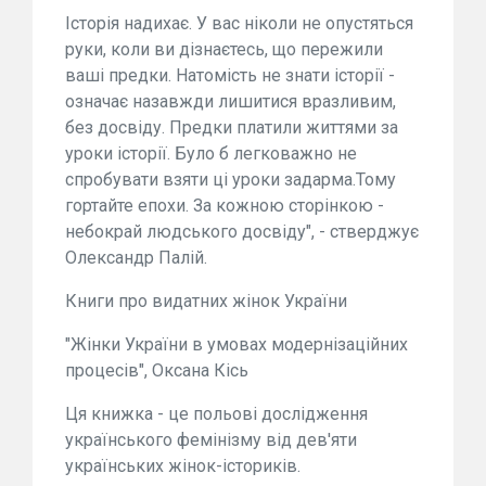
Історія надихає. У вас ніколи не опустяться
руки, коли ви дізнаєтесь, що пережили
ваші предки. Натомість не знати історії -
означає назавжди лишитися вразливим,
без досвіду. Предки платили життями за
уроки історії. Було б легковажно не
спробувати взяти ці уроки задарма.Тому
гортайте епохи. За кожною сторінкою -
небокрай людського досвіду", - стверджує
Олександр Палій.
Книги про видатних жінок України
"Жінки України в умовах модернізаційних
процесів", Оксана Кісь
Ця книжка - це польові дослідження
українського фемінізму від дев'яти
українських жінок-істориків.