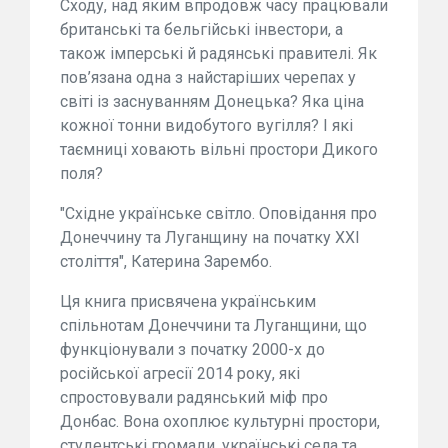
Сходу, над яким впродовж часу працювали
британські та бельгійські інвестори, а
також імперські й радянські правителі. Як
пов’язана одна з найстаріших черепах у
світі із заснуванням Донецька? Яка ціна
кожної тонни видобутого вугілля? І які
таємниці ховають вільні простори Дикого
поля?
"Східне українське світло. Оповідання про
Донеччину та Луганщину на початку XXI
століття", Катерина Зарембо.
Ця книга присвячена українським
спільнотам Донеччини та Луганщини, що
функціонували з початку 2000-х до
російської агресії 2014 року, які
спростовували радянський міф про
Донбас. Вона охоплює культурні простори,
студентські громади, українські села та