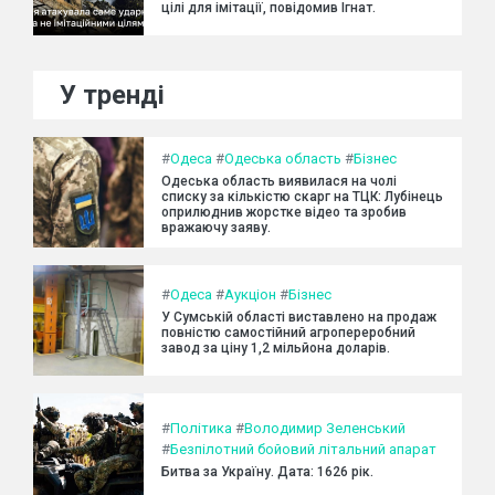
цілі для імітації, повідомив Ігнат.
У тренді
#
Одеса
#
Одеська область
#
Бізнес
Одеська область виявилася на чолі
списку за кількістю скарг на ТЦК: Лубінець
оприлюднив жорстке відео та зробив
вражаючу заяву.
#
Одеса
#
Аукціон
#
Бізнес
У Сумській області виставлено на продаж
повністю самостійний агропереробний
завод за ціну 1,2 мільйона доларів.
#
Політика
#
Володимир Зеленський
#
Безпілотний бойовий літальний апарат
Битва за Україну. Дата: 1626 рік.