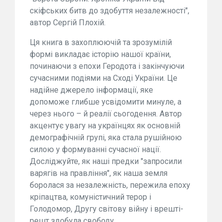
скіфських битв до здобуття незалежності",
автор Сергій Плохій.
Ця книга в захоплюючій та зрозумілій
формі викладає історію нашої країни,
починаючи з епохи Геродота і закінчуючи
сучасними подіями на Сході України. Це
надійне джерело інформації, яке
допоможе глибше усвідомити минуле, а
через нього – й реалії сьогодення. Автор
акцентує увагу на українцях як основній
демографічній групі, яка стала рушійною
силою у формуванні сучасної нації.
Досліджуйте, як наші предки "запросили
варягів на правління", як наша земля
боролася за незалежність, пережила епоху
кріпацтва, комуністичний терор і
Голодомор, Другу світову війну і врешті-
решт здобула свободу.