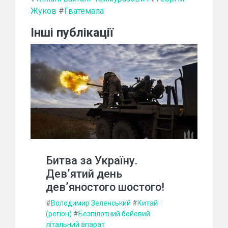
Жуков
#
Гватемала
Інші публікації
Битва за Україну.
Дев’ятий день
дев’яностого шостого!
#
Володимир Зеленський
#
Китай
(регіон)
#
Безпілотний бойовий
літальний апарат