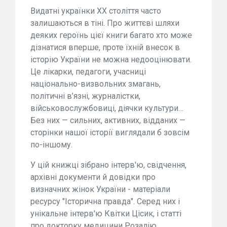
Видатні українки XX століття часто
залишаються в тіні. Про життєві шляхи
деяких героїнь цієї книги багато хто може
дізнатися вперше, проте їхній внесок в
історію України не можна недооцінювати.
Це лікарки, педагоги, учасниці
національно-визвольних змагань,
політичні в’язні, журналістки,
військовослужбовиці, діячки культури…
Без них — сильних, активних, відданих —
сторінки нашої історії виглядали б зовсім
по-іншому.
У цій книжці зібрано інтерв'ю, свідчення,
архівні документи й довідки про
визначних жінок України - матеріали
ресурсу "Історична правда". Серед них і
унікальне інтерв'ю Квітки Цісик, і статті
про докторку медицини Розалію