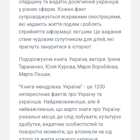
спадщину та видатні досягнення українців
у різних сферах. Кожен факт
супроводжується яскравими ілюстраціями,
які надають життя подіям і роблять
сприйняття інформації легшим. Це видання
стане чудовим супутником для дітей, які
прагнуть зануритися в історію!
Подорожуюча книга. Україна, автори: Ірина
Тараненко, Юлія Курова, Марія Воробйова,
Марта Лешак.
"Книга-мандрівка. Україна" - це 1200
непересічних фактів про Україну та
українців. Найдивовижніше, але й
найважливіше, що варто знати про Україну:
унікальні місця, де слід побувати, культурні
здобутки, видатних особистостей та
поворотні моменти, що вплинули на хід
історії та життя кожного українця.