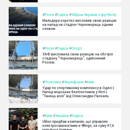
#
Росія
#
Одеса
#
Збірна України з футболу
Мальдера коротко висловив свою реакцію
на напад на стадіон Чорноморець одним
словом.
#
Росія
#
Одеса
#
Спорт
УАФ висловила свою реакцію на обстріл
стадіону "Чорноморець", здійснений
Росією.
#
Політика
#
Укрінформ
#
Київ
Удар по спортивному комплексу в Одесі |
Напад морських безпілотників у Ялті |
"Танець волі" від Олександри Паскаль
#
Київ
#
Україна
#
Одеса
Uklon придбав компанію, що управляє
електросамокатами e-Wings, за суму 97,6
мільйона гривень.