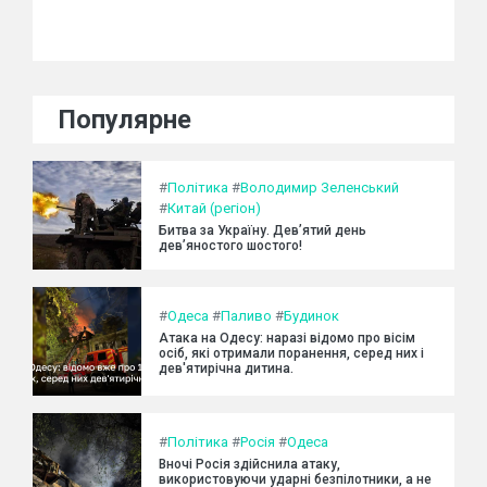
Популярне
#
Політика
#
Володимир Зеленський
#
Китай (регіон)
Битва за Україну. Дев’ятий день
дев’яностого шостого!
#
Одеса
#
Паливо
#
Будинок
Атака на Одесу: наразі відомо про вісім
осіб, які отримали поранення, серед них і
дев'ятирічна дитина.
#
Політика
#
Росія
#
Одеса
Вночі Росія здійснила атаку,
використовуючи ударні безпілотники, а не