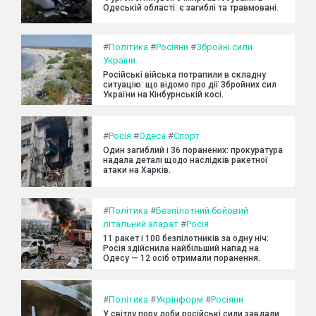
Одеській області: є загиблі та травмовані.
#
Політика
#
Росіяни
#
Збройні сили
України
Російські війська потрапили в складну
ситуацію: що відомо про дії Збройних сил
України на Кінбурнській косі.
#
Росія
#
Одеса
#
Спорт
Один загиблий і 36 поранених: прокуратура
надала деталі щодо наслідків ракетної
атаки на Харків.
#
Політика
#
Безпілотний бойовий
літальний апарат
#
Росія
11 ракет і 100 безпілотників за одну ніч:
Росія здійснила найбільший напад на
Одесу — 12 осіб отримали поранення.
#
Політика
#
Укрінформ
#
Росіяни
У світлу пору доби російські сили завдали