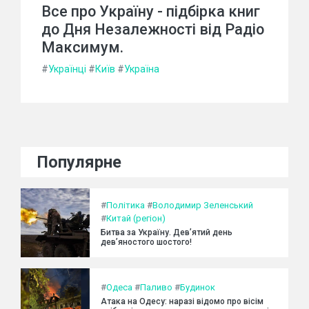
Все про Україну - підбірка книг
до Дня Незалежності від Радіо
Максимум.
#
Українці
#
Київ
#
Україна
Популярне
#
Політика
#
Володимир Зеленський
#
Китай (регіон)
Битва за Україну. Дев’ятий день
дев’яностого шостого!
#
Одеса
#
Паливо
#
Будинок
Атака на Одесу: наразі відомо про вісім