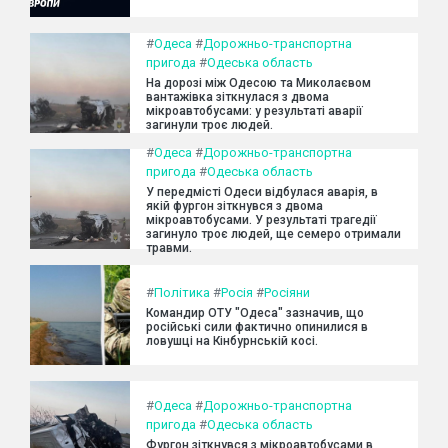
#
Одеса
#
Дорожньо-транспортна
пригода
#
Одеська область
На дорозі між Одесою та Миколаєвом
вантажівка зіткнулася з двома
мікроавтобусами: у результаті аварії
загинули троє людей.
#
Одеса
#
Дорожньо-транспортна
пригода
#
Одеська область
У передмісті Одеси відбулася аварія, в
якій фургон зіткнувся з двома
мікроавтобусами. У результаті трагедії
загинуло троє людей, ще семеро отримали
травми.
#
Політика
#
Росія
#
Росіяни
Командир ОТУ "Одеса" зазначив, що
російські сили фактично опинилися в
ловушці на Кінбурнській косі.
#
Одеса
#
Дорожньо-транспортна
пригода
#
Одеська область
Фургон зіткнувся з мікроавтобусами в