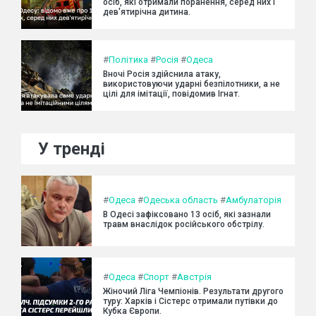
осіб, які отримали поранення, серед них і
дев'ятирічна дитина.
#
Політика
#
Росія
#
Одеса
Вночі Росія здійснила атаку,
використовуючи ударні безпілотники, а не
цілі для імітації, повідомив Ігнат.
У тренді
#
Одеса
#
Одеська область
#
Амбулаторія
В Одесі зафіксовано 13 осіб, які зазнали
травм внаслідок російського обстрілу.
#
Одеса
#
Спорт
#
Австрія
Жіночий Ліга Чемпіонів. Результати другого
туру: Харків і Сістерс отримали путівки до
Кубка Європи.