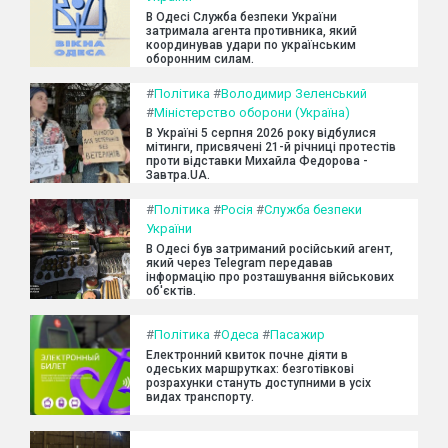
В Одесі Служба безпеки України
затримала агента противника, який
координував удари по українським
оборонним силам.
#
Політика
#
Володимир Зеленський
#
Міністерство оборони (Україна)
В Україні 5 серпня 2026 року відбулися
мітинги, присвячені 21-й річниці протестів
проти відставки Михайла Федорова -
Завтра.UA.
#
Політика
#
Росія
#
Служба безпеки
України
В Одесі був затриманий російський агент,
який через Telegram передавав
інформацію про розташування військових
об'єктів.
#
Політика
#
Одеса
#
Пасажир
Електронний квиток почне діяти в
одеських маршрутках: безготівкові
розрахунки стануть доступними в усіх
видах транспорту.