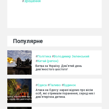
#
Зрошення
Популярне
#
Політика
#
Володимир Зеленський
#
Китай (регіон)
Битва за Україну. Дев’ятий день
дев’яностого шостого!
#
Одеса
#
Паливо
#
Будинок
Атака на Одесу: наразі відомо про вісім
осіб, які отримали поранення, серед них і
дев'ятирічна дитина.