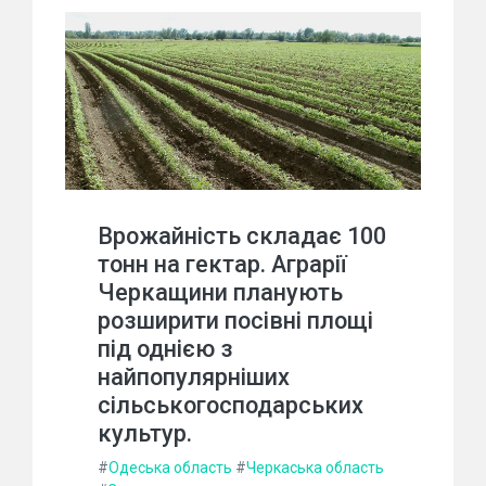
Врожайність складає 100
тонн на гектар. Аграрії
Черкащини планують
розширити посівні площі
під однією з
найпопулярніших
сільськогосподарських
культур.
#
Одеська область
#
Черкаська область