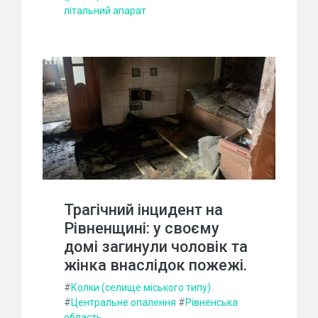
літальний апарат
Трагічний інцидент на
Рівненщині: у своєму
домі загинули чоловік та
жінка внаслідок пожежі.
#
Колки (селище міського типу)
#
Центральне опалення
#
Рівненська
область