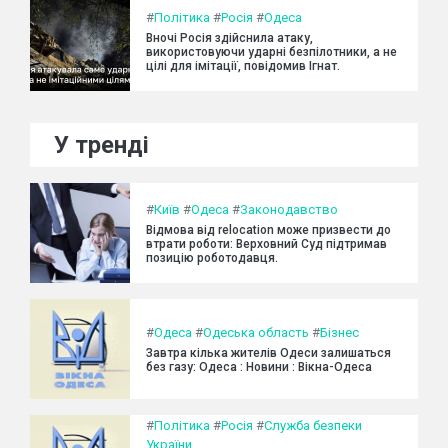
#
Політика
#
Росія
#
Одеса
Вночі Росія здійснила атаку,
використовуючи ударні безпілотники, а не
цілі для імітації, повідомив Ігнат.
У тренді
#
Київ
#
Одеса
#
Законодавство
Відмова від relocation може призвести до
втрати роботи: Верховний Суд підтримав
позицію роботодавця.
#
Одеса
#
Одеська область
#
Бізнес
Завтра кілька жителів Одеси залишаться
без газу: Одеса : Новини : Вікна-Одеса
#
Політика
#
Росія
#
Служба безпеки
України