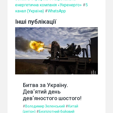
енергетична компанія «Укренерго»
#
5
канал (Україна)
#
WhatsApp
Інші публікації
Битва за Україну.
Дев’ятий день
дев’яностого шостого!
#
Володимир Зеленський
#
Китай
(регіон)
#
Безпілотний бойовий