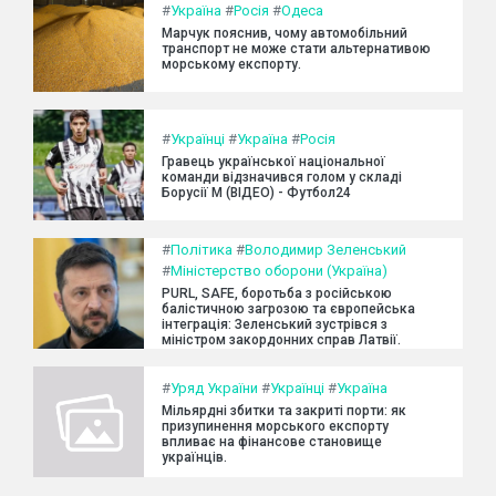
#
Україна
#
Росія
#
Одеса
Марчук пояснив, чому автомобільний
транспорт не може стати альтернативою
морському експорту.
#
Українці
#
Україна
#
Росія
Гравець української національної
команди відзначився голом у складі
Борусії М (ВІДЕО) - Футбол24
#
Політика
#
Володимир Зеленський
#
Міністерство оборони (Україна)
PURL, SAFE, боротьба з російською
балістичною загрозою та європейська
інтеграція: Зеленський зустрівся з
міністром закордонних справ Латвії.
#
Уряд України
#
Українці
#
Україна
Мільярдні збитки та закриті порти: як
призупинення морського експорту
впливає на фінансове становище
українців.