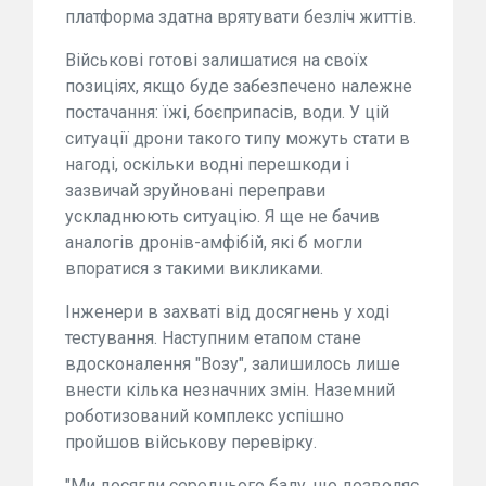
платформа здатна врятувати безліч життів.
Військові готові залишатися на своїх
позиціях, якщо буде забезпечено належне
постачання: їжі, боєприпасів, води. У цій
ситуації дрони такого типу можуть стати в
нагоді, оскільки водні перешкоди і
зазвичай зруйновані переправи
ускладнюють ситуацію. Я ще не бачив
аналогів дронів-амфібій, які б могли
впоратися з такими викликами.
Інженери в захваті від досягнень у ході
тестування. Наступним етапом стане
вдосконалення "Возу", залишилось лише
внести кілька незначних змін. Наземний
роботизований комплекс успішно
пройшов військову перевірку.
"Ми досягли середнього балу, що дозволяє