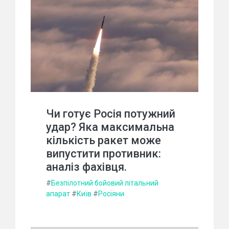
Чи готує Росія потужний
удар? Яка максимальна
кількість ракет може
випустити противник:
аналіз фахівця.
#
Безпілотний бойовий літальний
апарат
#
Київ
#
Росіяни