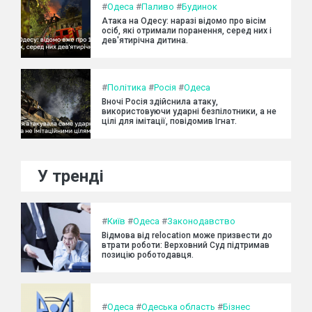
#
Одеса
#
Паливо
#
Будинок
Атака на Одесу: наразі відомо про вісім
осіб, які отримали поранення, серед них і
дев'ятирічна дитина.
#
Політика
#
Росія
#
Одеса
Вночі Росія здійснила атаку,
використовуючи ударні безпілотники, а не
цілі для імітації, повідомив Ігнат.
У тренді
#
Київ
#
Одеса
#
Законодавство
Відмова від relocation може призвести до
втрати роботи: Верховний Суд підтримав
позицію роботодавця.
#
Одеса
#
Одеська область
#
Бізнес