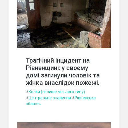
Трагічний інцидент на
Рівненщині: у своєму
домі загинули чоловік та
жінка внаслідок пожежі.
#
Колки (селище міського типу)
#
Центральне опалення
#
Рівненська
область