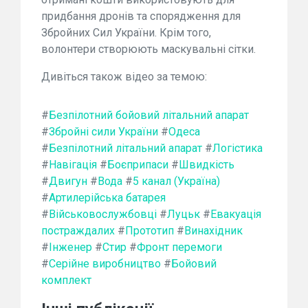
придбання дронів та спорядження для
Збройних Сил України. Крім того,
волонтери створюють маскувальні сітки.
Дивіться також відео за темою:
#
Безпілотний бойовий літальний апарат
#
Збройні сили України
#
Одеса
#
Безпілотний літальний апарат
#
Логістика
#
Навігація
#
Боєприпаси
#
Швидкість
#
Двигун
#
Вода
#
5 канал (Україна)
#
Артилерійська батарея
#
Військовослужбовці
#
Луцьк
#
Евакуація
постраждалих
#
Прототип
#
Винахідник
#
Інженер
#
Стир
#
Фронт перемоги
#
Серійне виробництво
#
Бойовий
комплект