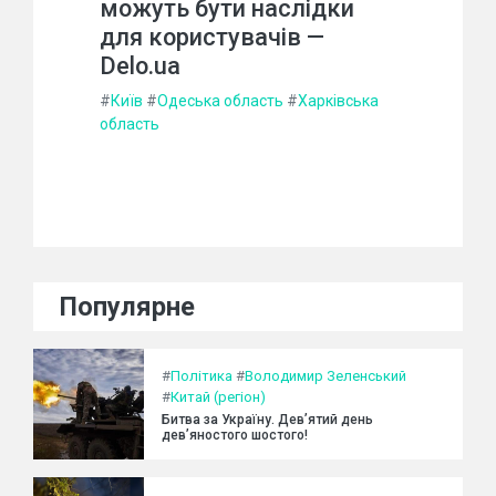
можуть бути наслідки
для користувачів —
Delo.ua
#
Київ
#
Одеська область
#
Харківська
область
Популярне
#
Політика
#
Володимир Зеленський
#
Китай (регіон)
Битва за Україну. Дев’ятий день
дев’яностого шостого!