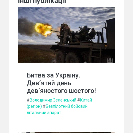
Інші публікації
Битва за Україну.
Дев’ятий день
дев’яностого шостого!
#
Володимир Зеленський
#
Китай
(регіон)
#
Безпілотний бойовий
літальний апарат