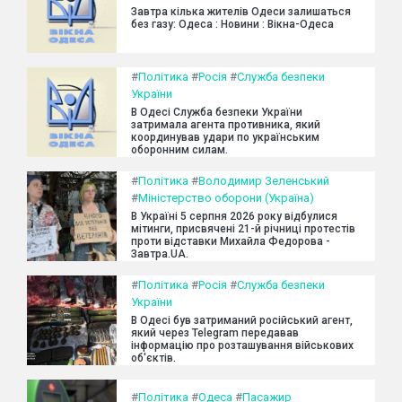
Завтра кілька жителів Одеси залишаться
без газу: Одеса : Новини : Вікна-Одеса
#
Політика
#
Росія
#
Служба безпеки
України
В Одесі Служба безпеки України
затримала агента противника, який
координував удари по українським
оборонним силам.
#
Політика
#
Володимир Зеленський
#
Міністерство оборони (Україна)
В Україні 5 серпня 2026 року відбулися
мітинги, присвячені 21-й річниці протестів
проти відставки Михайла Федорова -
Завтра.UA.
#
Політика
#
Росія
#
Служба безпеки
України
В Одесі був затриманий російський агент,
який через Telegram передавав
інформацію про розташування військових
об'єктів.
#
Політика
#
Одеса
#
Пасажир