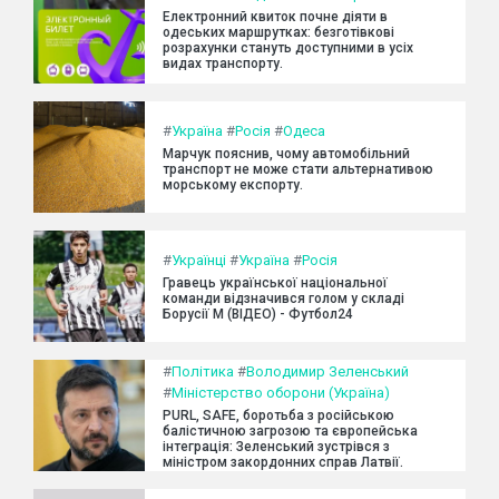
Електронний квиток почне діяти в
одеських маршрутках: безготівкові
розрахунки стануть доступними в усіх
видах транспорту.
#
Україна
#
Росія
#
Одеса
Марчук пояснив, чому автомобільний
транспорт не може стати альтернативою
морському експорту.
#
Українці
#
Україна
#
Росія
Гравець української національної
команди відзначився голом у складі
Борусії М (ВІДЕО) - Футбол24
#
Політика
#
Володимир Зеленський
#
Міністерство оборони (Україна)
PURL, SAFE, боротьба з російською
балістичною загрозою та європейська
інтеграція: Зеленський зустрівся з
міністром закордонних справ Латвії.