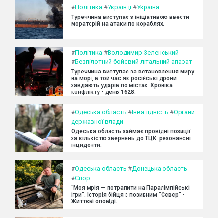
#
Політика
#
Українці
#
Україна
Туреччина виступає з ініціативою ввести
мораторій на атаки по кораблях.
#
Політика
#
Володимир Зеленський
#
Безпілотний бойовий літальний апарат
Туреччина виступає за встановлення миру
на морі, в той час як російські дрони
завдають ударів по містах. Хроніка
конфлікту - день 1628.
#
Одеська область
#
Інвалідність
#
Органи
державної влади
Одеська область займає провідні позиції
за кількістю звернень до ТЦК: резонансні
інциденти.
#
Одеська область
#
Донецька область
#
Спорт
"Моя мрія — потрапити на Паралімпійські
ігри". Історія бійця з позивним "Сєвєр" -
Життєві оповіді.