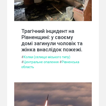
Трагічний інцидент на
Рівненщині: у своєму
домі загинули чоловік та
жінка внаслідок пожежі.
#
Колки (селище міського типу)
#
Центральне опалення
#
Рівненська
область