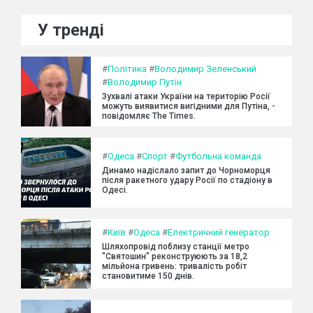
У тренді
#
Політика
#
Володимир Зеленський
#
Володимир Путін
Зухвалі атаки України на територію Росії
можуть виявитися вигідними для Путіна, -
повідомляє The Times.
#
Одеса
#
Спорт
#
Футбольна команда
Динамо надіслало запит до Чорноморця
після ракетного удару Росії по стадіону в
Одесі.
#
Київ
#
Одеса
#
Електричний генератор
Шляхопровід поблизу станції метро
"Святошин" реконструюють за 18,2
мільйона гривень: тривалість робіт
становитиме 150 днів.