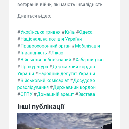
ветеранів війни, які мають інвалідність.
Дивіться відео:
#
Українська гривня
#
Київ
#
Одеса
#
Національна поліція України
#
Правоохоронний орган
#
Мобілізація
#
Інвалідність
#
Лікар
#
Військовозобов'язаний
#
Хабарництво
#
Прокуратура
#
Державний кордон
України
#
Народний депутат України
#
Військовий комісаріат
#
Досудове
розслідування
#
Державний кордон
#
ОГПУ
#
Домашній арешт
#
Застава
Інші публікації