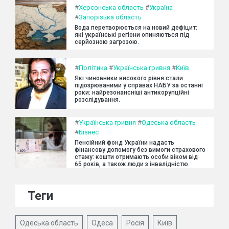
#
Херсонська область
#
Україна
#
Запорізька область
Вода перетворюється на новий дефіцит:
які українські регіони опиняються під
серйозною загрозою.
#
Політика
#
Українська гривня
#
Київ
Які чиновники високого рівня стали
підозрюваними у справах НАБУ за останні
роки: найрезонансніші антикорупційні
розслідування.
#
Українська гривня
#
Одеська область
#
Бізнес
Пенсійний фонд України надасть
фінансову допомогу без вимоги страхового
стажу: кошти отримають особи віком від
65 років, а також люди з інвалідністю.
Теги
Одеська область
Одеса
Росія
Київ