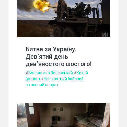
Битва за Україну.
Дев’ятий день
дев’яностого шостого!
#
Володимир Зеленський
#
Китай
(регіон)
#
Безпілотний бойовий
літальний апарат