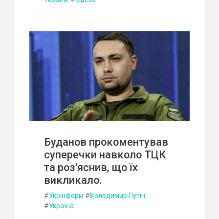
Буданов прокоментував
суперечки навколо ТЦК
та роз'яснив, що їх
викликало.
#
Укрінформ
#
Володимир Путін
#
Україна