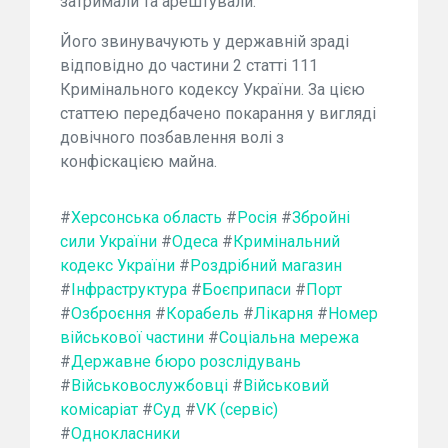
затримали та арештували.
Його звинувачують у державній зраді
відповідно до частини 2 статті 111
Кримінального кодексу України. За цією
статтею передбачено покарання у вигляді
довічного позбавлення волі з
конфіскацією майна.
#
Херсонська область
#
Росія
#
Збройні
сили України
#
Одеса
#
Кримінальний
кодекс України
#
Роздрібний магазин
#
Інфраструктура
#
Боєприпаси
#
Порт
#
Озброєння
#
Корабель
#
Лікарня
#
Номер
військової частини
#
Соціальна мережа
#
Державне бюро розслідувань
#
Військовослужбовці
#
Військовий
комісаріат
#
Суд
#
VK (сервіс)
#
Однокласники