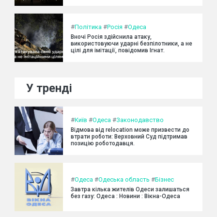
#
Політика
#
Росія
#
Одеса
Вночі Росія здійснила атаку,
використовуючи ударні безпілотники, а не
цілі для імітації, повідомив Ігнат.
У тренді
#
Київ
#
Одеса
#
Законодавство
Відмова від relocation може призвести до
втрати роботи: Верховний Суд підтримав
позицію роботодавця.
#
Одеса
#
Одеська область
#
Бізнес
Завтра кілька жителів Одеси залишаться
без газу: Одеса : Новини : Вікна-Одеса