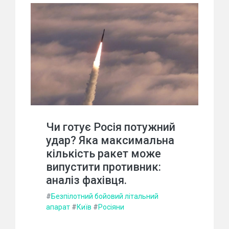
Чи готує Росія потужний
удар? Яка максимальна
кількість ракет може
випустити противник:
аналіз фахівця.
#
Безпілотний бойовий літальний
апарат
#
Київ
#
Росіяни