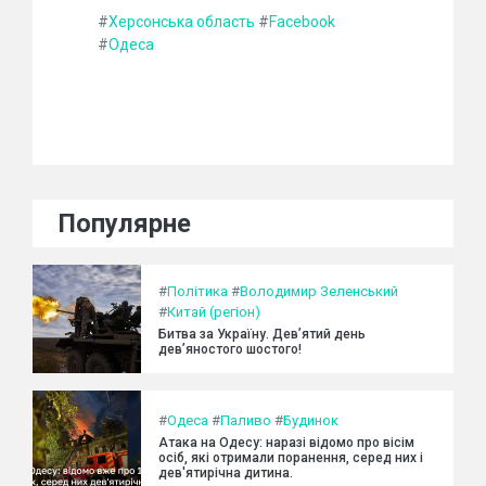
#
Херсонська область
#
Facebook
#
Одеса
Популярне
#
Політика
#
Володимир Зеленський
#
Китай (регіон)
Битва за Україну. Дев’ятий день
дев’яностого шостого!
#
Одеса
#
Паливо
#
Будинок
Атака на Одесу: наразі відомо про вісім
осіб, які отримали поранення, серед них і
дев'ятирічна дитина.