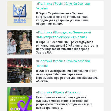
#
Політика
#
Росія
#
Служба безпеки
України
В Одесі Служба безпеки України
затримала агента противника, який
координував удари по українським
оборонним силам.
#
Політика
#
Володимир Зеленський
#
Міністерство оборони (Україна)
В Україні 5 серпня 2026 року відбулися
мітинги, присвячені 21-й річниці протестів
проти відставки Михайла Федорова -
Завтра.UA.
#
Політика
#
Росія
#
Служба безпеки
України
В Одесі був затриманий російський агент,
який через Telegram передавав
інформацію про розташування військових
об'єктів.
#
Політика
#
Одеса
#
Пасажир
Електронний квиток почне діяти в
одеських маршрутках: безготівкові
розрахунки стануть доступними в усіх
видах транспорту.