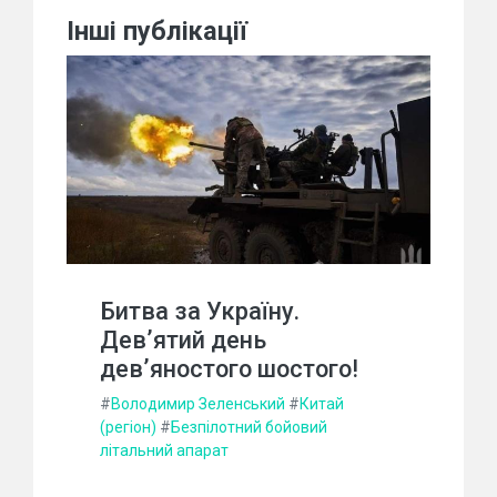
Інші публікації
Битва за Україну.
Дев’ятий день
дев’яностого шостого!
#
Володимир Зеленський
#
Китай
(регіон)
#
Безпілотний бойовий
літальний апарат