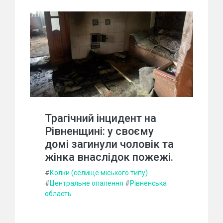
Трагічний інцидент на
Рівненщині: у своєму
домі загинули чоловік та
жінка внаслідок пожежі.
#
Колки (селище міського типу)
#
Центральне опалення
#
Рівненська
область