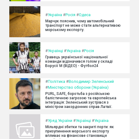
#
Україна
#
Росія
#
Одеса
Марчук пояснив, чому автомобільний
транспорт не може стати альтернативою
морському експорту.
#
Українці
#
Україна
#
Росія
Гравець української національної
команди відзначився голом у складі
Борусії М (ВІДЕО) - Футбол24
#
Політика
#
Володимир Зеленський
#
Міністерство оборони (Україна)
PURL, SAFE, боротьба з російською
балістичною загрозою та європейська
інтеграція: Зеленський зустрівся з
міністром закордонних справ Латвії.
#
Уряд України
#
Українці
#
Україна
Мільярдні збитки та закриті порти: як
призупинення морського експорту
впливає на фінансове становище