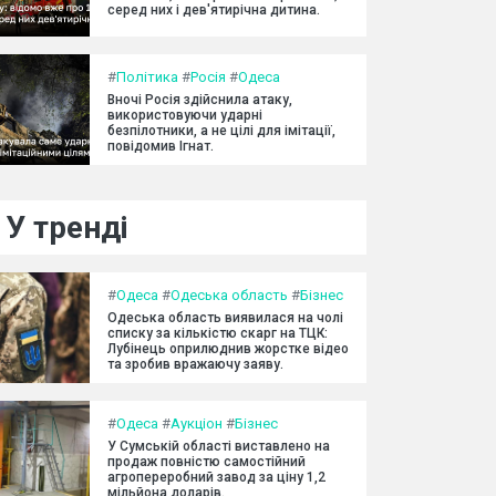
серед них і дев'ятирічна дитина.
#
Політика
#
Росія
#
Одеса
Вночі Росія здійснила атаку,
використовуючи ударні
безпілотники, а не цілі для імітації,
повідомив Ігнат.
У тренді
#
Одеса
#
Одеська область
#
Бізнес
Одеська область виявилася на чолі
списку за кількістю скарг на ТЦК:
Лубінець оприлюднив жорстке відео
та зробив вражаючу заяву.
#
Одеса
#
Аукціон
#
Бізнес
У Сумській області виставлено на
продаж повністю самостійний
агропереробний завод за ціну 1,2
мільйона доларів.