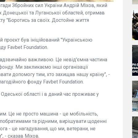
гади Збройних сил України Андрій Міхов, який
х Донецької та Луганської областей, отримав
у "Боротись за своїх. Достойне життя
й проєкт був ініційований "Українською
у Favbet Foundation.
надзвичайно важливою. Це невід'ємна частина
 фонду. Ми закликаємо інші організації
авати допомогу тим, хто захищав нашу країну", -
лагодійного фонду Favbet Foundation.
 Одеської області і в даний час проживає у
м. Це не просто машина - це мобільність,
з побратимами та рідними, вирішувати щоденні
га - це нагадування, що ми, ветерани, не
, - сказав Міхов.