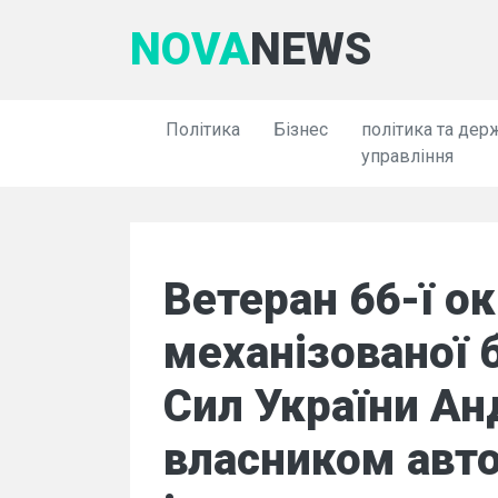
NOVA
NEWS
Політика
Бізнес
політика та дер
управління
Ветеран 66-ї о
механізованої 
Сил України Ан
власником авто