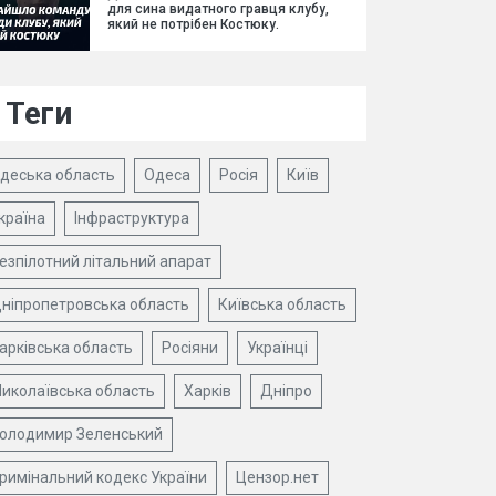
для сина видатного гравця клубу,
який не потрібен Костюку.
Теги
деська область
Одеса
Росія
Київ
країна
Інфраструктура
езпілотний літальний апарат
ніпропетровська область
Київська область
арківська область
Росіяни
Українці
иколаївська область
Харків
Дніпро
олодимир Зеленський
римінальний кодекс України
Цензор.нет