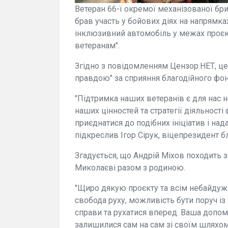
Ветеран 66-ї окремої механізованої бри
брав участь у бойових діях на напрямка
інклюзивний автомобіль у межах проєкт
ветеранам".
Згідно з повідомленням Цензор.НЕТ, це
правдою" за сприяння благодійного фонд
"Підтримка наших ветеранів є для нас 
наших цінностей та стратегії діяльності
приєднатися до подібних ініціатив і над
підкреслив Ігор Сірук, віцепрезидент б
Згадується, що Андрій Міхов походить з
Миколаєві разом з родиною.
"Щиро дякую проєкту та всім небайдужи
свобода руху, можливість бути поруч і
справи та рухатися вперед. Ваша допомо
залишилися сам на сам зі своїм шляхом"