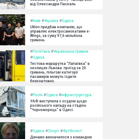
від Олександри Паскаль
#
Київ
#
Україна
#
Одеса
Uklon придбав компанію, що
управляє електросамокатами e-
Wings, за суму 97,6 мільйона
гривень.
#
Політика
#
Українська гривня
#
Одеса
Тестова маршрутка "Лапаївка" в
околицях Львова: проїзд за 20
гривень, пільгові категорії
пасажирів можуть їздити
безкоштовно.
#
Росія
#
Одеса
#
Інфраструктура
УАФ виступила з осудом щодо
російського нападу на стадіон
"Чорноморець" в Одесі.
#
Одеса
#
Спорт
#
Футболіст
Динамо визначилося з командою