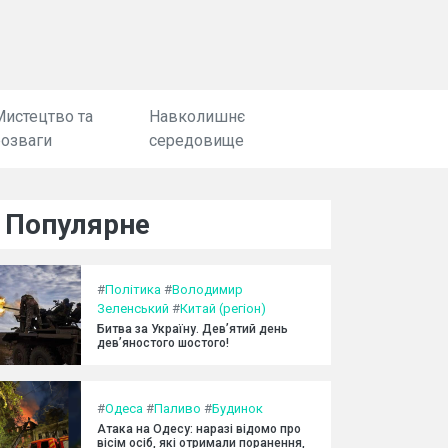
Мистецтво та
Навколишнє
розваги
середовище
Популярне
#
Політика
#
Володимир
Зеленський
#
Китай (регіон)
Битва за Україну. Дев’ятий день
дев’яностого шостого!
#
Одеса
#
Паливо
#
Будинок
Атака на Одесу: наразі відомо про
вісім осіб, які отримали поранення,