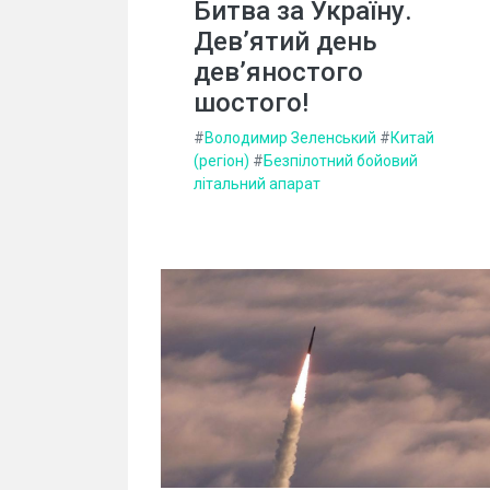
Битва за Україну.
Дев’ятий день
дев’яностого
шостого!
#
Володимир Зеленський
#
Китай
(регіон)
#
Безпілотний бойовий
літальний апарат