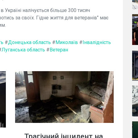
 в Україні налічується більше 300 тисяч
ротись за своїх. Гідне життя для ветеранів" має
им.
ть
#
Донецька область
#
Миколаїв
#
Інвалідність
#
Луганська область
#
Ветеран
Трагічний інцидент на