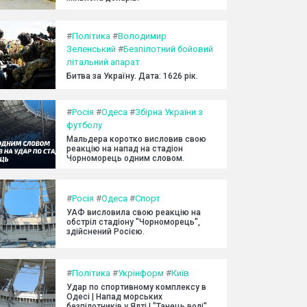
#
Політика
#
Володимир
Зеленський
#
Безпілотний бойовий
літальний апарат
Битва за Україну. Дата: 1626 рік.
#
Росія
#
Одеса
#
Збірна України з
футболу
Мальдера коротко висловив свою
реакцію на напад на стадіон
Чорноморець одним словом.
#
Росія
#
Одеса
#
Спорт
УАФ висловила свою реакцію на
обстріл стадіону "Чорноморець",
здійснений Росією.
#
Політика
#
Укрінформ
#
Київ
Удар по спортивному комплексу в
Одесі | Напад морських
безпілотників у Ялті | "Танець волі"