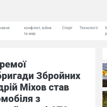
жавне
конфлікт, війна
Спорт
Технології
та мир
кремої
бригади Збройних
дрій Міхов став
мобіля з