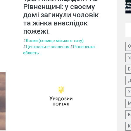
Рівненщині: у своєму
домі загинули чоловік
та жінка внаслідок
пожежі.
#
Колки (селище міського типу)
О
#
Центральне опалення
#
Рівненська
область
У
Б
Д
Х
М
В
К