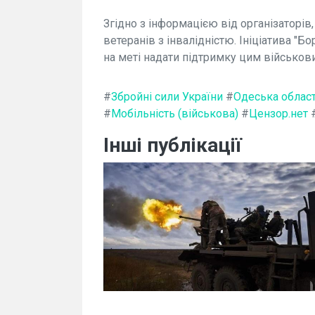
Згідно з інформацією від організаторів,
ветеранів з інвалідністю. Ініціатива "Бо
на меті надати підтримку цим військов
#
Збройні сили України
#
Одеська облас
#
Мобільність (військова)
#
Цензор.нет
Інші публікації