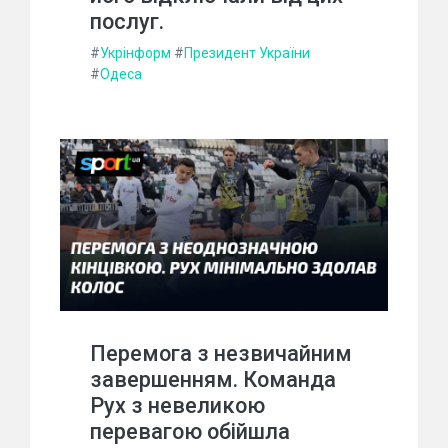
послуг.
#
Укрінформ
#
Президент України
#
Одеса
Перемога з незвичайним
завершенням. Команда
Рух з невеликою
перевагою обійшла