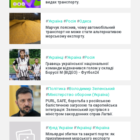
видах транспорту.
#
Україна
#
Росія
#
Одеса
Марчук пояснив, чому автомобільний
транспорт не може стати альтернативою
морському експорту.
#
Українці
#
Україна
#
Росія
Гравець української національної
команди відзначився голом у складі
Борусії М (ВІДЕО) - Футбол24
#
Політика
#
Володимир Зеленський
#
Міністерство оборони (Україна)
PURL, SAFE, боротьба з російською
балістичною загрозою та європейська
інтеграція: Зеленський зустрівся з
міністром закордонних справ Латвії.
#
Уряд України
#
Українці
#
Україна
Мільярдні збитки та закриті порти: як
призупинення морського експорту