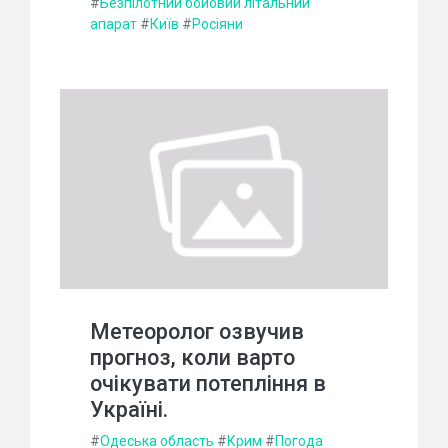
#
Безпілотний бойовий літальний
апарат
#
Київ
#
Росіяни
Метеоролог озвучив
прогноз, коли варто
очікувати потепління в
Україні.
#
Одеська область
#
Крим
#
Погода