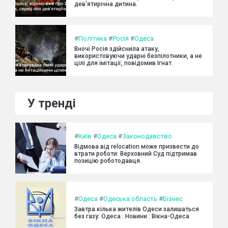
дев'ятирічна дитина.
#
Політика
#
Росія
#
Одеса
Вночі Росія здійснила атаку,
використовуючи ударні безпілотники, а не
цілі для імітації, повідомив Ігнат.
У тренді
#
Київ
#
Одеса
#
Законодавство
Відмова від relocation може призвести до
втрати роботи: Верховний Суд підтримав
позицію роботодавця.
#
Одеса
#
Одеська область
#
Бізнес
Завтра кілька жителів Одеси залишаться
без газу: Одеса : Новини : Вікна-Одеса