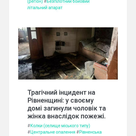
(регіон)
#
Безпілотний бойовий
літальний апарат
Трагічний інцидент на
Рівненщині: у своєму
домі загинули чоловік та
жінка внаслідок пожежі.
#
Колки (селище міського типу)
#
Центральне опалення
#
Рівненська