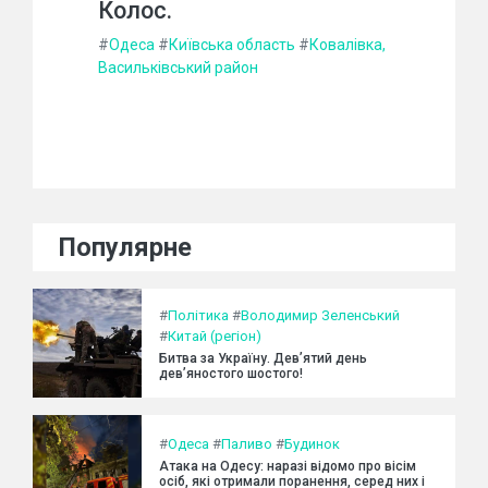
Колос.
#
Одеса
#
Київська область
#
Ковалівка,
Васильківський район
Популярне
#
Політика
#
Володимир Зеленський
#
Китай (регіон)
Битва за Україну. Дев’ятий день
дев’яностого шостого!
#
Одеса
#
Паливо
#
Будинок
Атака на Одесу: наразі відомо про вісім
осіб, які отримали поранення, серед них і