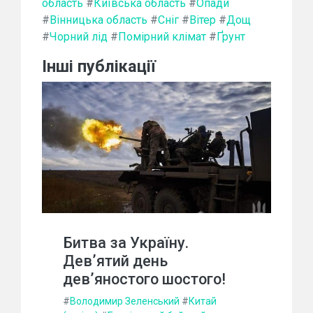
область
#
Київська область
#
Опади
#
Вінницька область
#
Сніг
#
Вітер
#
Дощ
#
Чорний лід
#
Помірний клімат
#
Ґрунт
Інші публікації
Битва за Україну.
Дев’ятий день
дев’яностого шостого!
#
Володимир Зеленський
#
Китай