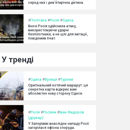
серед них і дев'ятирічна дитина.
#
Політика
#
Росія
#
Одеса
Вночі Росія здійснила атаку,
використовуючи ударні
безпілотники, а не цілі для імітації,
повідомив Ігнат.
У тренді
#
Одеса
#
Вулиця
#
Туризм
Оригінальний котячий маршрут: ця
секретна карта відкриє вам
абсолютно нову сторону Одеси.
#
Росія
#
Росіяни
#
Іван Федоров
(друкар)
У Запоріжжі внаслідок нападу Росії
загорілася офісна споруда.