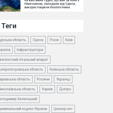
на вантажне судно, що має зв'язки з
Німеччиною, неподалік від Одеси,
використовуючи безпілотники.
Теги
деська область
Одеса
Росія
Київ
країна
Інфраструктура
езпілотний літальний апарат
ніпропетровська область
Київська область
арківська область
Росіяни
Українці
иколаївська область
Харків
Дніпро
олодимир Зеленський
римінальний кодекс України
Цензор.нет