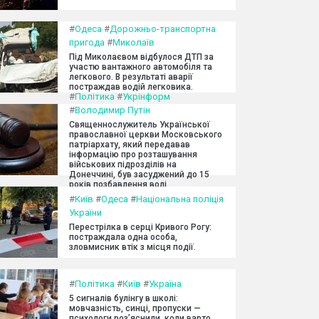
#
Одеса
#
Дорожньо-транспортна
пригода
#
Миколаїв
Під Миколаєвом відбулося ДТП за
участю вантажного автомобіля та
легкового. В результаті аварії
постраждав водій легковика.
#
Політика
#
Укрінформ
#
Володимир Путін
Священнослужитель Української
православної церкви Московського
патріархату, який передавав
інформацію про розташування
військових підрозділів на
Донеччині, був засуджений до 15
років позбавлення волі.
#
Київ
#
Одеса
#
Національна поліція
України
Перестрілка в серці Кривого Рогу:
постраждала одна особа,
зловмисник втік з місця події.
#
Політика
#
Київ
#
Україна
5 сигналів булінгу в школі:
мовчазність, синці, пропуски —
психологи роз’яснили, коли варто