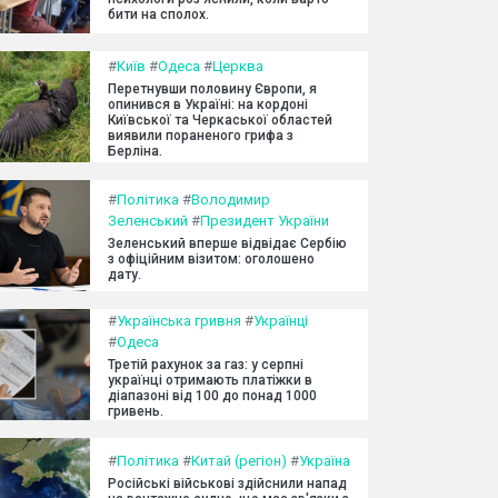
бити на сполох.
#
Київ
#
Одеса
#
Церква
Перетнувши половину Європи, я
опинився в Україні: на кордоні
Київської та Черкаської областей
виявили пораненого грифа з
Берліна.
#
Політика
#
Володимир
Зеленський
#
Президент України
Зеленський вперше відвідає Сербію
з офіційним візитом: оголошено
дату.
#
Українська гривня
#
Українці
#
Одеса
Третій рахунок за газ: у серпні
українці отримають платіжки в
діапазоні від 100 до понад 1000
гривень.
#
Політика
#
Китай (регіон)
#
Україна
Російські військові здійснили напад