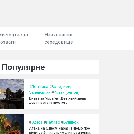
Мистецтво та
Навколишнє
розваги
середовище
Популярне
#
Політика
#
Володимир
Зеленський
#
Китай (регіон)
Битва за Україну. Дев’ятий день
дев’яностого шостого!
#
Одеса
#
Паливо
#
Будинок
Атака на Одесу: наразі відомо про
вісім осіб, які отримали поранення,