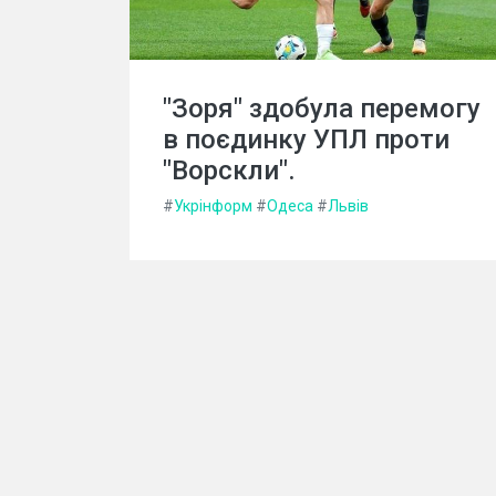
"Зоря" здобула перемогу
в поєдинку УПЛ проти
"Ворскли".
#
Укрінформ
#
Одеса
#
Львів