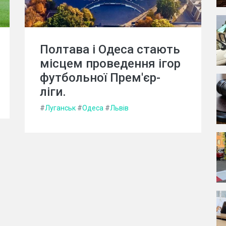
Полтава і Одеса стають
місцем проведення ігор
футбольної Прем'єр-
ліги.
#
Луганськ
#
Одеса
#
Львів