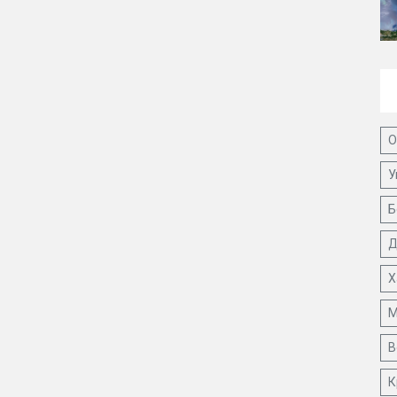
О
У
Б
Д
Х
М
В
К