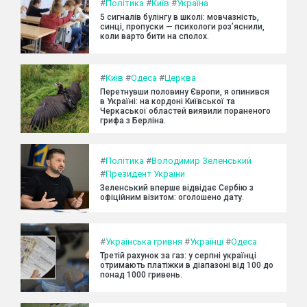
#
Політика
#
Київ
#
Україна
5 сигналів булінгу в школі: мовчазність,
синці, пропуски — психологи роз’яснили,
коли варто бити на сполох.
#
Київ
#
Одеса
#
Церква
Перетнувши половину Європи, я опинився
в Україні: на кордоні Київської та
Черкаської областей виявили пораненого
грифа з Берліна.
#
Політика
#
Володимир Зеленський
#
Президент України
Зеленський вперше відвідає Сербію з
офіційним візитом: оголошено дату.
#
Українська гривня
#
Українці
#
Одеса
Третій рахунок за газ: у серпні українці
отримають платіжки в діапазоні від 100 до
понад 1000 гривень.