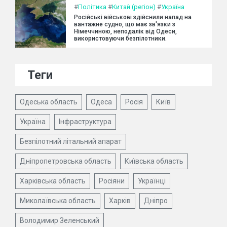
#
Політика
#
Китай (регіон)
#
Україна
Російські військові здійснили напад на
вантажне судно, що має зв'язки з
Німеччиною, неподалік від Одеси,
використовуючи безпілотники.
Теги
Одеська область
Одеса
Росія
Київ
Україна
Інфраструктура
Безпілотний літальний апарат
Дніпропетровська область
Київська область
Харківська область
Росіяни
Українці
Миколаївська область
Харків
Дніпро
Володимир Зеленський