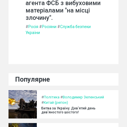
агента ФСБ з вибуховими
матеріалами "на місці
злочину".
#
Росія
#
Росіяни
#
Служба безпеки
України
Популярне
#
Політика
#
Володимир Зеленський
#
Китай (регіон)
Битва за Україну. Дев’ятий день
дев’яностого шостого!