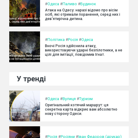
#
Одеса
#
Паливо
#
Будинок
Атака на Одесу: наразі відомо про вісім
осіб, які отримали поранення, серед них і
дев'ятирічна дитина.
#
Політика
#
Росія
#
Одеса
Вночі Росія здійснила атаку,
використовуючи ударні безпілотники, а не
цілі для імітації, повідомив Ігнат.
У тренді
#
Одеса
#
Вулиця
#
Туризм
Оригінальний котячий маршрут: ця
секретна карта відкриє вам абсолютно
нову сторону Одеси.
#
Росія
#
Росіяни
#
Іван Федоров (друкар)