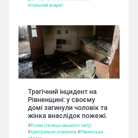
літальний апарат
Трагічний інцидент на
Рівненщині: у своєму
домі загинули чоловік та
жінка внаслідок пожежі.
#
Колки (селище міського типу)
#
Центральне опалення
#
Рівненська