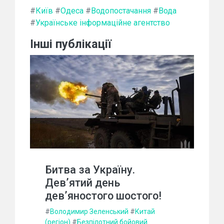
#
Київ
#
Одеса
#
Водопостачання
#
Вода
#
Українське інформаційне агентство
Інші публікації
Битва за Україну.
Дев’ятий день
дев’яностого шостого!
#
Володимир Зеленський
#
Китай
(регіон)
#
Безпілотний бойовий