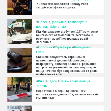
У Запоріжжі внаслідок нападу Росії
загорілася офісна споруда.
#
Одеса
#
Дорожньо-транспортна
пригода
#
Миколаїв
Під Миколаєвом відбулося ДТП за участю
вантажного автомобіля та легкового. В
результаті аварії постраждав водій
легковика.
#
Політика
#
Укрінформ
#
Володимир
Путін
Священнослужитель Української
православної церкви Московського
патріархату, який передавав інформацію
про розташування військових підрозділів
на Донеччині, був засуджений до 15 років
позбавлення волі.
#
Київ
#
Одеса
#
Національна поліція
України
Перестрілка в серці Кривого Рогу:
постраждала одна особа, зловмисник втік
з місця події.