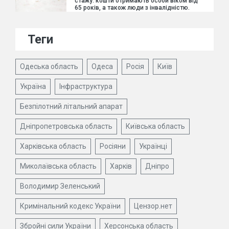
стажу: кошти отримають особи віком від
65 років, а також люди з інвалідністю.
Теги
Одеська область
Одеса
Росія
Київ
Україна
Інфраструктура
Безпілотний літальний апарат
Дніпропетровська область
Київська область
Харківська область
Росіяни
Українці
Миколаївська область
Харків
Дніпро
Володимир Зеленський
Кримінальний кодекс України
Цензор.нет
Збройні сили України
Херсонська область