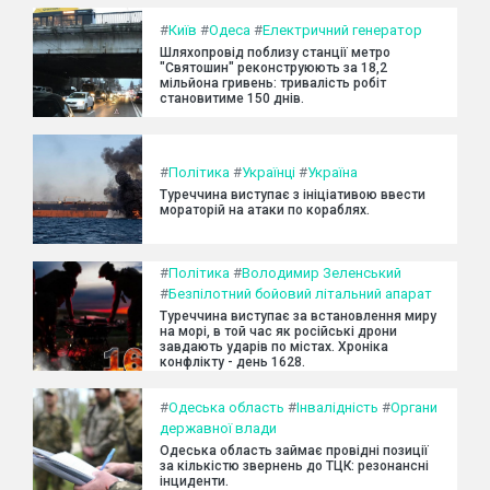
#
Київ
#
Одеса
#
Електричний генератор
Шляхопровід поблизу станції метро
"Святошин" реконструюють за 18,2
мільйона гривень: тривалість робіт
становитиме 150 днів.
#
Політика
#
Українці
#
Україна
Туреччина виступає з ініціативою ввести
мораторій на атаки по кораблях.
#
Політика
#
Володимир Зеленський
#
Безпілотний бойовий літальний апарат
Туреччина виступає за встановлення миру
на морі, в той час як російські дрони
завдають ударів по містах. Хроніка
конфлікту - день 1628.
#
Одеська область
#
Інвалідність
#
Органи
державної влади
Одеська область займає провідні позиції
за кількістю звернень до ТЦК: резонансні
інциденти.