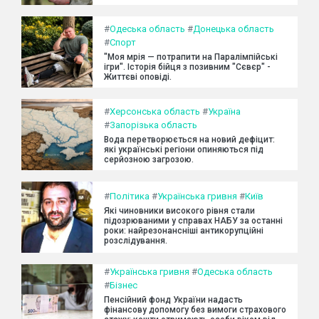
#
Одеська область
#
Донецька область
#
Спорт
"Моя мрія — потрапити на Паралімпійські
ігри". Історія бійця з позивним "Сєвєр" -
Життєві оповіді.
#
Херсонська область
#
Україна
#
Запорізька область
Вода перетворюється на новий дефіцит:
які українські регіони опиняються під
серйозною загрозою.
#
Політика
#
Українська гривня
#
Київ
Які чиновники високого рівня стали
підозрюваними у справах НАБУ за останні
роки: найрезонансніші антикорупційні
розслідування.
#
Українська гривня
#
Одеська область
#
Бізнес
Пенсійний фонд України надасть
фінансову допомогу без вимоги страхового