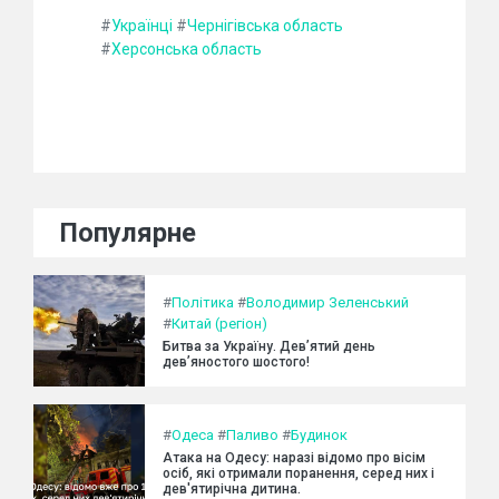
#
Українці
#
Чернігівська область
#
Херсонська область
Популярне
#
Політика
#
Володимир Зеленський
#
Китай (регіон)
Битва за Україну. Дев’ятий день
дев’яностого шостого!
#
Одеса
#
Паливо
#
Будинок
Атака на Одесу: наразі відомо про вісім
осіб, які отримали поранення, серед них і
дев'ятирічна дитина.