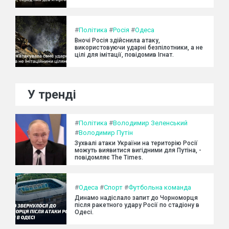
#
Політика
#
Росія
#
Одеса
Вночі Росія здійснила атаку,
використовуючи ударні безпілотники, а не
цілі для імітації, повідомив Ігнат.
У тренді
#
Політика
#
Володимир Зеленський
#
Володимир Путін
Зухвалі атаки України на територію Росії
можуть виявитися вигідними для Путіна, -
повідомляє The Times.
#
Одеса
#
Спорт
#
Футбольна команда
Динамо надіслало запит до Чорноморця
після ракетного удару Росії по стадіону в
Одесі.