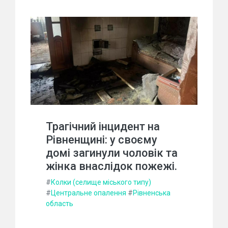
Трагічний інцидент на
Рівненщині: у своєму
домі загинули чоловік та
жінка внаслідок пожежі.
#
Колки (селище міського типу)
#
Центральне опалення
#
Рівненська
область