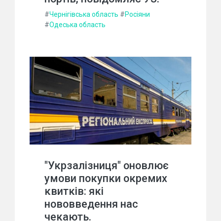
#
Чернігівська область
#
Росіяни
#
Одеська область
"Укрзалізниця" оновлює
умови покупки окремих
квитків: які
нововведення нас
чекають.