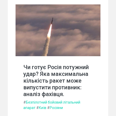
Чи готує Росія потужний
удар? Яка максимальна
кількість ракет може
випустити противник:
аналіз фахівця.
#
Безпілотний бойовий літальний
апарат
#
Київ
#
Росіяни