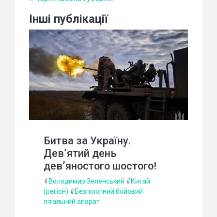
Інші публікації
Битва за Україну.
Дев’ятий день
дев’яностого шостого!
#
Володимир Зеленський
#
Китай
(регіон)
#
Безпілотний бойовий
літальний апарат