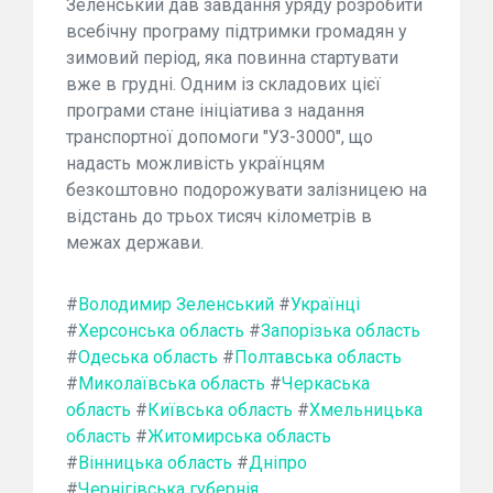
Зеленський дав завдання уряду розробити
всебічну програму підтримки громадян у
зимовий період, яка повинна стартувати
вже в грудні. Одним із складових цієї
програми стане ініціатива з надання
транспортної допомоги "УЗ-3000", що
надасть можливість українцям
безкоштовно подорожувати залізницею на
відстань до трьох тисяч кілометрів в
межах держави.
#
Володимир Зеленський
#
Українці
#
Херсонська область
#
Запорізька область
#
Одеська область
#
Полтавська область
#
Миколаївська область
#
Черкаська
область
#
Київська область
#
Хмельницька
область
#
Житомирська область
#
Вінницька область
#
Дніпро
#
Чернігівська губернія