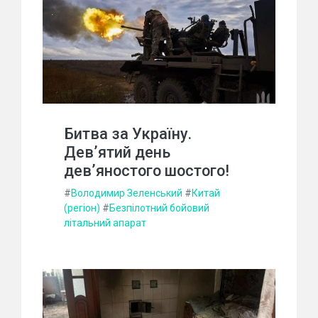
Битва за Україну.
Дев’ятий день
дев’яностого шостого!
#
Володимир Зеленський
#
Китай
(регіон)
#
Безпілотний бойовий
літальний апарат