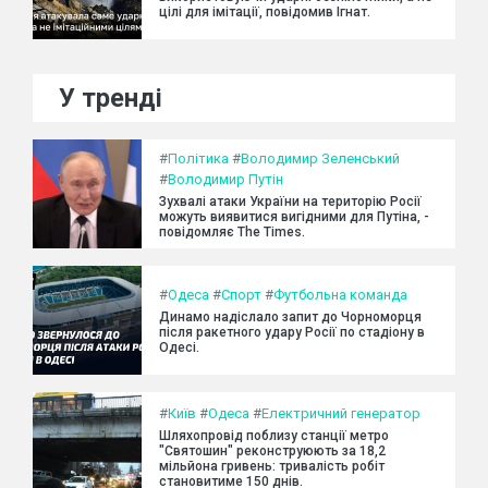
цілі для імітації, повідомив Ігнат.
У тренді
#
Політика
#
Володимир Зеленський
#
Володимир Путін
Зухвалі атаки України на територію Росії
можуть виявитися вигідними для Путіна, -
повідомляє The Times.
#
Одеса
#
Спорт
#
Футбольна команда
Динамо надіслало запит до Чорноморця
після ракетного удару Росії по стадіону в
Одесі.
#
Київ
#
Одеса
#
Електричний генератор
Шляхопровід поблизу станції метро
"Святошин" реконструюють за 18,2
мільйона гривень: тривалість робіт
становитиме 150 днів.