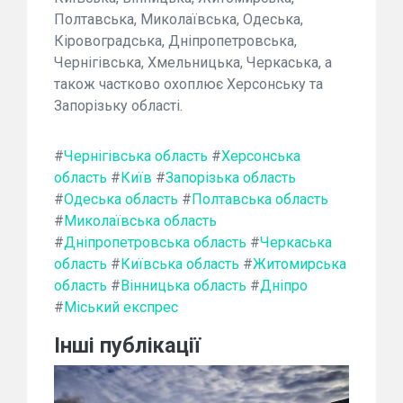
Полтавська, Миколаївська, Одеська,
Кіровоградська, Дніпропетровська,
Чернігівська, Хмельницька, Черкаська, а
також частково охоплює Херсонську та
Запорізьку області.
#
Чернігівська область
#
Херсонська
область
#
Київ
#
Запорізька область
#
Одеська область
#
Полтавська область
#
Миколаївська область
#
Дніпропетровська область
#
Черкаська
область
#
Київська область
#
Житомирська
область
#
Вінницька область
#
Дніпро
#
Міський експрес
Інші публікації