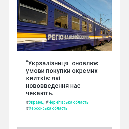
"Укрзалізниця" оновлює
умови покупки окремих
квитків: які
нововведення нас
чекають.
#
Українці
#
Чернігівська область
#
Херсонська область