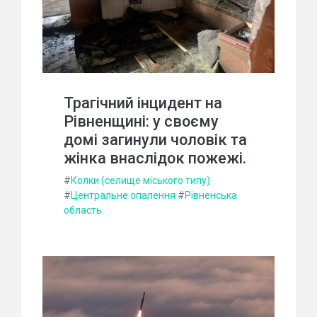
Трагічний інцидент на
Рівненщині: у своєму
домі загинули чоловік та
жінка внаслідок пожежі.
#
Колки (селище міського типу)
#
Центральне опалення
#
Рівненська
область