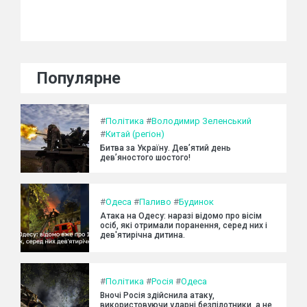
Популярне
#
Політика
#
Володимир Зеленський
#
Китай (регіон)
Битва за Україну. Дев’ятий день
дев’яностого шостого!
#
Одеса
#
Паливо
#
Будинок
Атака на Одесу: наразі відомо про вісім
осіб, які отримали поранення, серед них і
дев'ятирічна дитина.
#
Політика
#
Росія
#
Одеса
Вночі Росія здійснила атаку,
використовуючи ударні безпілотники, а не