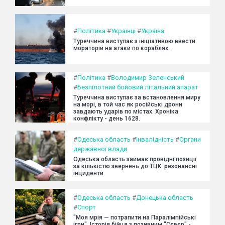
#
Політика
#
Українці
#
Україна
Туреччина виступає з ініціативою ввести
мораторій на атаки по кораблях.
#
Політика
#
Володимир Зеленський
#
Безпілотний бойовий літальний апарат
Туреччина виступає за встановлення миру
на морі, в той час як російські дрони
завдають ударів по містах. Хроніка
конфлікту - день 1628.
#
Одеська область
#
Інвалідність
#
Органи
державної влади
Одеська область займає провідні позиції
за кількістю звернень до ТЦК: резонансні
інциденти.
#
Одеська область
#
Донецька область
#
Спорт
"Моя мрія — потрапити на Паралімпійські
ігри". Історія бійця з позивним "Сєвєр" -