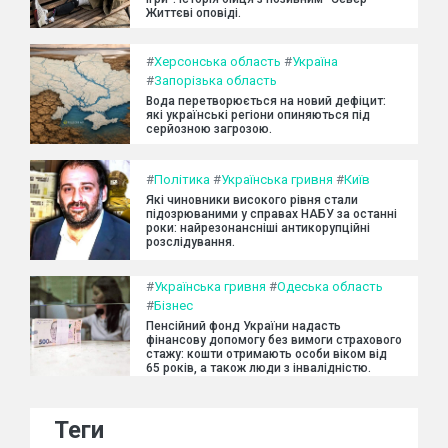
Життєві оповіді.
#
Херсонська область
#
Україна
#
Запорізька область
Вода перетворюється на новий дефіцит:
які українські регіони опиняються під
серйозною загрозою.
#
Політика
#
Українська гривня
#
Київ
Які чиновники високого рівня стали
підозрюваними у справах НАБУ за останні
роки: найрезонансніші антикорупційні
розслідування.
#
Українська гривня
#
Одеська область
#
Бізнес
Пенсійний фонд України надасть
фінансову допомогу без вимоги страхового
стажу: кошти отримають особи віком від
65 років, а також люди з інвалідністю.
Теги