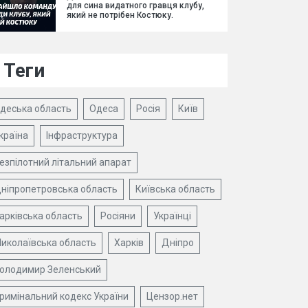
для сина видатного гравця клубу,
який не потрібен Костюку.
Теги
деська область
Одеса
Росія
Київ
країна
Інфраструктура
езпілотний літальний апарат
ніпропетровська область
Київська область
арківська область
Росіяни
Українці
иколаївська область
Харків
Дніпро
олодимир Зеленський
римінальний кодекс України
Цензор.нет