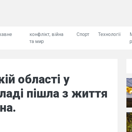
жавне
конфлікт, війна
Спорт
Технології
та мир
ій області у
аді пішла з життя
на.