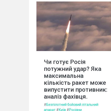
Чи готує Росія
потужний удар? Яка
максимальна
кількість ракет може
випустити противник:
аналіз фахівця.
#
Безпілотний бойовий літальний
апарат
#
Київ
#
Росіяни