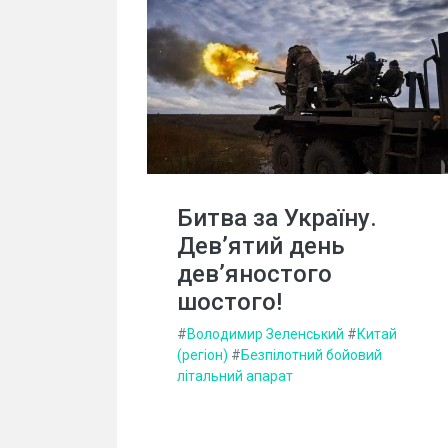
Битва за Україну.
Дев’ятий день
дев’яностого
шостого!
#
Володимир Зеленський
#
Китай
(регіон)
#
Безпілотний бойовий
літальний апарат