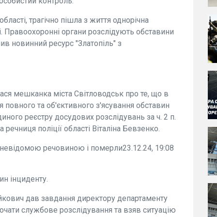
 особистий контроль.
бласті, трагічно пішла з життя однорічна
ні. Правоохоронні органи розслідують обставини
ив новинний ресурс "Златопіль" з
лася мешканка міста Світловодськ про те, що в
ля повного та об'єктивного з'ясування обставин
ного реєстру досудових розслідувань за ч. 2 п.
ила речниця поліції області Віталіна Бевзенко.
я невідомою речовиною і померли23.12.24, 19:08
ин інциденту.
йкович дав завдання директору департаменту
почати службове розслідування та взяв ситуацію