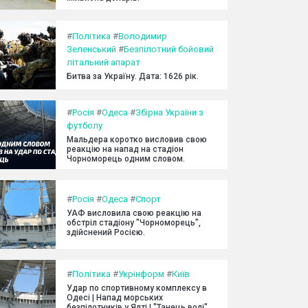
#
Політика
#
Володимир
Зеленський
#
Безпілотний бойовий
літальний апарат
Битва за Україну. Дата: 1626 рік.
#
Росія
#
Одеса
#
Збірна України з
футболу
Мальдера коротко висловив свою
реакцію на напад на стадіон
Чорноморець одним словом.
#
Росія
#
Одеса
#
Спорт
УАФ висловила свою реакцію на
обстріл стадіону "Чорноморець",
здійснений Росією.
#
Політика
#
Укрінформ
#
Київ
Удар по спортивному комплексу в
Одесі | Напад морських
безпілотників у Ялті | "Танець волі"