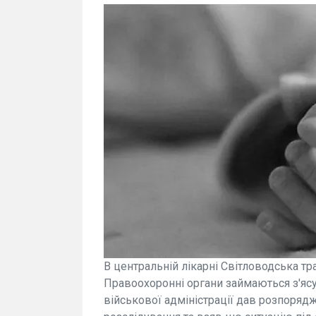
В центральній лікарні Світловодська тра
Правоохоронні органи займаються з'ясув
військової адміністрації дав розпоря