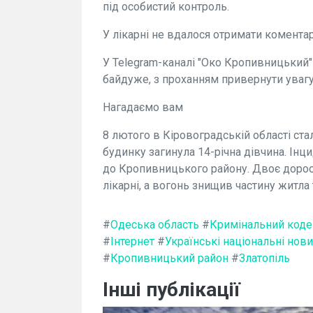
під особистий контроль.
У лікарні не вдалося отримати коментар
У Telegram-каналі "Око Кропивницький"
байдуже, з проханням привернути увагу д
Нагадаємо вам
8 лютого в Кіровоградській області ста
будинку загинула 14-річна дівчина. Інц
до Кропивницького району. Двоє дорос
лікарні, а вогонь знищив частину житла 
#
Одеська область
#
Кримінальний коде
#
Інтернет
#
Українські національні нов
#
Кропивницький район
#
Златопіль
Інші публікації