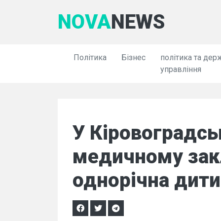
NOVA
NEWS
Політика
Бізнес
політика та дер
управління
У Кіровоградськ
медичному закл
однорічна дити