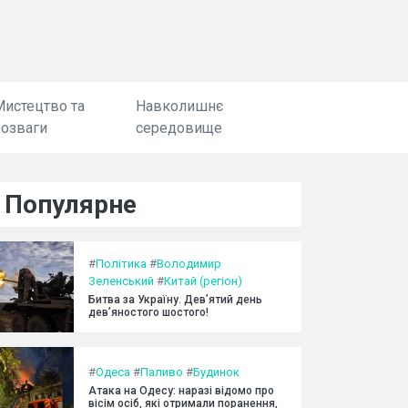
Мистецтво та
Навколишнє
розваги
середовище
Популярне
#
Політика
#
Володимир
Зеленський
#
Китай (регіон)
Битва за Україну. Дев’ятий день
дев’яностого шостого!
#
Одеса
#
Паливо
#
Будинок
Атака на Одесу: наразі відомо про
вісім осіб, які отримали поранення,