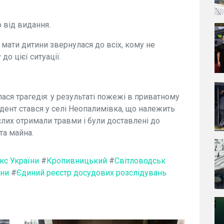
 від видання.
 мати дитини звернулася до всіх, кому не
о цієї ситуації.
лася трагедія: у результаті пожежі в приватному
идент стався у селі Неопалимівка, що належить
лих отримали травми і були доставлені до
та майна.
кс України
#
Кропивницький
#
Світловодськ
ини
#
Єдиний реєстр досудових розслідувань