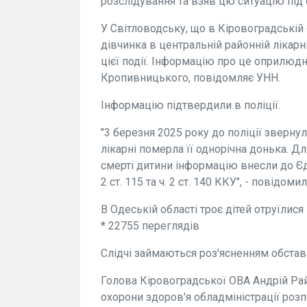
розслідування та взяв цю ситуацію під
У Світловодську, що в Кіровоградській о
дівчинка в центральній районній лікар
цієї події. Інформацію про це оприлюдн
Кропивницького, повідомляє УНН.
Інформацію підтвердили в поліції.
"3 березня 2025 року до поліції зверну
лікарні померла її однорічна донька. Д
смерті дитини інформацію внесли до Єди
2 ст. 115 та ч. 2 ст. 140 ККУ", - повідом
В Одеській області троє дітей отруїлис
* 22755 переглядiв
Слідчі займаються роз'ясненням обстав
Голова Кіровоградської ОВА Андрій Ра
охорони здоров'я обладміністрації роз