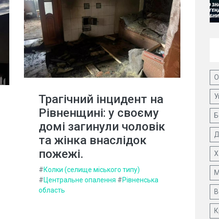
О
Трагічний інцидент на
У
Рівненщині: у своєму
Б
домі загинули чоловік
Д
та жінка внаслідок
пожежі.
Х
#
Колки (селище міського типу)
М
#
Центральне опалення
#
Рівненська
область
В
К