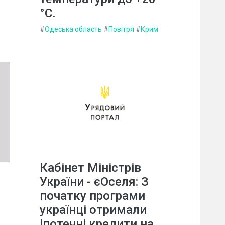
°C.
#
Одеська область
#
Повітря
#
Крим
Кабінет Міністрів
України - єОселя: З
початку програми
українці отримали
іпотечні кредити на