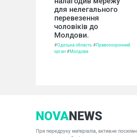
налагодив мережу
для нелегального
перевезення
чоловіків до
Молдови.
#
Одеська область
#
Правоохоронний
орган
#
Молдова
NOVA
NEWS
При передруку матеріалів, активне посилан