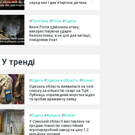
серед них і дев'ятирічна дитина.
#
Політика
#
Росія
#
Одеса
Вночі Росія здійснила атаку,
використовуючи ударні
безпілотники, а не цілі для імітації,
повідомив Ігнат.
У тренді
#
Одеса
#
Одеська область
#
Бізнес
Одеська область виявилася на чолі
списку за кількістю скарг на ТЦК:
Лубінець оприлюднив жорстке відео
та зробив вражаючу заяву.
#
Одеса
#
Аукціон
#
Бізнес
У Сумській області виставлено на
продаж повністю самостійний
агропереробний завод за ціну 1,2
мільйона доларів.