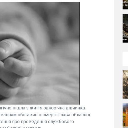
гічно пішла з життя однорічна дівчинка.
анням обставин її смерті. Глава обласної
дження про проведення службового