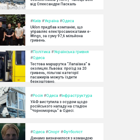
від Олександри Паскаль
#
Київ
#
Україна
#
Одеса
Uklon придбав компанію, що
управляє електросамокатами e-
Wings, за суму 97,6 мільйона
гривень.
#
Політика
#
Українська гривня
#
Одеса
Тестова маршрутка "Лапаївка" в
околицях Львова: проїзд за 20
гривень, пільгові категорії
пасажирів можуть їздити
безкоштовно.
#
Росія
#
Одеса
#
Інфраструктура
УАФ виступила з осудом щодо
російського нападу на стадіон
"Чорноморець" в Одесі.
#
Одеса
#
Спорт
#
Футболіст
Динамо визначилося з командою