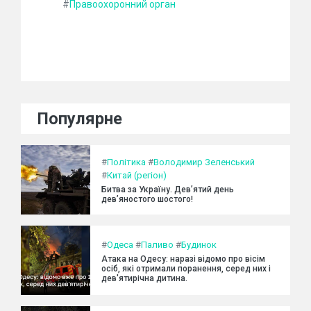
#
Правоохоронний орган
Популярне
#
Політика
#
Володимир Зеленський
#
Китай (регіон)
Битва за Україну. Дев’ятий день
дев’яностого шостого!
#
Одеса
#
Паливо
#
Будинок
Атака на Одесу: наразі відомо про вісім
осіб, які отримали поранення, серед них і
дев'ятирічна дитина.