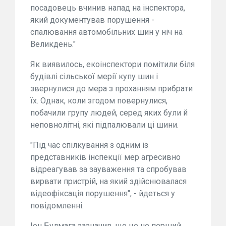
посадовець вчинив напад на інспектора,
який документував порушення -
спалювання автомобільних шин у ніч на
Великдень."
Як виявилось, екоінспектори помітили біля
будівлі сільської мерії купу шин і
звернулися до мера з проханням прибрати
їх. Однак, коли згодом повернулися,
побачили групу людей, серед яких були й
неповнолітні, які підпалювали ці шини.
"Під час спілкування з одним із
представників інспекції мер агресивно
відреагував за зауваження та спробував
вирвати пристрій, на який здійснювалася
відеофіксація порушення", - йдеться у
повідомленні.
Іон Булмага зазначив, що це не перший