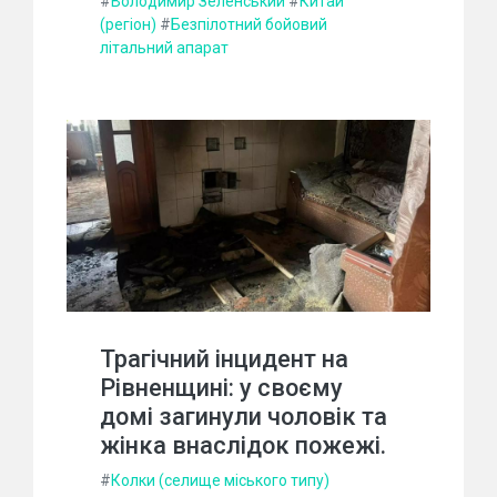
#
Володимир Зеленський
#
Китай
(регіон)
#
Безпілотний бойовий
літальний апарат
Трагічний інцидент на
Рівненщині: у своєму
домі загинули чоловік та
жінка внаслідок пожежі.
#
Колки (селище міського типу)