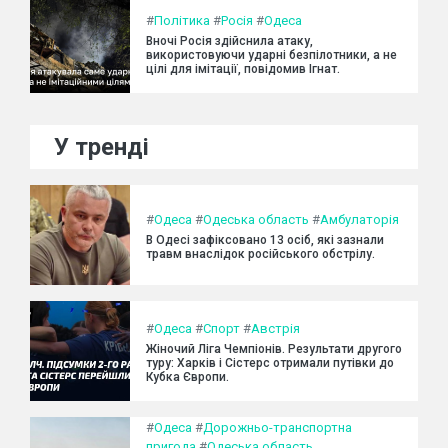
#
Політика
#
Росія
#
Одеса
Вночі Росія здійснила атаку,
використовуючи ударні безпілотники, а не
цілі для імітації, повідомив Ігнат.
У тренді
#
Одеса
#
Одеська область
#
Амбулаторія
В Одесі зафіксовано 13 осіб, які зазнали
травм внаслідок російського обстрілу.
#
Одеса
#
Спорт
#
Австрія
Жіночий Ліга Чемпіонів. Результати другого
туру: Харків і Сістерс отримали путівки до
Кубка Європи.
#
Одеса
#
Дорожньо-транспортна
пригода
#
Одеська область