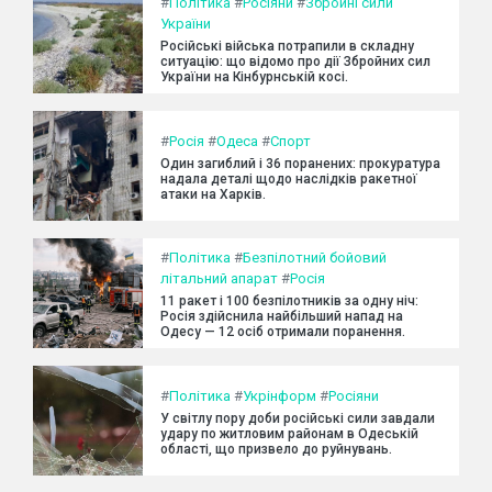
#
Політика
#
Росіяни
#
Збройні сили
України
Російські війська потрапили в складну
ситуацію: що відомо про дії Збройних сил
України на Кінбурнській косі.
#
Росія
#
Одеса
#
Спорт
Один загиблий і 36 поранених: прокуратура
надала деталі щодо наслідків ракетної
атаки на Харків.
#
Політика
#
Безпілотний бойовий
літальний апарат
#
Росія
11 ракет і 100 безпілотників за одну ніч:
Росія здійснила найбільший напад на
Одесу — 12 осіб отримали поранення.
#
Політика
#
Укрінформ
#
Росіяни
У світлу пору доби російські сили завдали
удару по житловим районам в Одеській
області, що призвело до руйнувань.