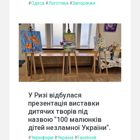
#
Одеса
#
Логістика
#
Запоріжжя
У Ризі відбулася
презентація виставки
дитячих творів під
назвою "100 малюнків
дітей незламної України".
#
Укрінформ
#
Україна
#
Facebook