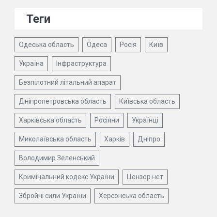
Теги
Одеська область
Одеса
Росія
Київ
Україна
Інфраструктура
Безпілотний літальний апарат
Дніпропетровська область
Київська область
Харківська область
Росіяни
Українці
Миколаївська область
Харків
Дніпро
Володимир Зеленський
Кримінальний кодекс України
Цензор.нет
Збройні сили України
Херсонська область