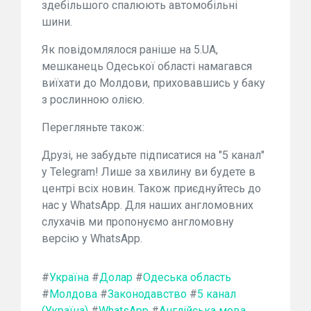
здебільшого спалюють автомобільні
шини.
Як повідомлялося раніше на 5.UA,
мешканець Одеської області намагався
виїхати до Молдови, приховавшись у баку
з рослинною олією.
Перегляньте також:
Друзі, не забудьте підписатися на "5 канал"
у Telegram! Лише за хвилину ви будете в
центрі всіх новин. Також приєднуйтесь до
нас у WhatsApp. Для наших англомовних
слухачів ми пропонуємо англомовну
версію у WhatsApp.
#
Україна
#
Долар
#
Одеська область
#
Молдова
#
Законодавство
#
5 канал
(Україна)
#
WhatsApp
#
Англійська мова