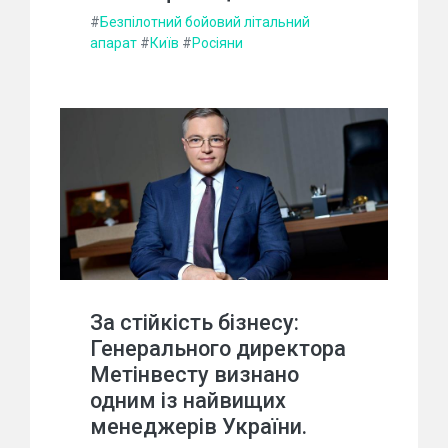
#
Безпілотний бойовий літальний
апарат
#
Київ
#
Росіяни
За стійкість бізнесу:
Генерального директора
Метінвесту визнано
одним із найвищих
менеджерів України.