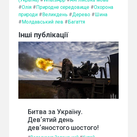
#
Олія
#
Природне середовище
#
Охорона
природи
#
Великдень
#
Дерево
#
Шина
#
Молдавський лев
#
Багаття
Інші публікації
Битва за Україну.
Дев’ятий день
дев’яностого шостого!