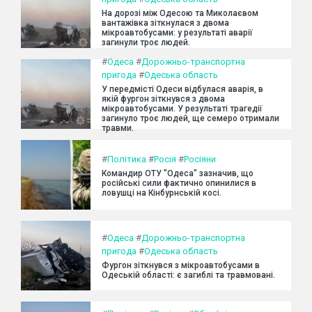
На дорозі між Одесою та Миколаєвом
вантажівка зіткнулася з двома
мікроавтобусами: у результаті аварії
загинули троє людей.
#
Одеса
#
Дорожньо-транспортна
пригода
#
Одеська область
У передмісті Одеси відбулася аварія, в
якій фургон зіткнувся з двома
мікроавтобусами. У результаті трагедії
загинуло троє людей, ще семеро отримали
травми.
#
Політика
#
Росія
#
Росіяни
Командир ОТУ "Одеса" зазначив, що
російські сили фактично опинилися в
ловушці на Кінбурнській косі.
#
Одеса
#
Дорожньо-транспортна
пригода
#
Одеська область
Фургон зіткнувся з мікроавтобусами в
Одеській області: є загиблі та травмовані.