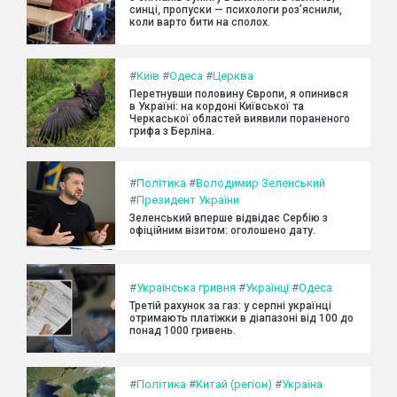
синці, пропуски — психологи роз’яснили,
коли варто бити на сполох.
#
Київ
#
Одеса
#
Церква
Перетнувши половину Європи, я опинився
в Україні: на кордоні Київської та
Черкаської областей виявили пораненого
грифа з Берліна.
#
Політика
#
Володимир Зеленський
#
Президент України
Зеленський вперше відвідає Сербію з
офіційним візитом: оголошено дату.
#
Українська гривня
#
Українці
#
Одеса
Третій рахунок за газ: у серпні українці
отримають платіжки в діапазоні від 100 до
понад 1000 гривень.
#
Політика
#
Китай (регіон)
#
Україна