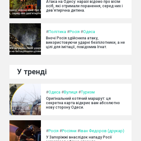
Атака на Одесу: наразі відомо про вісім
осіб, які отримали поранення, серед них і
дев'ятирічна дитина.
#
Політика
#
Росія
#
Одеса
Вночі Росія здійснила атаку,
використовуючи ударні безпілотники, а не
цілі для імітації, повідомив Ігнат.
У тренді
#
Одеса
#
Вулиця
#
Туризм
Оригінальний котячий маршрут: ця
секретна карта відкриє вам абсолютно
нову сторону Одеси.
#
Росія
#
Росіяни
#
Іван Федоров (друкар)
У Запоріжжі внаслідок нападу Росії