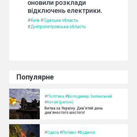
оновили розклади
відключень електрики.
#
Київ
#
Одеська область
#
Дніпропетровська область
Популярне
#
Політика
#
Володимир Зеленський
#
Китай (регіон)
Битва за Україну. Дев’ятий день
дев’яностого шостого!
#
Одеса
#
Паливо
#
Будинок