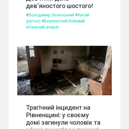
дев’яностого шостого!
#
Володимир Зеленський
#
Китай
(регіон)
#
Безпілотний бойовий
літальний апарат
Трагічний інцидент на
Рівненщині: у своєму
домі загинули чоловік та