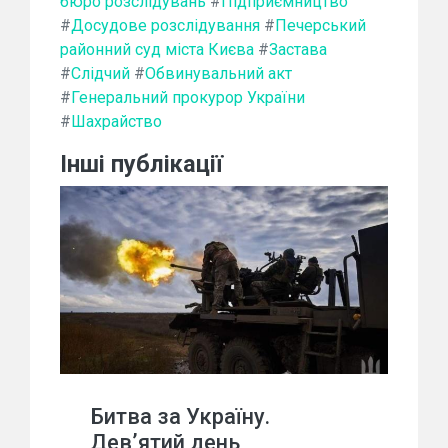
бюро розслідувань
#
Підприємництво
#
Досудове розслідування
#
Печерський
районний суд міста Києва
#
Застава
#
Слідчий
#
Обвинувальний акт
#
Генеральний прокурор України
#
Шахрайство
Інші публікації
Битва за Україну.
Дев’ятий день