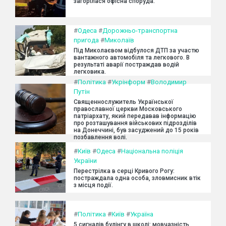
загорілася офісна споруда.
#
Одеса
#
Дорожньо-транспортна
пригода
#
Миколаїв
Під Миколаєвом відбулося ДТП за участю
вантажного автомобіля та легкового. В
результаті аварії постраждав водій
легковика.
#
Політика
#
Укрінформ
#
Володимир
Путін
Священнослужитель Української
православної церкви Московського
патріархату, який передавав інформацію
про розташування військових підрозділів
на Донеччині, був засуджений до 15 років
позбавлення волі.
#
Київ
#
Одеса
#
Національна поліція
України
Перестрілка в серці Кривого Рогу:
постраждала одна особа, зловмисник втік
з місця події.
#
Політика
#
Київ
#
Україна
5 сигналів булінгу в школі: мовчазність,