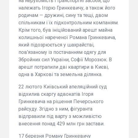
на нерухомість і транспортні засоби, що
належать Ігорю Гринкевичу, а також його
родичам — дружині, сину та тещі, двом
спільникам і їх підконтрольним компаніям.
Крім того, був ініційований арешт майна
колишньої нареченої Романа Гринкевича,
який підозрюється у шахрайстві,
пов’язаному із постачанням одягу для
Збройних сил України, Софії Морозюк. В
арешт потрапили дві квартири в Києві,
одна в Харкові та земельна ділянка.
22 лютого Київський апеляційний суд
відхилив скаргу адвокатів Ігоря
Гринкевича на рішення Печерського
райсуду. Згідно з ним, фігуранта
відправили під варту з можливістю
внесення понад 429 млн грн застави.
17 березня Роману Гринкевичу