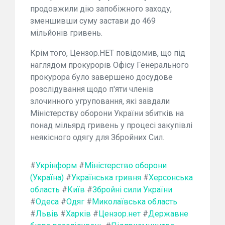
продовжили дію запобіжного заходу,
зменшивши суму застави до 469
мільйонів гривень.
Крім того, Цензор.НЕТ повідомив, що під
наглядом прокурорів Офісу Генерального
прокурора було завершено досудове
розслідування щодо п'яти членів
злочинного угруповання, які завдали
Міністерству оборони України збитків на
понад мільярд гривень у процесі закупівлі
неякісного одягу для Збройних Сил.
#
Укрінформ
#
Міністерство оборони
(Україна)
#
Українська гривня
#
Херсонська
область
#
Київ
#
Збройні сили України
#
Одеса
#
Одяг
#
Миколаївська область
#
Львів
#
Харків
#
Цензор.нет
#
Державне