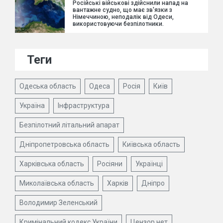
Російські військові здійснили напад на
вантажне судно, що має зв'язки з
Німеччиною, неподалік від Одеси,
використовуючи безпілотники.
Теги
Одеська область
Одеса
Росія
Київ
Україна
Інфраструктура
Безпілотний літальний апарат
Дніпропетровська область
Київська область
Харківська область
Росіяни
Українці
Миколаївська область
Харків
Дніпро
Володимир Зеленський
Кримінальний кодекс України
Цензор.нет