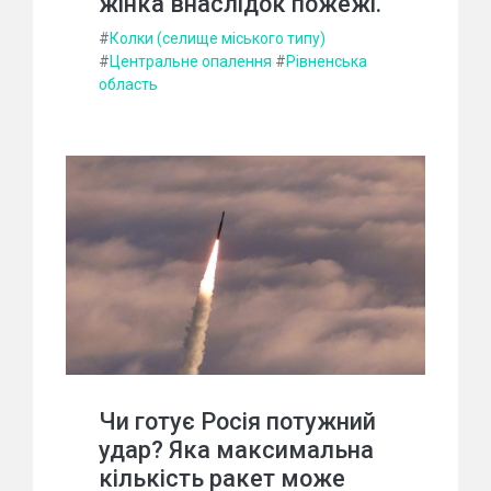
жінка внаслідок пожежі.
#
Колки (селище міського типу)
#
Центральне опалення
#
Рівненська
область
Чи готує Росія потужний
удар? Яка максимальна
кількість ракет може