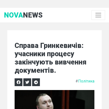
NOVA
NEWS
Справа Гринкевичів:
учасники процесу
закінчують вивчення
документів.
#
Політика