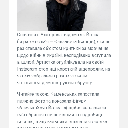
Співачка з Ужгорода, відома як Йолка
(справжнє ім'я — Єлизавета Іванців), яка не
раз ставала об'єктом критики за мовчання
щодо війни в Україні, несподівано вступила
в шлюб. Артистка опублікувала на своїй
Instagram-сторінці короткий відеоролик, на
якому зображена разом зі своїм
чоловіком, демонструючи обручку.
Читайте також: Каменських запостила
пляжне фото та показала фігуру
зблизькаХоча Йолка офіційно не назвала
ім'я обранця і не повідомила подробиць
весілля, шанувальники впізнали чоловіка