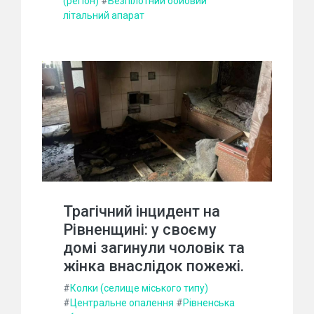
(регіон)
#
Безпілотний бойовий
літальний апарат
Трагічний інцидент на
Рівненщині: у своєму
домі загинули чоловік та
жінка внаслідок пожежі.
#
Колки (селище міського типу)
#
Центральне опалення
#
Рівненська