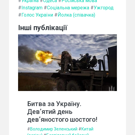
#
Україна
#
Одеса
#
Російська мова
#
Instagram
#
Соціальна мережа
#
Ужгород
#
Голос України
#
Йолка (співачка)
Інші публікації
Битва за Україну.
Дев’ятий день
дев’яностого шостого!
#
Володимир Зеленський
#
Китай