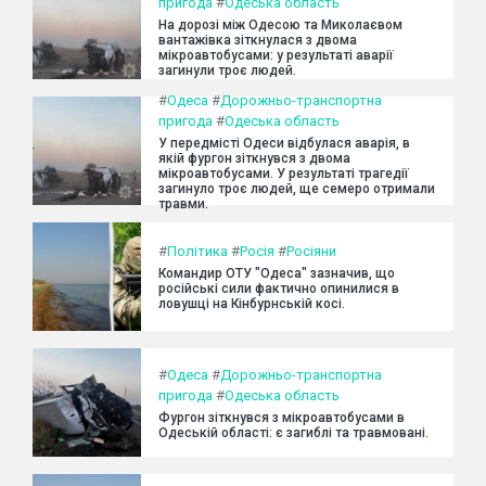
пригода
#
Одеська область
На дорозі між Одесою та Миколаєвом
вантажівка зіткнулася з двома
мікроавтобусами: у результаті аварії
загинули троє людей.
#
Одеса
#
Дорожньо-транспортна
пригода
#
Одеська область
У передмісті Одеси відбулася аварія, в
якій фургон зіткнувся з двома
мікроавтобусами. У результаті трагедії
загинуло троє людей, ще семеро отримали
травми.
#
Політика
#
Росія
#
Росіяни
Командир ОТУ "Одеса" зазначив, що
російські сили фактично опинилися в
ловушці на Кінбурнській косі.
#
Одеса
#
Дорожньо-транспортна
пригода
#
Одеська область
Фургон зіткнувся з мікроавтобусами в
Одеській області: є загиблі та травмовані.