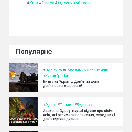
#
Київ
#
Одеса
#
Одеська область
Популярне
#
Політика
#
Володимир Зеленський
#
Китай (регіон)
Битва за Україну. Дев’ятий день
дев’яностого шостого!
#
Одеса
#
Паливо
#
Будинок
Атака на Одесу: наразі відомо про вісім
осіб, які отримали поранення, серед них і
дев'ятирічна дитина.