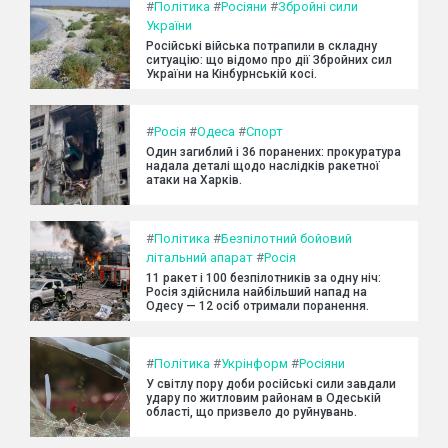
#
Політика
#
Росіяни
#
Збройні сили
України
Російські війська потрапили в складну
ситуацію: що відомо про дії Збройних сил
України на Кінбурнській косі.
#
Росія
#
Одеса
#
Спорт
Один загиблий і 36 поранених: прокуратура
надала деталі щодо наслідків ракетної
атаки на Харків.
#
Політика
#
Безпілотний бойовий
літальний апарат
#
Росія
11 ракет і 100 безпілотників за одну ніч:
Росія здійснила найбільший напад на
Одесу — 12 осіб отримали поранення.
#
Політика
#
Укрінформ
#
Росіяни
У світлу пору доби російські сили завдали
удару по житловим районам в Одеській
області, що призвело до руйнувань.