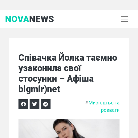
NOVA
NEWS
Співачка Йолка таємно
узаконила свої
стосунки – Афіша
bigmir)net
#
Мистецтво та
розваги