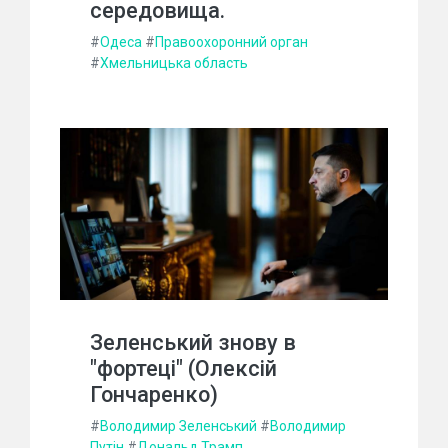
середовища.
#
Одеса
#
Правоохоронний орган
#
Хмельницька область
Зеленський знову в
"фортеці" (Олексій
Гончаренко)
#
Володимир Зеленський
#
Володимир
Путін
#
Дональд Трамп