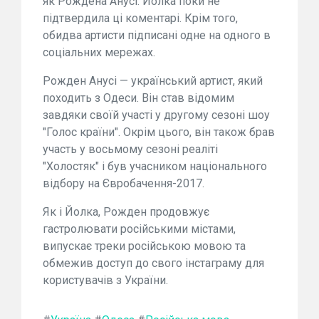
як Рождена Анусі. Йолка поки не
підтвердила ці коментарі. Крім того,
обидва артисти підписані одне на одного в
соціальних мережах.
Рожден Анусі — український артист, який
походить з Одеси. Він став відомим
завдяки своїй участі у другому сезоні шоу
"Голос країни". Окрім цього, він також брав
участь у восьмому сезоні реаліті
"Холостяк" і був учасником національного
відбору на Євробачення-2017.
Як і Йолка, Рожден продовжує
гастролювати російськими містами,
випускає треки російською мовою та
обмежив доступ до свого інстаграму для
користувачів з України.