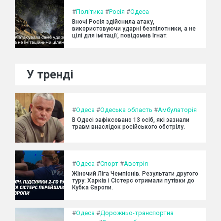
#
Політика
#
Росія
#
Одеса
Вночі Росія здійснила атаку,
використовуючи ударні безпілотники, а не
цілі для імітації, повідомив Ігнат.
У тренді
#
Одеса
#
Одеська область
#
Амбулаторія
В Одесі зафіксовано 13 осіб, які зазнали
травм внаслідок російського обстрілу.
#
Одеса
#
Спорт
#
Австрія
Жіночий Ліга Чемпіонів. Результати другого
туру: Харків і Сістерс отримали путівки до
Кубка Європи.
#
Одеса
#
Дорожньо-транспортна