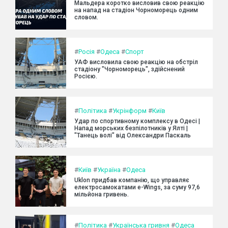
Мальдера коротко висловив свою реакцію
на напад на стадіон Чорноморець одним
словом.
#
Росія
#
Одеса
#
Спорт
УАФ висловила свою реакцію на обстріл
стадіону "Чорноморець", здійснений
Росією.
#
Політика
#
Укрінформ
#
Київ
Удар по спортивному комплексу в Одесі |
Напад морських безпілотників у Ялті |
"Танець волі" від Олександри Паскаль
#
Київ
#
Україна
#
Одеса
Uklon придбав компанію, що управляє
електросамокатами e-Wings, за суму 97,6
мільйона гривень.
#
Політика
#
Українська гривня
#
Одеса