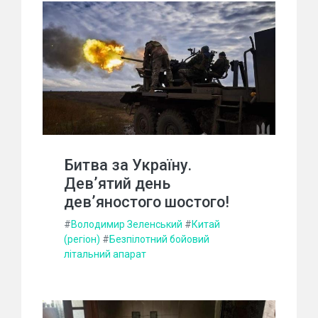
Битва за Україну.
Дев’ятий день
дев’яностого шостого!
#
Володимир Зеленський
#
Китай
(регіон)
#
Безпілотний бойовий
літальний апарат