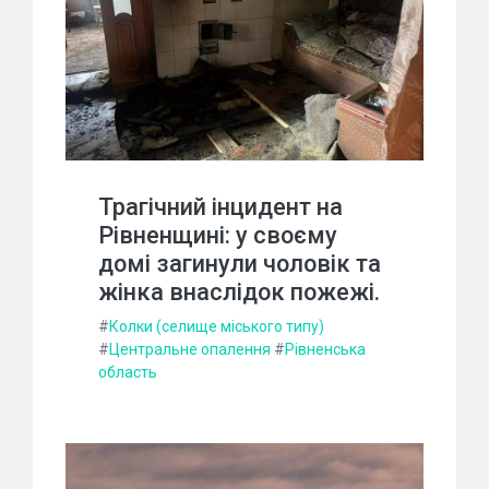
Трагічний інцидент на
Рівненщині: у своєму
домі загинули чоловік та
жінка внаслідок пожежі.
#
Колки (селище міського типу)
#
Центральне опалення
#
Рівненська
область