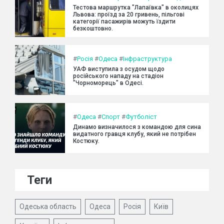
Тестова маршрутка "Лапаївка" в околицях
Львова: проїзд за 20 гривень, пільгові
категорії пасажирів можуть їздити
безкоштовно.
#
Росія
#
Одеса
#
Інфраструктура
УАФ виступила з осудом щодо
російського нападу на стадіон
"Чорноморець" в Одесі.
#
Одеса
#
Спорт
#
Футболіст
Динамо визначилося з командою для сина
видатного гравця клубу, який не потрібен
Костюку.
Теги
Одеська область
Одеса
Росія
Київ