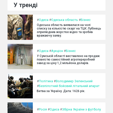
У тренді
#
Одеса
#
Одеська область
#
Бізнес
Одеська область виявилася на чолі
списку за кількістю скарг на ТЦК: Лубінець
оприлюднив жорстке відео та зробив
вражаючу заяву.
#
Одеса
#
Аукціон
#
Бізнес
У Сумській області виставлено на продаж
повністю самостійний агропереробний
завод за ціну 1,2 мільйона доларів.
#
Політика
#
Володимир Зеленський
#
Безпілотний бойовий літальний апарат
Битва за Україну. Дата: 1626 рік.
#
Росія
#
Одеса
#
Збірна України з футболу