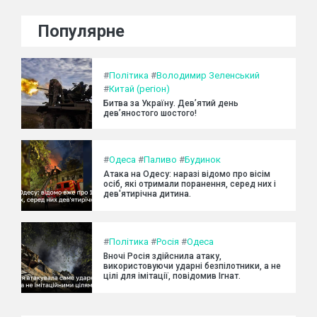
Популярне
#
Політика
#
Володимир Зеленський
#
Китай (регіон)
Битва за Україну. Дев’ятий день
дев’яностого шостого!
#
Одеса
#
Паливо
#
Будинок
Атака на Одесу: наразі відомо про вісім
осіб, які отримали поранення, серед них і
дев'ятирічна дитина.
#
Політика
#
Росія
#
Одеса
Вночі Росія здійснила атаку,
використовуючи ударні безпілотники, а не
цілі для імітації, повідомив Ігнат.