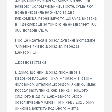
житловому комплексі класу "бізнес" під
назвою "Солом'янський". Проте, сума, яку
вона витратила на житло та два
паркомісця, перевищує ту, що була вказана
в її декларації за той рік, на еквівалент 100
000 доларів США.
Про це йдеться в розслідуванні hromadske
"Сімейне гніздо Дроздів", передає
Цензор.НЕТ.
Дроздові статки
Відомо, що нині Дрозд проживає в
квартирі площею 107,9 м² разом зі своїм
чоловіком Віталієм Дроздом, який обіймає
посаду заступника керівника Першого
слідчого відділу Державного бюро
розслідувань у Києві. На кінець 2025 року
ринкова вартість подібного житла