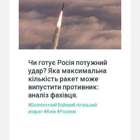
Чи готує Росія потужний
удар? Яка максимальна
кількість ракет може
випустити противник:
аналіз фахівця.
#
Безпілотний бойовий літальний
апарат
#
Київ
#
Росіяни