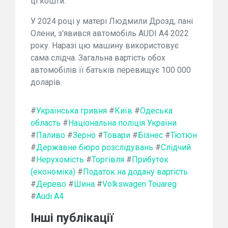
ці кошти.
У 2024 році у матері Людмили Дрозд, пані
Олени, з'явився автомобіль AUDI A4 2022
року. Наразі цю машину використовує
сама слідча. Загальна вартість обох
автомобілів її батьків перевищує 100 000
доларів.
#
Українська гривня
#
Київ
#
Одеська
область
#
Національна поліція України
#
Паливо
#
Зерно
#
Товари
#
Бізнес
#
Тютюн
#
Державне бюро розслідувань
#
Слідчий
#
Нерухомість
#
Торгівля
#
Прибуток
(економіка)
#
Податок на додану вартість
#
Дерево
#
Шина
#
Volkswagen Touareg
#
Audi A4
Інші публікації