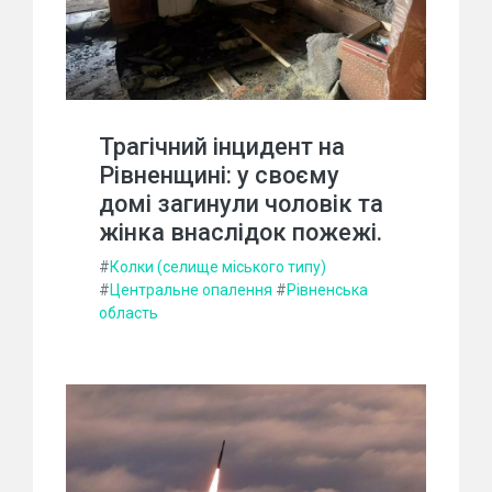
Трагічний інцидент на
Рівненщині: у своєму
домі загинули чоловік та
жінка внаслідок пожежі.
#
Колки (селище міського типу)
#
Центральне опалення
#
Рівненська
область