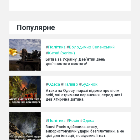
Популярне
#
Політика
#
Володимир Зеленський
#
Китай (регіон)
Битва за Україну. Дев’ятий день
дев’яностого шостого!
#
Одеса
#
Паливо
#
Будинок
Атака на Одесу: наразі відомо про вісім
осіб, які отримали поранення, серед них і
дев'ятирічна дитина.
#
Політика
#
Росія
#
Одеса
Вночі Росія здійснила атаку,
використовуючи ударні безпілотники, а не
цілі для імітації, повідомив Ігнат.