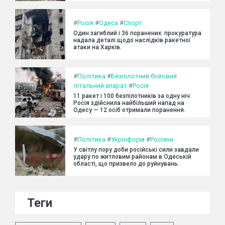
#
Росія
#
Одеса
#
Спорт
Один загиблий і 36 поранених: прокуратура
надала деталі щодо наслідків ракетної
атаки на Харків.
#
Політика
#
Безпілотний бойовий
літальний апарат
#
Росія
11 ракет і 100 безпілотників за одну ніч:
Росія здійснила найбільший напад на
Одесу — 12 осіб отримали поранення.
#
Політика
#
Укрінформ
#
Росіяни
У світлу пору доби російські сили завдали
удару по житловим районам в Одеській
області, що призвело до руйнувань.
Теги