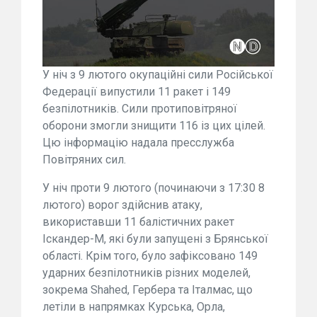
У ніч з 9 лютого окупаційні сили Російської
Федерації випустили 11 ракет і 149
безпілотників. Сили протиповітряної
оборони змогли знищити 116 із цих цілей.
Цю інформацію надала пресслужба
Повітряних сил.
У ніч проти 9 лютого (починаючи з 17:30 8
лютого) ворог здійснив атаку,
використавши 11 балістичних ракет
Іскандер-М, які були запущені з Брянської
області. Крім того, було зафіксовано 149
ударних безпілотників різних моделей,
зокрема Shahed, Гербера та Італмас, що
летіли в напрямках Курська, Орла,