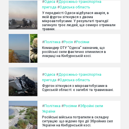
#
Одеса
#
Дорожньо-транспортна
пригода
#
Одеська область
У передмісті Одеси відбулася аварія, в
якій фургон зіткнувся з двома
мікроавтобусами. У результаті трагедії
загинуло троє людей, ще семеро отримали
травми.
#
Політика
#
Росія
#
Росіяни
Командир ОТУ "Одеса" зазначив, що
російські сили фактично опинилися в
ловушці на Кінбурнській косі.
#
Одеса
#
Дорожньо-транспортна
пригода
#
Одеська область
Фургон зіткнувся з мікроавтобусами в
Одеській області: є загиблі та травмовані.
#
Політика
#
Росіяни
#
Збройні сили
України
Російські війська потрапили в складну
ситуацію: що відомо про дії Збройних сил
України на Кінбурнській косі.