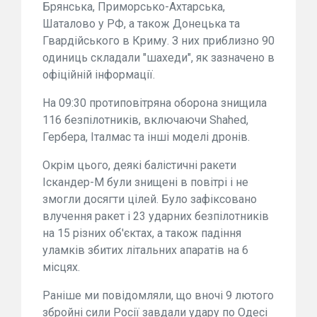
Брянська, Приморсько-Ахтарська,
Шаталово у РФ, а також Донецька та
Гвардійського в Криму. З них приблизно 90
одиниць складали "шахеди", як зазначено в
офіційній інформації.
На 09:30 протиповітряна оборона знищила
116 безпілотників, включаючи Shahed,
Гербера, Італмас та інші моделі дронів.
Окрім цього, деякі балістичні ракети
Іскандер-М були знищені в повітрі і не
змогли досягти цілей. Було зафіксовано
влучення ракет і 23 ударних безпілотників
на 15 різних об'єктах, а також падіння
уламків збитих літальних апаратів на 6
місцях.
Раніше ми повідомляли, що вночі 9 лютого
збройні сили Росії завдали удару по Одесі