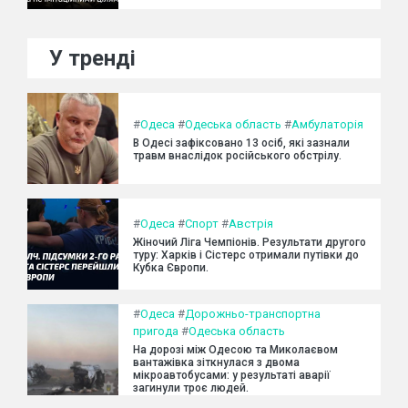
У тренді
#
Одеса
#
Одеська область
#
Амбулаторія
В Одесі зафіксовано 13 осіб, які зазнали
травм внаслідок російського обстрілу.
#
Одеса
#
Спорт
#
Австрія
Жіночий Ліга Чемпіонів. Результати другого
туру: Харків і Сістерс отримали путівки до
Кубка Європи.
#
Одеса
#
Дорожньо-транспортна
пригода
#
Одеська область
На дорозі між Одесою та Миколаєвом
вантажівка зіткнулася з двома
мікроавтобусами: у результаті аварії
загинули троє людей.