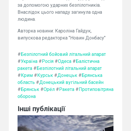
за допомогою ударних безпілотників.
Внаслідок цього нападу загинула одна
людина.
Авторка новини: Кароліна Гайдук,
випускова редакторка "Новин Донбасу"
#
Безпілотний бойовий літальний апарат
#
Україна
#
Росія
#
Одеса
#
Балістична
ракета
#
Безпілотний літальний апарат
#
Крим
#
Курськ
#
Донецьк
#
Брянська
область
#
Донецький вугільний басейн
#
Брянськ
#
Орёл
#
Ракета
#
Протиповітряна
оборона
Інші публікації