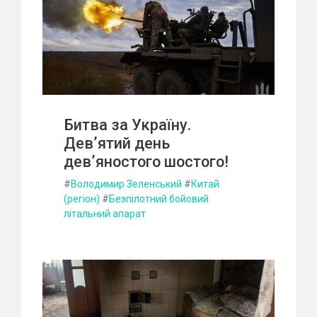
Битва за Україну.
Дев’ятий день
дев’яностого шостого!
#
Володимир Зеленський
#
Китай
(регіон)
#
Безпілотний бойовий
літальний апарат