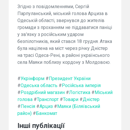
Згідно з повідомленнями, Сергій
Парпуланський, міський голова Арциза в
Одеській області, звернувся до жителів
громади з проханням не піддаватися паніці
у зв'язку з російським ударом
безпілотників, який стався 18 грудня. Атака
була націлена на міст через річку Дністер
на трасі Одеса-Рені, в районі українського
села Маяки поблизу кордону з Молдовою.
#
Укрінформ
#
Президент України
#
Одеська область
#
Російська імперія
#
Роздрібний магазин
#
Логістика
#
Міський
голова
#
Транспорт
#
Товари
#
Дністер
#
Пенсія
#
Арциз
#
Маяки (Біляївський
район)
#
Банкомат
Інші публікації