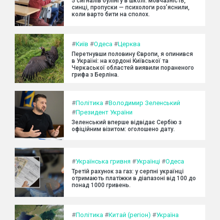
5 сигналів булінгу в школі: мовчазність,
синці, пропуски — психологи роз’яснили,
коли варто бити на сполох.
#
Київ
#
Одеса
#
Церква
Перетнувши половину Європи, я опинився
в Україні: на кордоні Київської та
Черкаської областей виявили пораненого
грифа з Берліна.
#
Політика
#
Володимир Зеленський
#
Президент України
Зеленський вперше відвідає Сербію з
офіційним візитом: оголошено дату.
#
Українська гривня
#
Українці
#
Одеса
Третій рахунок за газ: у серпні українці
отримають платіжки в діапазоні від 100 до
понад 1000 гривень.
#
Політика
#
Китай (регіон)
#
Україна