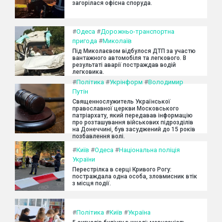
загорілася офісна споруда.
#
Одеса
#
Дорожньо-транспортна
пригода
#
Миколаїв
Під Миколаєвом відбулося ДТП за участю
вантажного автомобіля та легкового. В
результаті аварії постраждав водій
легковика.
#
Політика
#
Укрінформ
#
Володимир
Путін
Священнослужитель Української
православної церкви Московського
патріархату, який передавав інформацію
про розташування військових підрозділів
на Донеччині, був засуджений до 15 років
позбавлення волі.
#
Київ
#
Одеса
#
Національна поліція
України
Перестрілка в серці Кривого Рогу:
постраждала одна особа, зловмисник втік
з місця події.
#
Політика
#
Київ
#
Україна