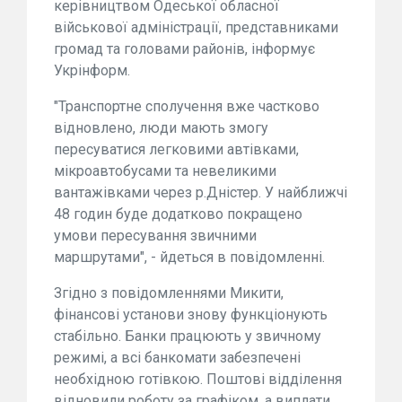
керівництвом Одеської обласної
військової адміністрації, представниками
громад та головами районів, інформує
Укрінформ.
"Транспортне сполучення вже частково
відновлено, люди мають змогу
пересуватися легковими автівками,
мікроавтобусами та невеликими
вантажівками через р.Дністер. У найближчі
48 годин буде додатково покращено
умови пересування звичними
маршрутами", - йдеться в повідомленні.
Згідно з повідомленнями Микити,
фінансові установи знову функціонують
стабільно. Банки працюють у звичному
режимі, а всі банкомати забезпечені
необхідною готівкою. Поштові відділення
відновили роботу за графіком, а виплати