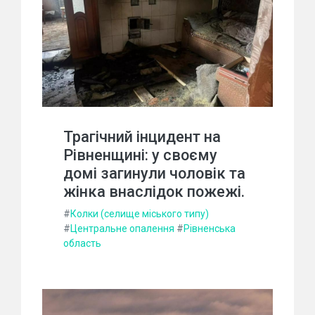
Трагічний інцидент на
Рівненщині: у своєму
домі загинули чоловік та
жінка внаслідок пожежі.
#
Колки (селище міського типу)
#
Центральне опалення
#
Рівненська
область