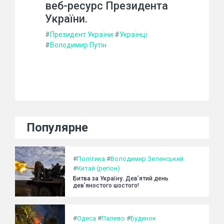
веб-ресурс Президента
України.
#
Президент України
#
Українці
#
Володимир Путін
Популярне
#
Політика
#
Володимир Зеленський
#
Китай (регіон)
Битва за Україну. Дев’ятий день
дев’яностого шостого!
#
Одеса
#
Паливо
#
Будинок