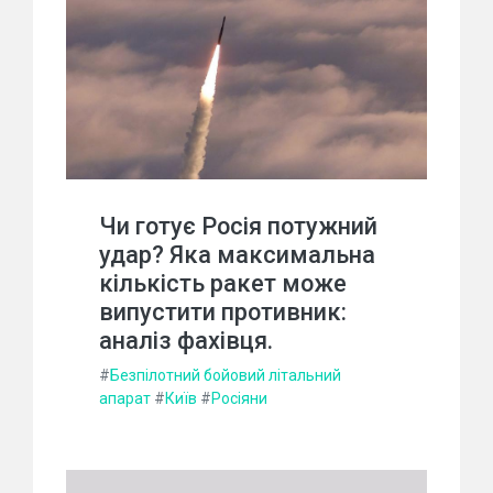
Чи готує Росія потужний
удар? Яка максимальна
кількість ракет може
випустити противник:
аналіз фахівця.
#
Безпілотний бойовий літальний
апарат
#
Київ
#
Росіяни