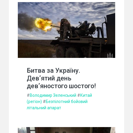
Битва за Україну.
Дев’ятий день
дев’яностого шостого!
#
Володимир Зеленський
#
Китай
(регіон)
#
Безпілотний бойовий
літальний апарат