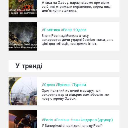
Атака на Одесу: наразі відомо про вісім
осіб, які отримали поранення, серед них і
дев'ятирічна дитина.
#
Політика
#
Росія
#
Одеса
Вночі Росія здійснила атаку,
використовуючи ударні безпілотники, а не
цілі для імітації, повідомив Ігнат.
У тренді
#
Одеса
#
Вулиця
#
Туризм
Оригінальний котячий маршрут: ця
секретна карта відкриє вам абсолютно
нову сторону Одеси.
#
Росія
#
Росіяни
#
Іван Федоров (друкар)
У Запоріжжі внаслідок нападу Росії