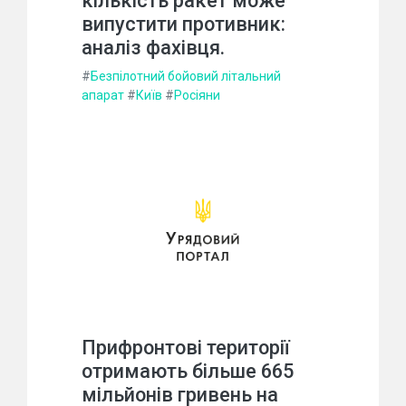
кількість ракет може
випустити противник:
аналіз фахівця.
#
Безпілотний бойовий літальний
апарат
#
Київ
#
Росіяни
Прифронтові території
отримають більше 665
мільйонів гривень на