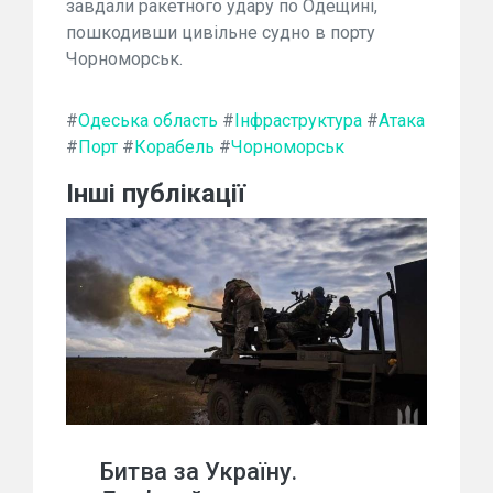
завдали ракетного удару по Одещині,
пошкодивши цивільне судно в порту
Чорноморськ.
#
Одеська область
#
Інфраструктура
#
Атака
#
Порт
#
Корабель
#
Чорноморськ
Інші публікації
Битва за Україну.