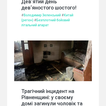
Дев’ятий день
дев’яностого шостого!
#
Володимир Зеленський
#
Китай
(регіон)
#
Безпілотний бойовий
літальний апарат
Трагічний інцидент на
Рівненщині: у своєму
домі загинули чоловік та