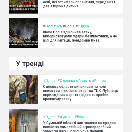
осіб, які отримали поранення, серед них і
дев'ятирічна дитина.
#
Політика
#
Росія
#
Одеса
Вночі Росія здійснила атаку,
використовуючи ударні безпілотники, а не
цілі для імітації, повідомив Ігнат.
У тренді
#
Одеса
#
Одеська область
#
Бізнес
Одеська область виявилася на чолі
списку за кількістю скарг на ТЦК: Лубінець
оприлюднив жорстке відео та зробив
вражаючу заяву.
#
Одеса
#
Аукціон
#
Бізнес
У Сумській області виставлено на продаж
повністю самостійний агропереробний
завод за ціну 1,2 мільйона доларів.