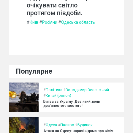
очікувати світло
протягом півдоби.
#
Київ
#
Росіяни
#
Одеська область
Популярне
#
Політика
#
Володимир Зеленський
#
Китай (регіон)
Битва за Україну. Дев’ятий день
дев’яностого шостого!
#
Одеса
#
Паливо
#
Будинок
Атака на Одесу: наразі відомо про вісім