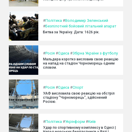
#
Політика
#
Володимир Зеленський
#
Безпілотний бойовий літальний апарат
Битва за Україну. Дата: 1626 рік.
#
Росія
#
Одеса
#
Збірна України з футболу
Мальдера коротко висловив свою реакцію
на напад на стадіон Чорноморець одним
словом.
#
Росія
#
Одеса
#
Спорт
УАФ висловила свою реакцію на обстріл
стадіону "Чорноморець", здійснений
Росією.
#
Політика
#
Укрінформ
#
Київ
Удар по спортивному комплексу в Одесі |
Напад морських безпілотників у Ялті |