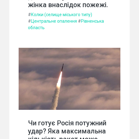
жінка внаслідок пожежі.
#
Колки (селище міського типу)
#
Центральне опалення
#
Рівненська
область
Чи готує Росія потужний
удар? Яка максимальна