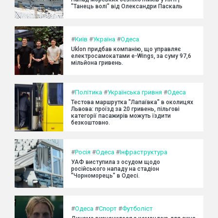
"Танець волі" від Олександри Паскаль
#
Київ
#
Україна
#
Одеса
Uklon придбав компанію, що управляє
електросамокатами e-Wings, за суму 97,6
мільйона гривень.
#
Політика
#
Українська гривня
#
Одеса
Тестова маршрутка "Лапаївка" в околицях
Львова: проїзд за 20 гривень, пільгові
категорії пасажирів можуть їздити
безкоштовно.
#
Росія
#
Одеса
#
Інфраструктура
УАФ виступила з осудом щодо
російського нападу на стадіон
"Чорноморець" в Одесі.
#
Одеса
#
Спорт
#
Футболіст