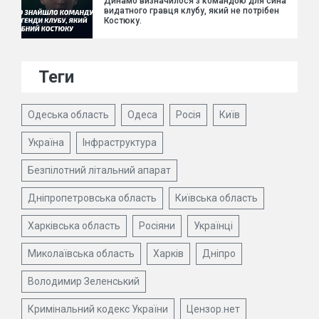
Динамо визначилося з командою для сина
видатного гравця клубу, який не потрібен
Костюку.
Теги
Одеська область
Одеса
Росія
Київ
Україна
Інфраструктура
Безпілотний літальний апарат
Дніпропетровська область
Київська область
Харківська область
Росіяни
Українці
Миколаївська область
Харків
Дніпро
Володимир Зеленський
Кримінальний кодекс України
Цензор.нет