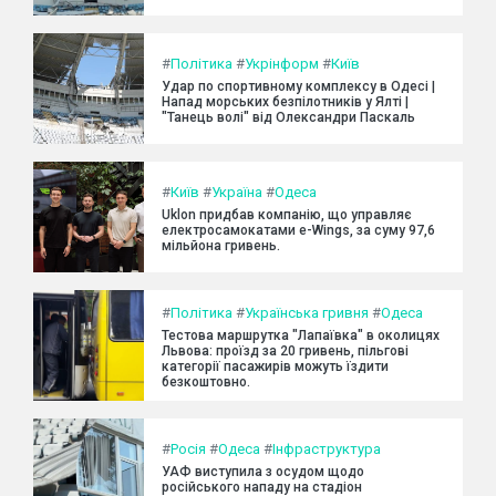
#
Політика
#
Укрінформ
#
Київ
Удар по спортивному комплексу в Одесі |
Напад морських безпілотників у Ялті |
"Танець волі" від Олександри Паскаль
#
Київ
#
Україна
#
Одеса
Uklon придбав компанію, що управляє
електросамокатами e-Wings, за суму 97,6
мільйона гривень.
#
Політика
#
Українська гривня
#
Одеса
Тестова маршрутка "Лапаївка" в околицях
Львова: проїзд за 20 гривень, пільгові
категорії пасажирів можуть їздити
безкоштовно.
#
Росія
#
Одеса
#
Інфраструктура
УАФ виступила з осудом щодо
російського нападу на стадіон