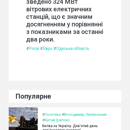
зведено 324 МВт
вітрових електричних
станцій, що є значним
досягненням у порівнянні
з показниками за останні
два роки.
#
Росія
#
Євро
#
Одеська область
Популярне
#
Політика
#
Володимир Зеленський
#
Китай (регіон)
Битва за Україну. Дев’ятий день