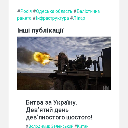
#
Росія
#
Одеська область
#
Балістична
ракета
#
Інфраструктура
#
Лікар
Інші публікації
Битва за Україну.
Дев’ятий день
дев’яностого шостого!
#
Володимир Зеленський
#
Китай