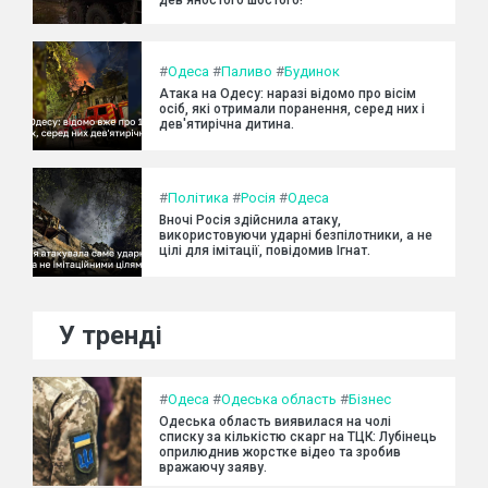
дев’яностого шостого!
#
Одеса
#
Паливо
#
Будинок
Атака на Одесу: наразі відомо про вісім
осіб, які отримали поранення, серед них і
дев'ятирічна дитина.
#
Політика
#
Росія
#
Одеса
Вночі Росія здійснила атаку,
використовуючи ударні безпілотники, а не
цілі для імітації, повідомив Ігнат.
У тренді
#
Одеса
#
Одеська область
#
Бізнес
Одеська область виявилася на чолі
списку за кількістю скарг на ТЦК: Лубінець
оприлюднив жорстке відео та зробив
вражаючу заяву.