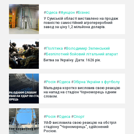
#
Одеса
#
Аукціон
#
Бізнес
У Сумській області виставлено на продаж
повністю самостійний агропереробний
завод за ціну 1,2 мільйона доларів.
#
Політика
#
Володимир Зеленський
#
Безпілотний бойовий літальний апарат
Битва за Україну. Дата: 1626 рік.
#
Росія
#
Одеса
#
Збірна України з футболу
Мальдера коротко висловив свою реакцію
на напад на стадіон Чорноморець одним
словом.
#
Росія
#
Одеса
#
Спорт
УАФ висловила свою реакцію на обстріл
стадіону "Чорноморець", здійснений
Росією.