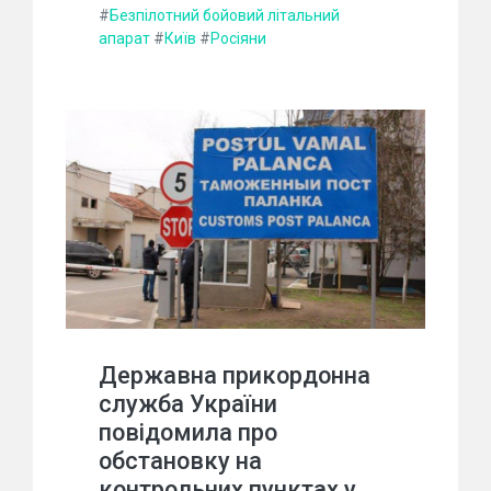
#
Безпілотний бойовий літальний
апарат
#
Київ
#
Росіяни
Державна прикордонна
служба України
повідомила про
обстановку на
контрольних пунктах у