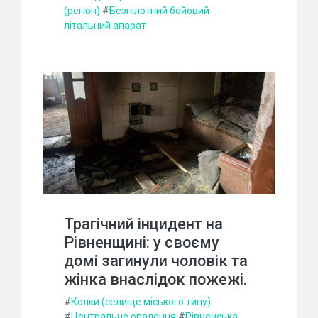
(регіон)
#
Безпілотний бойовий
літальний апарат
Трагічний інцидент на
Рівненщині: у своєму
домі загинули чоловік та
жінка внаслідок пожежі.
#
Колки (селище міського типу)
#
Центральне опалення
#
Рівненська