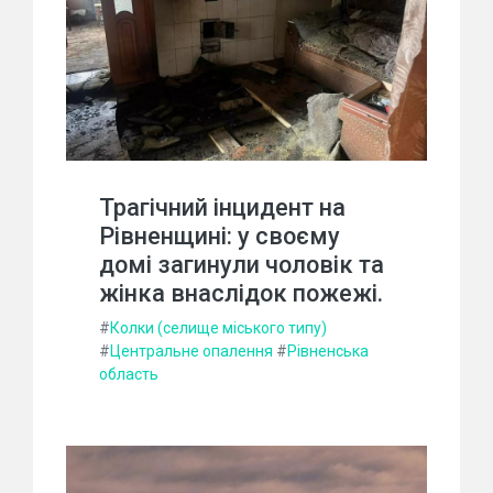
Трагічний інцидент на
Рівненщині: у своєму
домі загинули чоловік та
жінка внаслідок пожежі.
#
Колки (селище міського типу)
#
Центральне опалення
#
Рівненська
область