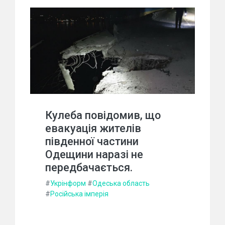
Кулеба повідомив, що
евакуація жителів
південної частини
Одещини наразі не
передбачається.
#
Укрінформ
#
Одеська область
#
Російська імперія