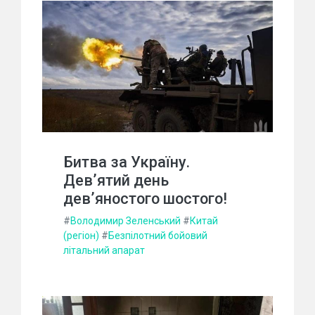
Битва за Україну.
Дев’ятий день
дев’яностого шостого!
#
Володимир Зеленський
#
Китай
(регіон)
#
Безпілотний бойовий
літальний апарат