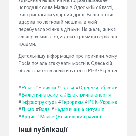
здійснили напад на місто, розташоване
неподалік села Маяки в Одеській області,
використавши ударний дрон. Безпілотник
вдарив по легковій машині, в якій
перебувала жінка з дітьми. На жаль, жінка
загинула миттєво, а діти отримали серйозні
травми.
Детальнішу інформацію про причини, чому
Росія почала атакувати мости в Одеській
області, можна знайти в статті РБК-Україна.
#
Росія
#
Росіяни
#
Одеса
#
Одеська область
#
Балістична ракета
#
Електрична енергія
#
Інфраструктура
#
Тероризм
#
РБК-Україна
#
Лікар
#
Вода
#
Надзвичайна ситуація
#
Арциз
#
Маяки (Біляївський район)
Інші публікації