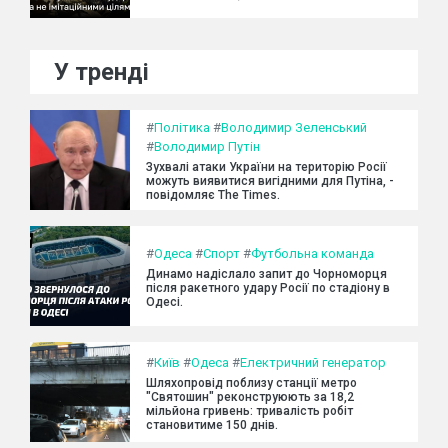
У тренді
#
Політика
#
Володимир Зеленський
#
Володимир Путін
Зухвалі атаки України на територію Росії
можуть виявитися вигідними для Путіна, -
повідомляє The Times.
#
Одеса
#
Спорт
#
Футбольна команда
Динамо надіслало запит до Чорноморця
після ракетного удару Росії по стадіону в
Одесі.
#
Київ
#
Одеса
#
Електричний генератор
Шляхопровід поблизу станції метро
"Святошин" реконструюють за 18,2
мільйона гривень: тривалість робіт
становитиме 150 днів.