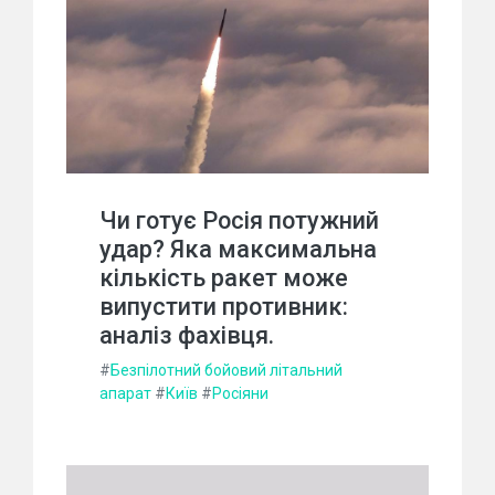
Чи готує Росія потужний
удар? Яка максимальна
кількість ракет може
випустити противник:
аналіз фахівця.
#
Безпілотний бойовий літальний
апарат
#
Київ
#
Росіяни