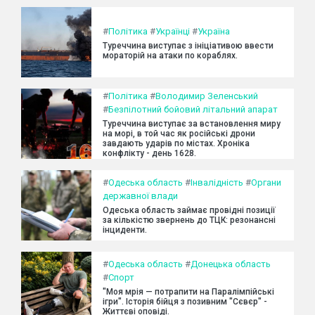
#
Політика
#
Українці
#
Україна
Туреччина виступає з ініціативою ввести
мораторій на атаки по кораблях.
#
Політика
#
Володимир Зеленський
#
Безпілотний бойовий літальний апарат
Туреччина виступає за встановлення миру
на морі, в той час як російські дрони
завдають ударів по містах. Хроніка
конфлікту - день 1628.
#
Одеська область
#
Інвалідність
#
Органи
державної влади
Одеська область займає провідні позиції
за кількістю звернень до ТЦК: резонансні
інциденти.
#
Одеська область
#
Донецька область
#
Спорт
"Моя мрія — потрапити на Паралімпійські
ігри". Історія бійця з позивним "Сєвєр" -
Життєві оповіді.