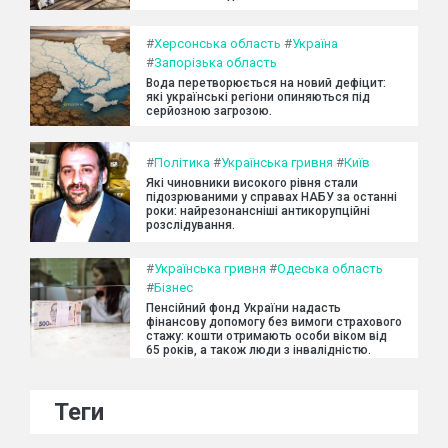
#
Херсонська область
#
Україна
#
Запорізька область
Вода перетворюється на новий дефіцит:
які українські регіони опиняються під
серйозною загрозою.
#
Політика
#
Українська гривня
#
Київ
Які чиновники високого рівня стали
підозрюваними у справах НАБУ за останні
роки: найрезонансніші антикорупційні
розслідування.
#
Українська гривня
#
Одеська область
#
Бізнес
Пенсійний фонд України надасть
фінансову допомогу без вимоги страхового
стажу: кошти отримають особи віком від
65 років, а також люди з інвалідністю.
Теги