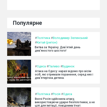
Популярне
#
Політика
#
Володимир Зеленський
#
Китай (регіон)
Битва за Україну. Дев’ятий день
дев’яностого шостого!
#
Одеса
#
Паливо
#
Будинок
Атака на Одесу: наразі відомо про вісім
осіб, які отримали поранення, серед них і
дев'ятирічна дитина.
#
Політика
#
Росія
#
Одеса
Вночі Росія здійснила атаку,
використовуючи ударні безпілотники, а не
цілі для імітації, повідомив Ігнат.