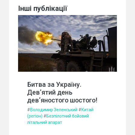
Інші публікації
Битва за Україну.
Дев’ятий день
дев’яностого шостого!
#
Володимир Зеленський
#
Китай
(регіон)
#
Безпілотний бойовий
літальний апарат