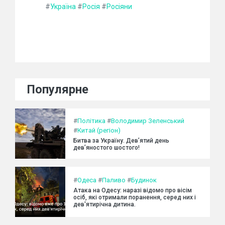
#
Україна
#
Росія
#
Росіяни
Популярне
#
Політика
#
Володимир Зеленський
#
Китай (регіон)
Битва за Україну. Дев’ятий день
дев’яностого шостого!
#
Одеса
#
Паливо
#
Будинок
Атака на Одесу: наразі відомо про вісім
осіб, які отримали поранення, серед них і
дев'ятирічна дитина.