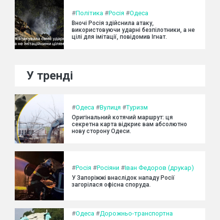
#
Політика
#
Росія
#
Одеса
Вночі Росія здійснила атаку,
використовуючи ударні безпілотники, а не
цілі для імітації, повідомив Ігнат.
У тренді
#
Одеса
#
Вулиця
#
Туризм
Оригінальний котячий маршрут: ця
секретна карта відкриє вам абсолютно
нову сторону Одеси.
#
Росія
#
Росіяни
#
Іван Федоров (друкар)
У Запоріжжі внаслідок нападу Росії
загорілася офісна споруда.
#
Одеса
#
Дорожньо-транспортна