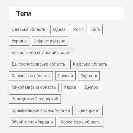
Теги
Одеська область
Одеса
Росія
Київ
Україна
Інфраструктура
Безпілотний літальний апарат
Дніпропетровська область
Київська область
Харківська область
Росіяни
Українці
Миколаївська область
Харків
Дніпро
Володимир Зеленський
Кримінальний кодекс України
Цензор.нет
Збройні сили України
Херсонська область