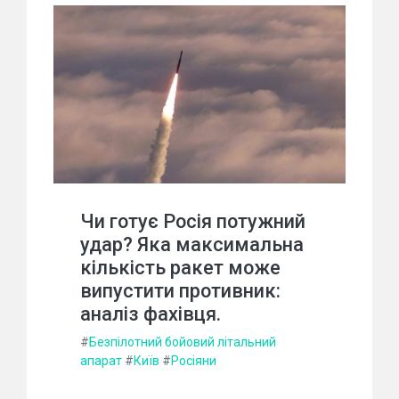
Чи готує Росія потужний
удар? Яка максимальна
кількість ракет може
випустити противник:
аналіз фахівця.
#
Безпілотний бойовий літальний
апарат
#
Київ
#
Росіяни