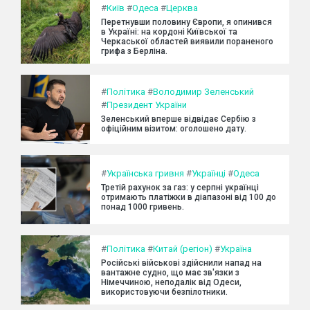
#
Київ
#
Одеса
#
Церква
Перетнувши половину Європи, я опинився
в Україні: на кордоні Київської та
Черкаської областей виявили пораненого
грифа з Берліна.
#
Політика
#
Володимир Зеленський
#
Президент України
Зеленський вперше відвідає Сербію з
офіційним візитом: оголошено дату.
#
Українська гривня
#
Українці
#
Одеса
Третій рахунок за газ: у серпні українці
отримають платіжки в діапазоні від 100 до
понад 1000 гривень.
#
Політика
#
Китай (регіон)
#
Україна
Російські військові здійснили напад на
вантажне судно, що має зв'язки з
Німеччиною, неподалік від Одеси,
використовуючи безпілотники.