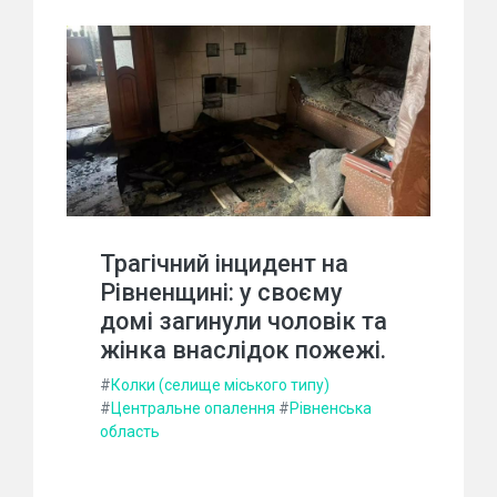
Трагічний інцидент на
Рівненщині: у своєму
домі загинули чоловік та
жінка внаслідок пожежі.
#
Колки (селище міського типу)
#
Центральне опалення
#
Рівненська
область