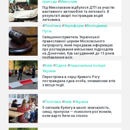
пригода
#
Миколаїв
Під Миколаєвом відбулося ДТП за участю
вантажного автомобіля та легкового. В
результаті аварії постраждав водій
легковика.
#
Політика
#
Укрінформ
#
Володимир
Путін
Священнослужитель Української
православної церкви Московського
патріархату, який передавав інформацію
про розташування військових підрозділів
на Донеччині, був засуджений до 15 років
позбавлення волі.
#
Київ
#
Одеса
#
Національна поліція
України
Перестрілка в серці Кривого Рогу:
постраждала одна особа, зловмисник втік
з місця події.
#
Політика
#
Київ
#
Україна
5 сигналів булінгу в школі: мовчазність,
синці, пропуски — психологи роз’яснили,
коли варто бити на сполох.