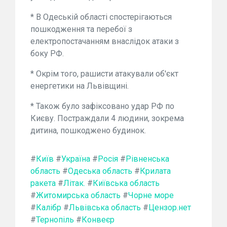
* В Одеській області спостерігаються
пошкодження та перебої з
електропостачанням внаслідок атаки з
боку РФ.
* Окрім того, рашисти атакували об'єкт
енергетики на Львівщині.
* Також було зафіксовано удар РФ по
Києву. Постраждали 4 людини, зокрема
дитина, пошкоджено будинок.
#
Київ
#
Україна
#
Росія
#
Рівненська
область
#
Одеська область
#
Крилата
ракета
#
Літак.
#
Київська область
#
Житомирська область
#
Чорне море
#
Калібр
#
Львівська область
#
Цензор.нет
#
Тернопіль
#
Конвеєр