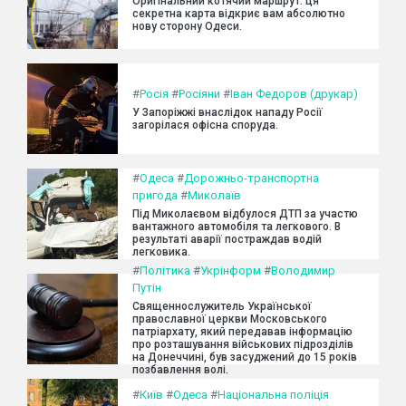
Оригінальний котячий маршрут: ця
секретна карта відкриє вам абсолютно
нову сторону Одеси.
#
Росія
#
Росіяни
#
Іван Федоров (друкар)
У Запоріжжі внаслідок нападу Росії
загорілася офісна споруда.
#
Одеса
#
Дорожньо-транспортна
пригода
#
Миколаїв
Під Миколаєвом відбулося ДТП за участю
вантажного автомобіля та легкового. В
результаті аварії постраждав водій
легковика.
#
Політика
#
Укрінформ
#
Володимир
Путін
Священнослужитель Української
православної церкви Московського
патріархату, який передавав інформацію
про розташування військових підрозділів
на Донеччині, був засуджений до 15 років
позбавлення волі.
#
Київ
#
Одеса
#
Національна поліція