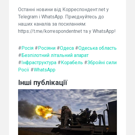
Останні новини від Корреспондент.net у
Telegram і WhatsApp. Приєднуйтесь до
наших каналів за посиланням:
https://t.me/korrespondentnet та у WhatsApp!
#
Росія
#
Росіяни
#
Одеса
#
Одеська область
#
Безпілотний літальний апарат
#
Інфраструктура
#
Корабель
#
Збройні сили
Росії
#
WhatsApp
Інші публікації