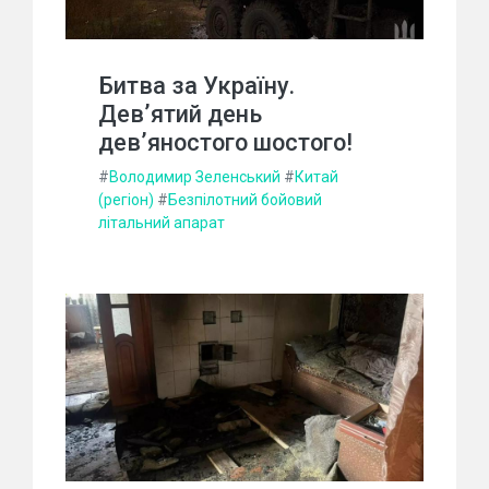
Битва за Україну.
Дев’ятий день
дев’яностого шостого!
#
Володимир Зеленський
#
Китай
(регіон)
#
Безпілотний бойовий
літальний апарат