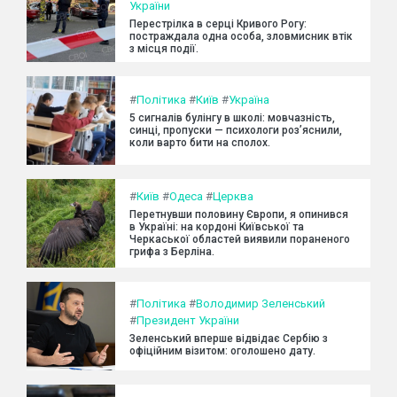
України
Перестрілка в серці Кривого Рогу:
постраждала одна особа, зловмисник втік
з місця події.
#
Політика
#
Київ
#
Україна
5 сигналів булінгу в школі: мовчазність,
синці, пропуски — психологи роз’яснили,
коли варто бити на сполох.
#
Київ
#
Одеса
#
Церква
Перетнувши половину Європи, я опинився
в Україні: на кордоні Київської та
Черкаської областей виявили пораненого
грифа з Берліна.
#
Політика
#
Володимир Зеленський
#
Президент України
Зеленський вперше відвідає Сербію з
офіційним візитом: оголошено дату.