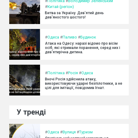
#
Політика
#
Володимир Зеленський
#
Китай (регіон)
Битва за Україну. Дев’ятий день
дев’яностого шостого!
#
Одеса
#
Паливо
#
Будинок
Атака на Одесу: наразі відомо про вісім
осіб, які отримали поранення, серед них і
дев'ятирічна дитина.
#
Політика
#
Росія
#
Одеса
Вночі Росія здійснила атаку,
використовуючи ударні безпілотники, а не
цілі для імітації, повідомив Ігнат.
У тренді
#
Одеса
#
Вулиця
#
Туризм