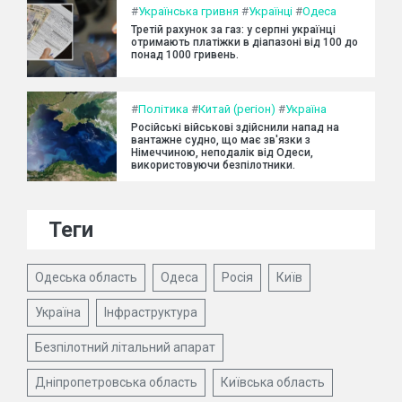
#
Українська гривня
#
Українці
#
Одеса
Третій рахунок за газ: у серпні українці
отримають платіжки в діапазоні від 100 до
понад 1000 гривень.
#
Політика
#
Китай (регіон)
#
Україна
Російські військові здійснили напад на
вантажне судно, що має зв'язки з
Німеччиною, неподалік від Одеси,
використовуючи безпілотники.
Теги
Одеська область
Одеса
Росія
Київ
Україна
Інфраструктура
Безпілотний літальний апарат
Дніпропетровська область
Київська область