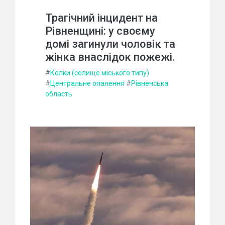
Трагічний інцидент на
Рівненщині: у своєму
домі загинули чоловік та
жінка внаслідок пожежі.
#
Колки (селище міського типу)
#
Центральне опалення
#
Рівненська
область