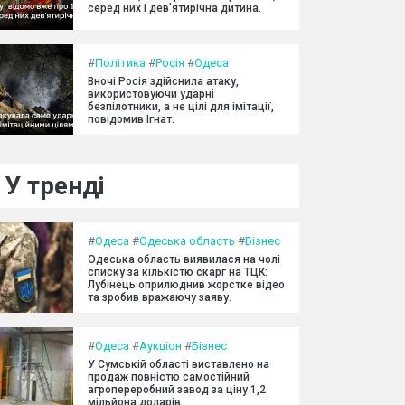
серед них і дев'ятирічна дитина.
#
Політика
#
Росія
#
Одеса
Вночі Росія здійснила атаку,
використовуючи ударні
безпілотники, а не цілі для імітації,
повідомив Ігнат.
У тренді
#
Одеса
#
Одеська область
#
Бізнес
Одеська область виявилася на чолі
списку за кількістю скарг на ТЦК:
Лубінець оприлюднив жорстке відео
та зробив вражаючу заяву.
#
Одеса
#
Аукціон
#
Бізнес
У Сумській області виставлено на
продаж повністю самостійний
агропереробний завод за ціну 1,2
мільйона доларів.