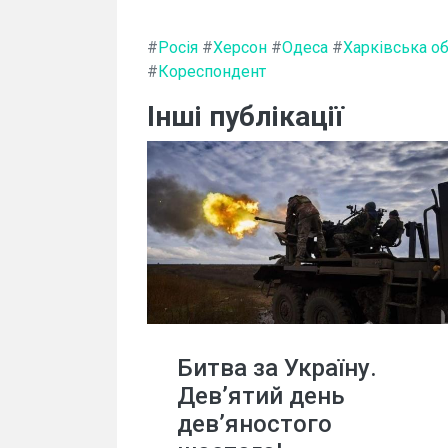
#
Росія
#
Херсон
#
Одеса
#
Харківська о
#
Кореспондент
Інші публікації
Битва за Україну.
Дев’ятий день
дев’яностого