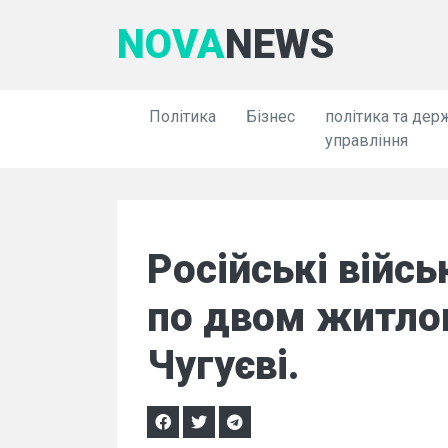
NOVA
NEWS
Політика
Бізнес
політика та дер
управління
Російські війс
по двом житло
Чугуєві.