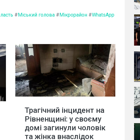
бласть
#
Міський голова
#
Мікрорайон
#
WhatsApp
Трагічний інцидент на
Рівненщині: у своєму
домі загинули чоловік
та жінка внаслідок