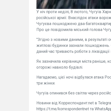
У ніч проти неділі, 8 лютого, Чугуїв Ха
російської армії. Внаслідок атаки вор
Чугуєва пошкоджено два багатоквартир
Про це повідомила міський голова Чугу
"Згідно з новими даними, в результаті 
житлові будинки зазнали пошкоджень. 
даний час тривають роботи з ліквідації 
Як зазначила керівниця міста раніше, 
огорожі навколо будівлі.
Нагадаємо, цієї ночі відбулася атака Ро
три жінки.
Чугуїв опинився без світла через російс
Новини від Корреспондент.net в Telegra
https://t.me/korrespondentnet та WhatsAp