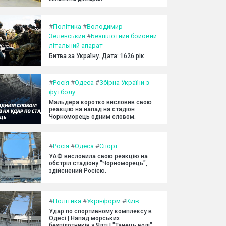
#
Політика
#
Володимир
Зеленський
#
Безпілотний бойовий
літальний апарат
Битва за Україну. Дата: 1626 рік.
#
Росія
#
Одеса
#
Збірна України з
футболу
Мальдера коротко висловив свою
реакцію на напад на стадіон
Чорноморець одним словом.
#
Росія
#
Одеса
#
Спорт
УАФ висловила свою реакцію на
обстріл стадіону "Чорноморець",
здійснений Росією.
#
Політика
#
Укрінформ
#
Київ
Удар по спортивному комплексу в
Одесі | Напад морських
безпілотників у Ялті | "Танець волі"