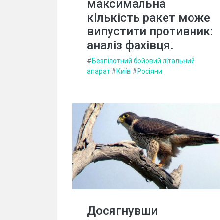
максимальна
кількість ракет може
випустити противник:
аналіз фахівця.
#
Безпілотний бойовий літальний
апарат
#
Київ
#
Росіяни
Досягнувши