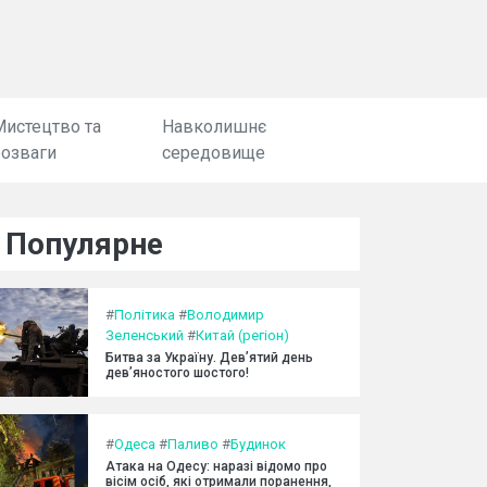
Мистецтво та
Навколишнє
розваги
середовище
Популярне
#
Політика
#
Володимир
Зеленський
#
Китай (регіон)
Битва за Україну. Дев’ятий день
дев’яностого шостого!
#
Одеса
#
Паливо
#
Будинок
Атака на Одесу: наразі відомо про
вісім осіб, які отримали поранення,