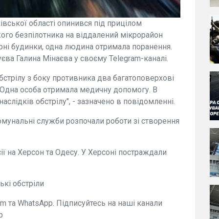
рківської області опинився під прицілом
ожого безпілотника на віддалений мікрорайон
ні будинки, одна людина отримала поранення.
єва Галина Мінаєва у своєму Telegram-каналі.
обстрілу з боку противника два багатоповерхові
Одна особа отримала медичну допомогу. В
наслідків обстрілу", - зазначено в повідомленні.
комунальні служби розпочали роботи зі створення
сії на Херсон та Одесу. У Херсоні постраждали
ькі обстріли
m та WhatsApp. Підписуйтесь на наші канали
p