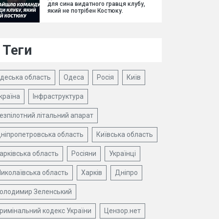
для сина видатного гравця клубу,
який не потрібен Костюку.
Теги
деська область
Одеса
Росія
Київ
країна
Інфраструктура
езпілотний літальний апарат
ніпропетровська область
Київська область
арківська область
Росіяни
Українці
иколаївська область
Харків
Дніпро
олодимир Зеленський
римінальний кодекс України
Цензор.нет