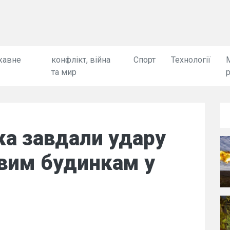
жавне
конфлікт, війна
Спорт
Технології
та мир
ька завдали удару
вим будинкам у