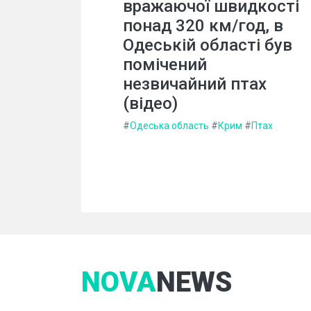
вражаючої швидкості
понад 320 км/год, в
Одеській області був
помічений
незвичайний птах
(відео)
#
Одеська область
#
Крим
#
Птах
NOVA
NEWS