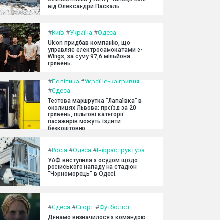
від Олександри Паскаль
#
Київ
#
Україна
#
Одеса
Uklon придбав компанію, що
управляє електросамокатами e-
Wings, за суму 97,6 мільйона
гривень.
#
Політика
#
Українська гривня
#
Одеса
Тестова маршрутка "Лапаївка" в
околицях Львова: проїзд за 20
гривень, пільгові категорії
пасажирів можуть їздити
безкоштовно.
#
Росія
#
Одеса
#
Інфраструктура
УАФ виступила з осудом щодо
російського нападу на стадіон
"Чорноморець" в Одесі.
#
Одеса
#
Спорт
#
Футболіст
Динамо визначилося з командою