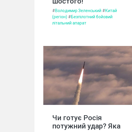
шостого!
#
Володимир Зеленський
#
Китай
(регіон)
#
Безпілотний бойовий
літальний апарат
Чи готує Росія
потужний удар? Яка