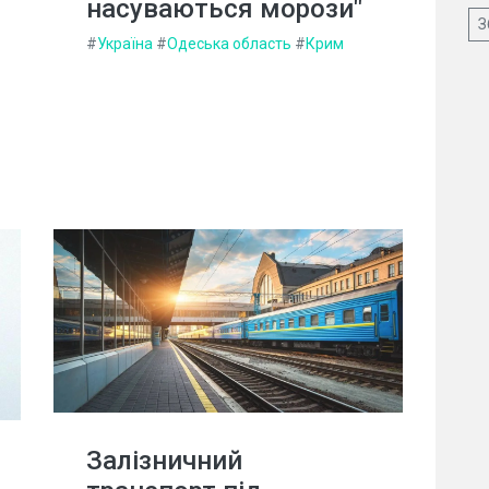
насуваються морози"
З
#
Україна
#
Одеська область
#
Крим
Залізничний