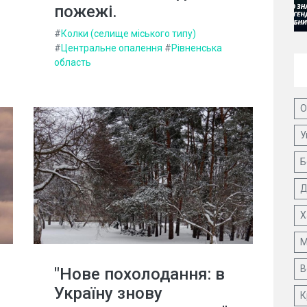
пожежі.
#
Колки (селище міського типу)
#
Центральне опалення
#
Рівненська
область
О
У
Б
Д
Х
М
В
"Нове похолодання: в
Україну знову
К