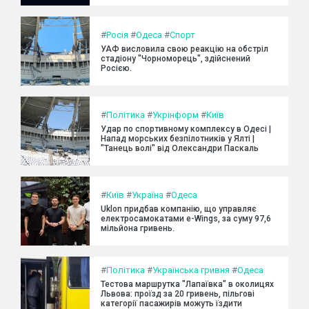
#
Росія
#
Одеса
#
Спорт
УАФ висловила свою реакцію на обстріл
стадіону "Чорноморець", здійснений
Росією.
#
Політика
#
Укрінформ
#
Київ
Удар по спортивному комплексу в Одесі |
Напад морських безпілотників у Ялті |
"Танець волі" від Олександри Паскаль
#
Київ
#
Україна
#
Одеса
Uklon придбав компанію, що управляє
електросамокатами e-Wings, за суму 97,6
мільйона гривень.
#
Політика
#
Українська гривня
#
Одеса
Тестова маршрутка "Лапаївка" в околицях
Львова: проїзд за 20 гривень, пільгові
категорії пасажирів можуть їздити