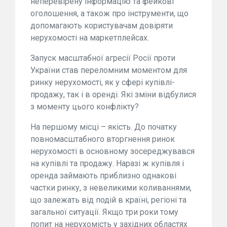
неперевірену інформацію та фейкові
оголошення, а також про інструменти, що
допомагають користувачам довіряти
нерухомості на маркетплейсах.
Запуск масштабної агресії Росії проти
України став переломним моментом для
ринку нерухомості, як у сфері купівлі-
продажу, так і в оренді. Які зміни відбулися
з моменту цього конфлікту?
На першому місці – якість. До початку
повномасштабного вторгнення ринок
нерухомості в основному зосереджувався
на купівлі та продажу. Наразі ж купівля і
оренда займають приблизно однакові
частки ринку, з невеликими коливаннями,
що залежать від подій в країні, регіоні та
загальної ситуації. Якщо три роки тому
попит на нерухомість у західних областях