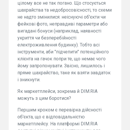
цілому все не так погано. Що стосується
шахрайства та недобросовісності, то схеми
не надто змінилися: неіснуючі об'єкти чи
фейкові фото, неправдиві параметри або
вигадані бонуси (наприклад, наявності
укриття чи безперебійності
електроживлення будинку). Тобто всі
інструменти, аби "підчепити" потенційного
клієнта на гачок попри те, що немає чого
йому запропонувати. Звісно, лишилось і
пряме шахрайство, таке як взяти завдаток
і зникнути.
Як маркетплейси, зокрема й DIM.RIA
можуть з цим боротися?
Першим кроком є перевірка дійсності
об'єкта, що є відповідальністю
маркетплейсу. На платформі DIM.RIA