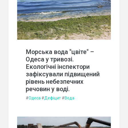
Морська вода "цвіте" –
Одеса у тривозі.
Екологічні інспектори
зафіксували підвищений
рівень небезпечних
речовин у воді.
#
Одеса
#
Дефіцит
#
Вода