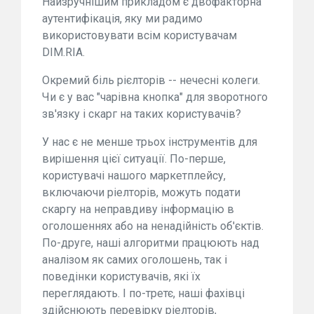
Найзручнішим прикладом є двофакторна
аутентифікація, яку ми радимо
використовувати всім користувачам
DIM.RIA.
Окремий біль рієлторів -- нечесні колеги.
Чи є у вас "чарівна кнопка" для зворотного
зв'язку і скарг на таких користувачів?
У нас є не менше трьох інструментів для
вирішення цієї ситуації. По-перше,
користувачі нашого маркетплейсу,
включаючи ріелторів, можуть подати
скаргу на неправдиву інформацію в
оголошеннях або на ненадійність об'єктів.
По-друге, наші алгоритми працюють над
аналізом як самих оголошень, так і
поведінки користувачів, які їх
переглядають. І по-третє, наші фахівці
здійснюють перевірку ріелторів,