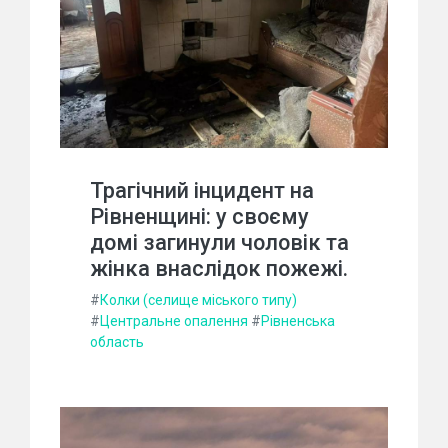
Трагічний інцидент на
Рівненщині: у своєму
домі загинули чоловік та
жінка внаслідок пожежі.
#
Колки (селище міського типу)
#
Центральне опалення
#
Рівненська
область