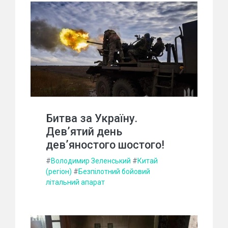
Битва за Україну.
Дев’ятий день
дев’яностого шостого!
#
Володимир Зеленський
#
Китай
(регіон)
#
Безпілотний бойовий
літальний апарат