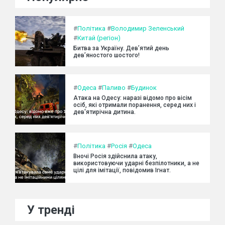
#
Політика
#
Володимир Зеленський
#
Китай (регіон)
Битва за Україну. Дев’ятий день
дев’яностого шостого!
#
Одеса
#
Паливо
#
Будинок
Атака на Одесу: наразі відомо про вісім
осіб, які отримали поранення, серед них і
дев'ятирічна дитина.
#
Політика
#
Росія
#
Одеса
Вночі Росія здійснила атаку,
використовуючи ударні безпілотники, а не
цілі для імітації, повідомив Ігнат.
У тренді