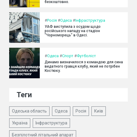
безкоштовно.
#
Росія
#
Одеса
#
Інфраструктура
УАФ виступила з осудом щодо
російського нападу на стадіон
"Чорноморець" в Одесі.
#
Одеса
#
Спорт
#
Футболіст
Динамо визначилося з командою для сина
видатного гравця клубу, який не потрібен
Костюку.
Теги
Одеська область
Одеса
Росія
Київ
Україна
Інфраструктура
Безпілотний літальний апарат