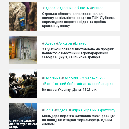
#
Одеса
#
Одеська область
#
Бізнес
Одеська область виявилася на чолі
списку за кількістю скарг на ТЦК: Лубінець
оприлюднив жорстке відео та зробив
вражаючу заяву.
#
Одеса
#
Аукціон
#
Бізнес
У Сумській області виставлено на продаж
повністю самостійний агропереробний
завод за ціну 1,2 мільйона доларів.
#
Політика
#
Володимир Зеленський
#
Безпілотний бойовий літальний апарат
Битва за Україну. Дата: 1626 рік.
#
Росія
#
Одеса
#
Збірна України з футболу
Мальдера коротко висловив свою реакцію
на напад на стадіон Чорноморець одним
словом.