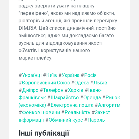
раджу звертати увагу на плашку
"перевірено", якою ми наділяємо об'єкти,
рієлторів й агенції, які пройшли перевірку
DIM.RIA. Цей список динамічний, постійно
змінюється, адже ми докладаємо багато
зусиль для відслідковування якості
об'єктів і користувачів нашого
маркетплейсу.
#
Українці
#
Київ
#
Україна
#
Росія
#
Європейський Союз
#
Одеса
#
Львів
#
Дніпро
#
Телефон
#
Харків
#
Івано-
Франківськ
#
Шахрайство
#
Оренда
#
Ринок
(економіка)
#
Електронна пошта
#
Алгоритм
#
Фейкові новини
#
Реальність
#
Захист
інформації
#
Обмінний курс
#
Пароль
Інші публікації