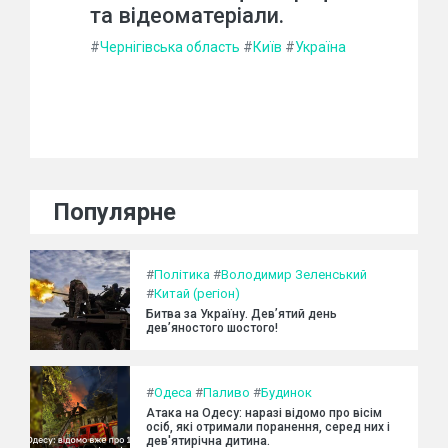
та відеоматеріали.
#
Чернігівська область
#
Київ
#
Україна
Популярне
#
Політика
#
Володимир Зеленський
#
Китай (регіон)
Битва за Україну. Дев’ятий день
дев’яностого шостого!
#
Одеса
#
Паливо
#
Будинок
Атака на Одесу: наразі відомо про вісім
осіб, які отримали поранення, серед них і
дев'ятирічна дитина.