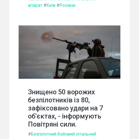
апарат
#
Київ
#
Росіяни
Знищено 50 ворожих
безпілотників із 80,
зафіксовано удари на 7
об'єктах, - інформують
Повітряні сили.
#
Безпілотний бойовий літальний