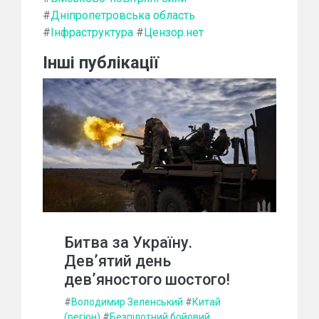
#
Дніпропетровська область
#
Інфраструктура
#
Цензор.нет
Інші публікації
Битва за Україну.
Дев’ятий день
дев’яностого шостого!
#
Володимир Зеленський
#
Китай
(регіон)
#
Безпілотний бойовий