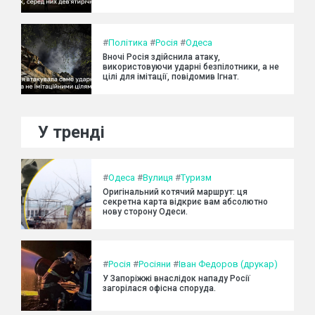
#
Політика
#
Росія
#
Одеса
Вночі Росія здійснила атаку,
використовуючи ударні безпілотники, а не
цілі для імітації, повідомив Ігнат.
У тренді
#
Одеса
#
Вулиця
#
Туризм
Оригінальний котячий маршрут: ця
секретна карта відкриє вам абсолютно
нову сторону Одеси.
#
Росія
#
Росіяни
#
Іван Федоров (друкар)
У Запоріжжі внаслідок нападу Росії
загорілася офісна споруда.