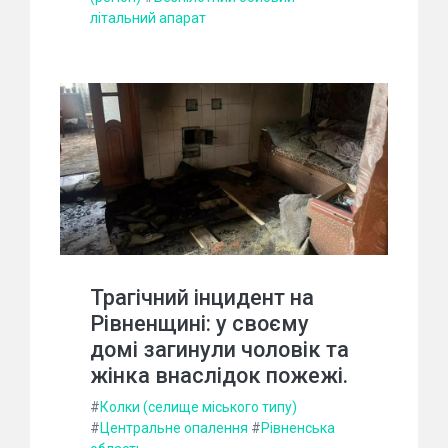
літальний апарат
Трагічний інцидент на
Рівненщині: у своєму
домі загинули чоловік та
жінка внаслідок пожежі.
#
Колки (селище міського типу)
#
Центральне опалення
#
Рівненська