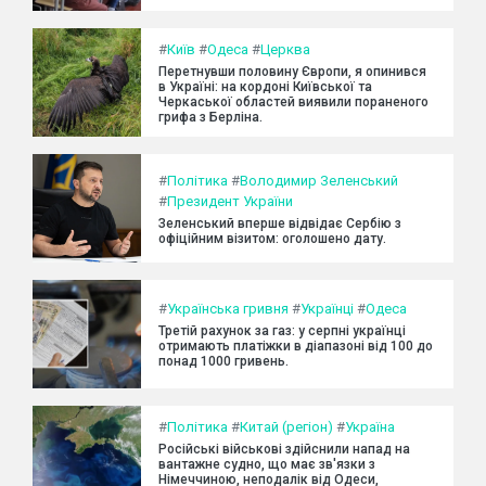
#
Київ
#
Одеса
#
Церква
Перетнувши половину Європи, я опинився
в Україні: на кордоні Київської та
Черкаської областей виявили пораненого
грифа з Берліна.
#
Політика
#
Володимир Зеленський
#
Президент України
Зеленський вперше відвідає Сербію з
офіційним візитом: оголошено дату.
#
Українська гривня
#
Українці
#
Одеса
Третій рахунок за газ: у серпні українці
отримають платіжки в діапазоні від 100 до
понад 1000 гривень.
#
Політика
#
Китай (регіон)
#
Україна
Російські військові здійснили напад на
вантажне судно, що має зв'язки з
Німеччиною, неподалік від Одеси,