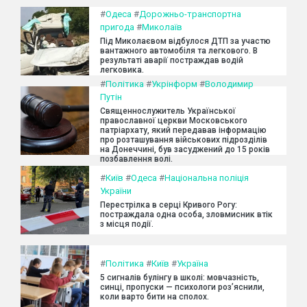
#
Одеса
#
Дорожньо-транспортна
пригода
#
Миколаїв
Під Миколаєвом відбулося ДТП за участю
вантажного автомобіля та легкового. В
результаті аварії постраждав водій
легковика.
#
Політика
#
Укрінформ
#
Володимир
Путін
Священнослужитель Української
православної церкви Московського
патріархату, який передавав інформацію
про розташування військових підрозділів
на Донеччині, був засуджений до 15 років
позбавлення волі.
#
Київ
#
Одеса
#
Національна поліція
України
Перестрілка в серці Кривого Рогу:
постраждала одна особа, зловмисник втік
з місця події.
#
Політика
#
Київ
#
Україна
5 сигналів булінгу в школі: мовчазність,
синці, пропуски — психологи роз’яснили,
коли варто бити на сполох.