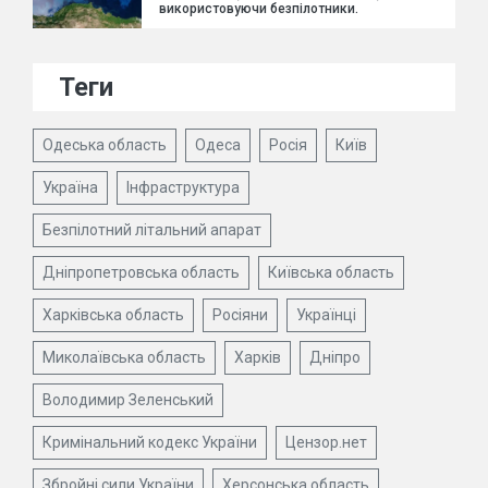
використовуючи безпілотники.
Теги
Одеська область
Одеса
Росія
Київ
Україна
Інфраструктура
Безпілотний літальний апарат
Дніпропетровська область
Київська область
Харківська область
Росіяни
Українці
Миколаївська область
Харків
Дніпро
Володимир Зеленський
Кримінальний кодекс України
Цензор.нет
Збройні сили України
Херсонська область