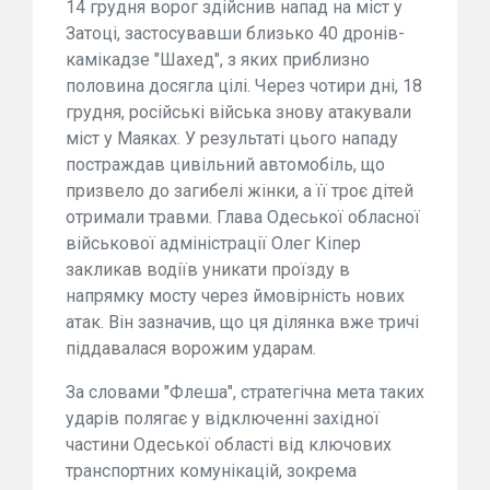
14 грудня ворог здійснив напад на міст у
Затоці, застосувавши близько 40 дронів-
камікадзе "Шахед", з яких приблизно
половина досягла цілі. Через чотири дні, 18
грудня, російські війська знову атакували
міст у Маяках. У результаті цього нападу
постраждав цивільний автомобіль, що
призвело до загибелі жінки, а її троє дітей
отримали травми. Глава Одеської обласної
військової адміністрації Олег Кіпер
закликав водіїв уникати проїзду в
напрямку мосту через ймовірність нових
атак. Він зазначив, що ця ділянка вже тричі
піддавалася ворожим ударам.
За словами "Флеша", стратегічна мета таких
ударів полягає у відключенні західної
частини Одеської області від ключових
транспортних комунікацій, зокрема