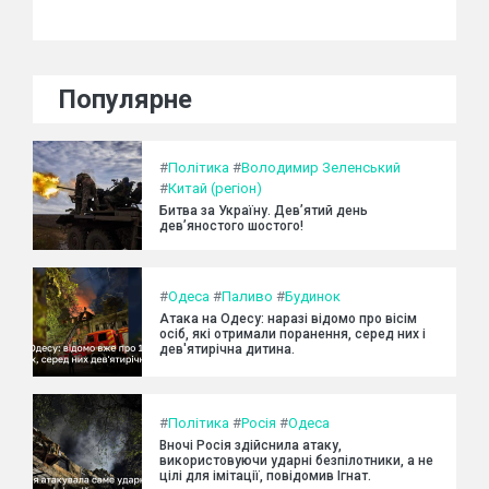
Популярне
#
Політика
#
Володимир Зеленський
#
Китай (регіон)
Битва за Україну. Дев’ятий день
дев’яностого шостого!
#
Одеса
#
Паливо
#
Будинок
Атака на Одесу: наразі відомо про вісім
осіб, які отримали поранення, серед них і
дев'ятирічна дитина.
#
Політика
#
Росія
#
Одеса
Вночі Росія здійснила атаку,
використовуючи ударні безпілотники, а не
цілі для імітації, повідомив Ігнат.