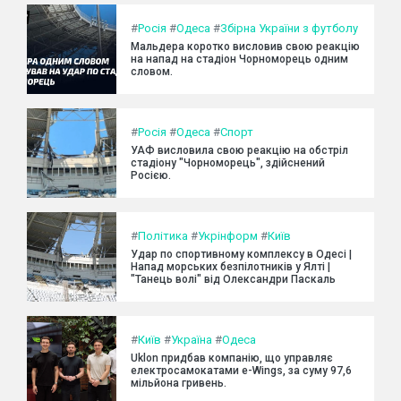
#
Росія
#
Одеса
#
Збірна України з футболу
Мальдера коротко висловив свою реакцію
на напад на стадіон Чорноморець одним
словом.
#
Росія
#
Одеса
#
Спорт
УАФ висловила свою реакцію на обстріл
стадіону "Чорноморець", здійснений
Росією.
#
Політика
#
Укрінформ
#
Київ
Удар по спортивному комплексу в Одесі |
Напад морських безпілотників у Ялті |
"Танець волі" від Олександри Паскаль
#
Київ
#
Україна
#
Одеса
Uklon придбав компанію, що управляє
електросамокатами e-Wings, за суму 97,6
мільйона гривень.