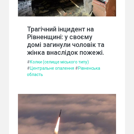
Трагічний інцидент на
Рівненщині: у своєму
домі загинули чоловік та
жінка внаслідок пожежі.
#
Колки (селище міського типу)
#
Центральне опалення
#
Рівненська
область