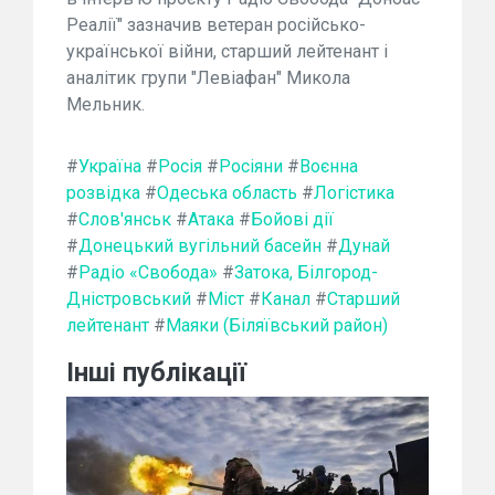
Реалії" зазначив ветеран російсько-
української війни, старший лейтенант і
аналітик групи "Левіафан" Микола
Мельник.
#
Україна
#
Росія
#
Росіяни
#
Воєнна
розвідка
#
Одеська область
#
Логістика
#
Слов'янськ
#
Атака
#
Бойові дії
#
Донецький вугільний басейн
#
Дунай
#
Радіо «Свобода»
#
Затока, Білгород-
Дністровський
#
Міст
#
Канал
#
Старший
лейтенант
#
Маяки (Біляївський район)
Інші публікації