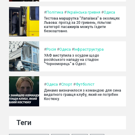
#
Політика
#
Українська гривня
#
Одеса
Тестова маршрутка "Лапаївка" в околицях
Львова: проїзд за 20 гривень, пільгові
категорії пасажирів можуть їздити
безкоштовно.
#
Росія
#
Одеса
#
Інфраструктура
УАФ виступила з осудом щодо
російського нападу на стадіон
"Чорноморець" в Одесі.
#
Одеса
#
Спорт
#
Футболіст
Динамо визначилося з командою для сина
видатного гравця клубу, який не потрібен
Костюку.
Теги