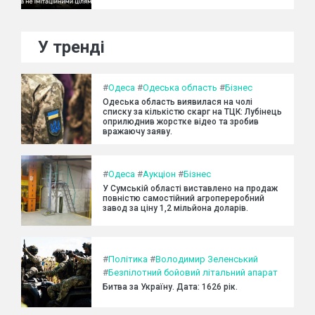
У тренді
#
Одеса
#
Одеська область
#
Бізнес
Одеська область виявилася на чолі
списку за кількістю скарг на ТЦК: Лубінець
оприлюднив жорстке відео та зробив
вражаючу заяву.
#
Одеса
#
Аукціон
#
Бізнес
У Сумській області виставлено на продаж
повністю самостійний агропереробний
завод за ціну 1,2 мільйона доларів.
#
Політика
#
Володимир Зеленський
#
Безпілотний бойовий літальний апарат
Битва за Україну. Дата: 1626 рік.