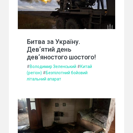
Битва за Україну.
Дев’ятий день
дев’яностого шостого!
#
Володимир Зеленський
#
Китай
(регіон)
#
Безпілотний бойовий
літальний апарат