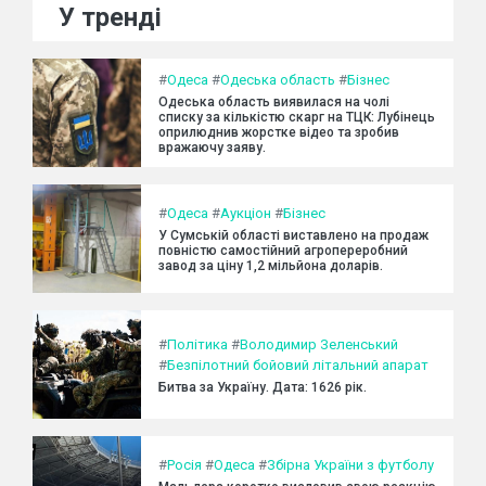
У тренді
#
Одеса
#
Одеська область
#
Бізнес
Одеська область виявилася на чолі
списку за кількістю скарг на ТЦК: Лубінець
оприлюднив жорстке відео та зробив
вражаючу заяву.
#
Одеса
#
Аукціон
#
Бізнес
У Сумській області виставлено на продаж
повністю самостійний агропереробний
завод за ціну 1,2 мільйона доларів.
#
Політика
#
Володимир Зеленський
#
Безпілотний бойовий літальний апарат
Битва за Україну. Дата: 1626 рік.
#
Росія
#
Одеса
#
Збірна України з футболу