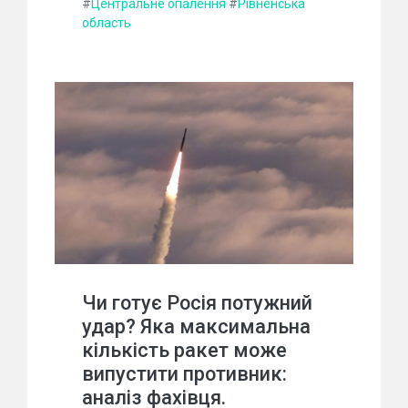
#
Центральне опалення
#
Рівненська
область
Чи готує Росія потужний
удар? Яка максимальна
кількість ракет може
випустити противник:
аналіз фахівця.