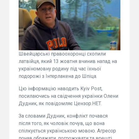
Швейцарські правоохоронці схопили
латвійця, який 13 жовтня вчинив напад на
україномовну родину під час їхньої
подорожі з Інтерлакена до Шпіца.
Цю інформацію наводить Kyiv Post,
посилаючись на свідчення українки Олени
Дудник, як повідомляє Цензор.НЕТ.
За словами Дудник, конфлікт почався
після того, як чоловік почув, що вона
спілкується українською мовою. Агресор
почав ображати, погрожувати та врешті