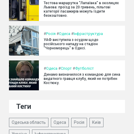
Тестова маршрутка "Лапаївка" в околицях
Львова: проїзд за 20 гривень, пільгові
категорії пасажирів можуть їздити
безкоштовно.
#
Росія
#
Одеса
#
Інфраструктура
УАФ виступила з осудом щодо
російського нападу на стадіон
"Чорноморець" в Одесі.
#
Одеса
#
Спорт
#
Футболіст
Динамо визначилося з командою для сина
видатного гравця клубу, який не потрібен
Костюку.
Теги
Одеська область
Одеса
Росія
Київ
Україна
Інфраструктура