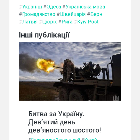
#
Українці
#
Одеса
#
Українська мова
#
Громадянство
#
Швейцарія
#
Берн
#
Латвія
#
Цюріх
#
Рига
#
Kyiv Post
Інші публікації
Битва за Україну.
Дев’ятий день
дев’яностого шостого!
#
Володимир Зеленський
#
Китай