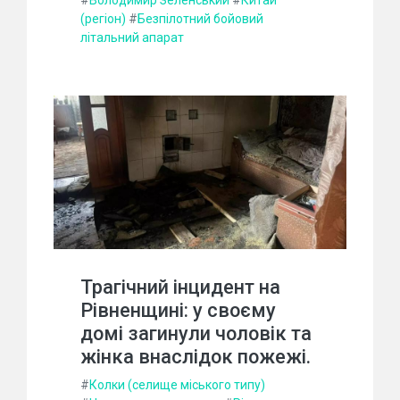
(регіон)
#
Безпілотний бойовий
літальний апарат
Трагічний інцидент на
Рівненщині: у своєму
домі загинули чоловік та
жінка внаслідок пожежі.
#
Колки (селище міського типу)