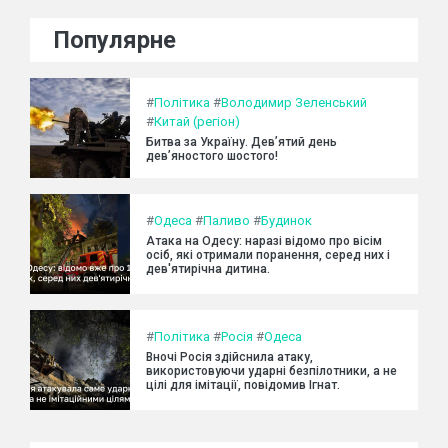
Популярне
#
Політика
#
Володимир Зеленський
#
Китай (регіон)
Битва за Україну. Дев’ятий день
дев’яностого шостого!
#
Одеса
#
Паливо
#
Будинок
Атака на Одесу: наразі відомо про вісім
осіб, які отримали поранення, серед них і
дев'ятирічна дитина.
#
Політика
#
Росія
#
Одеса
Вночі Росія здійснила атаку,
використовуючи ударні безпілотники, а не
цілі для імітації, повідомив Ігнат.