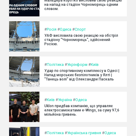
Мальдера коротко висловив свою реакцію
на напад на стадіон Чорноморець одним
словом.
#
Росія
#
Одеса
#
Спорт
УАФ висловила свою реакцію на обстріл
стадіону "Чорноморець", здійснений
Росією.
#
Політика
#
Укрінформ
#
Київ
Удар по спортивному комплексу в Одесі |
Напад морських безпілотників у Ялті |
"Танець волі" від Олександри Паскаль
#
Київ
#
Україна
#
Одеса
Uklon придбав компанію, що управляє
електросамокатами e-Wings, за суму 97,6
мільйона гривень.
#
Політика
#
Українська гривня
#
Одеса