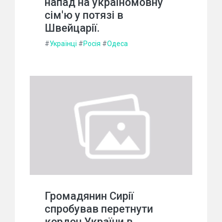
напад на україномовну
сім'ю у потязі в
Швейцарії.
#
Українці
#
Росія
#
Одеса
Громадянин Сирії
спробував перетнути
кордон України в