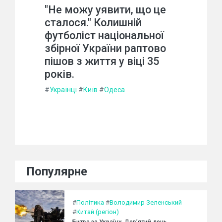
"Не можу уявити, що це
сталося." Колишній
футболіст національної
збірної України раптово
пішов з життя у віці 35
років.
#
Українці
#
Київ
#
Одеса
Популярне
#
Політика
#
Володимир Зеленський
#
Китай (регіон)
Битва за Україну. Дев’ятий день