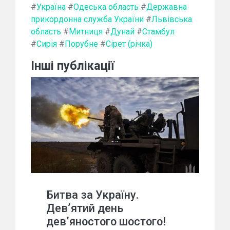
#
Україна
#
Одеська область
#
Державна
прикордонна служба України
#
Львівська
область
#
Митниця
#
Дунай
#
Стамбул
#
Сирія
#
Порубне
#
Сірет (річка)
Інші публікації
Битва за Україну.
Дев’ятий день
дев’яностого шостого!