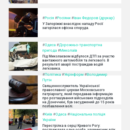
#
Росія
#
Росіяни
#
Іван Федоров (друкар)
У Запоріжжі внаслідок нападу Росії
загорілася офісна споруда.
#
Одеса
#
Дорожньо-транспортна
пригода
#
Миколаїв
Під Миколаєвом відбулося ДТП за участю
вантажного автомобіля та легкового. В
результаті аварії постраждав водій
легковика.
#
Політика
#
Укрінформ
#
Володимир
Путін
Священнослужитель Української
православної церкви Московського
патріархату, який передавав інформацію
про розташування військових підрозділів
на Донеччині, був засуджений до 15 років
позбавлення волі.
#
Київ
#
Одеса
#
Національна поліція
України
Перестрілка в серці Кривого Рогу:
постраждала одна особа, зловмисник втік