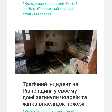
#
Володимир Зеленський
#
Китай
(регіон)
#
Безпілотний бойовий
літальний апарат
Трагічний інцидент на
Рівненщині: у своєму
домі загинули чоловік та
жінка внаслідок пожежі.
#
Колки (селище міського типу)