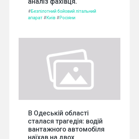
аналіз фахівця.
#
Безпілотний бойовий літальний
апарат
#
Київ
#
Росіяни
В Одеській області
сталася трагедія: водій
вантажного автомобіля
наїхав на двох