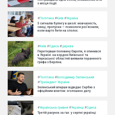
з місця події.
#
Політика
#
Київ
#
Україна
5 сигналів булінгу в школі: мовчазність,
синці, пропуски — психологи роз’яснили,
коли варто бити на сполох.
#
Київ
#
Одеса
#
Церква
Перетнувши половину Європи, я опинився
в Україні: на кордоні Київської та
Черкаської областей виявили пораненого
грифа з Берліна.
#
Політика
#
Володимир Зеленський
#
Президент України
Зеленський вперше відвідає Сербію з
офіційним візитом: оголошено дату.
#
Українська гривня
#
Українці
#
Одеса
Третій рахунок за газ: у серпні українці