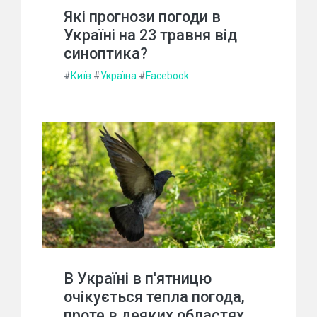
Які прогнози погоди в
Україні на 23 травня від
синоптика?
#
Київ
#
Україна
#
Facebook
В Україні в п'ятницю
очікується тепла погода,
проте в деяких областях