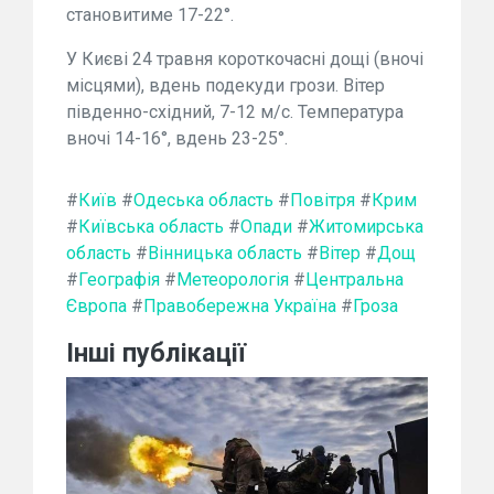
становитиме 17-22°.
У Києві 24 травня короткочасні дощі (вночі
місцями), вдень подекуди грози. Вітер
південно-східний, 7-12 м/с. Температура
вночі 14-16°, вдень 23-25°.
#
Київ
#
Одеська область
#
Повітря
#
Крим
#
Київська область
#
Опади
#
Житомирська
область
#
Вінницька область
#
Вітер
#
Дощ
#
Географія
#
Метеорологія
#
Центральна
Європа
#
Правобережна Україна
#
Гроза
Інші публікації