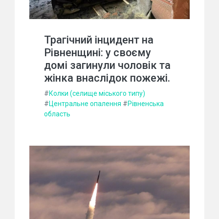
Трагічний інцидент на
Рівненщині: у своєму
домі загинули чоловік та
жінка внаслідок пожежі.
#
Колки (селище міського типу)
#
Центральне опалення
#
Рівненська
область