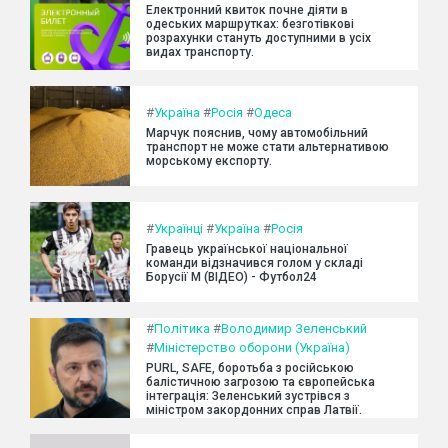
Електронний квиток почне діяти в
одеських маршрутках: безготівкові
розрахунки стануть доступними в усіх
видах транспорту.
#
Україна
#
Росія
#
Одеса
Марчук пояснив, чому автомобільний
транспорт не може стати альтернативою
морському експорту.
#
Українці
#
Україна
#
Росія
Гравець української національної
команди відзначився голом у складі
Борусії М (ВІДЕО) - Футбол24
#
Політика
#
Володимир Зеленський
#
Міністерство оборони (Україна)
PURL, SAFE, боротьба з російською
балістичною загрозою та європейська
інтеграція: Зеленський зустрівся з
міністром закордонних справ Латвії.