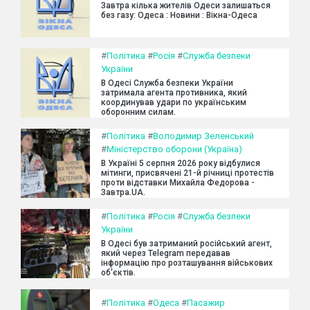
Завтра кілька жителів Одеси залишаться
без газу: Одеса : Новини : Вікна-Одеса
#
Політика
#
Росія
#
Служба безпеки
України
В Одесі Служба безпеки України
затримала агента противника, який
координував удари по українським
оборонним силам.
#
Політика
#
Володимир Зеленський
#
Міністерство оборони (Україна)
В Україні 5 серпня 2026 року відбулися
мітинги, присвячені 21-й річниці протестів
проти відставки Михайла Федорова -
Завтра.UA.
#
Політика
#
Росія
#
Служба безпеки
України
В Одесі був затриманий російський агент,
який через Telegram передавав
інформацію про розташування військових
об'єктів.
#
Політика
#
Одеса
#
Пасажир