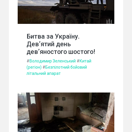
Битва за Україну.
Дев’ятий день
дев’яностого шостого!
#
Володимир Зеленський
#
Китай
(регіон)
#
Безпілотний бойовий
літальний апарат