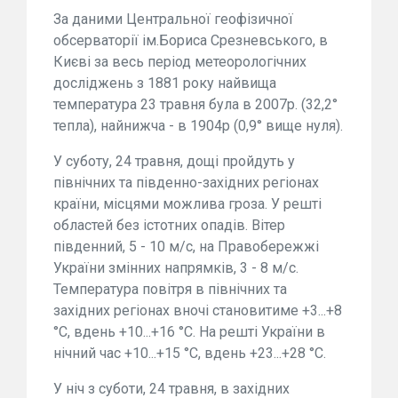
За даними Центральної геофізичної
обсерваторії ім.Бориса Срезневського, в
Києві за весь період метеорологічних
досліджень з 1881 року найвища
температура 23 травня була в 2007р. (32,2°
тепла), найнижча - в 1904р (0,9° вище нуля).
У суботу, 24 травня, дощі пройдуть у
північних та південно-західних регіонах
країни, місцями можлива гроза. У решті
областей без істотних опадів. Вітер
південний, 5 - 10 м/с, на Правобережжі
України змінних напрямків, 3 - 8 м/с.
Температура повітря в північних та
західних регіонах вночі становитиме +3...+8
°С, вдень +10...+16 °С. На решті України в
нічний час +10...+15 °С, вдень +23...+28 °С.
У ніч з суботи, 24 травня, в західних