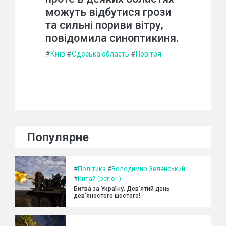
можуть відбутися грози
та сильні пориви вітру,
повідомила синоптикиня.
#
Київ
#
Одеська область
#
Повітря
Популярне
#
Політика
#
Володимир Зеленський
#
Китай (регіон)
Битва за Україну. Дев’ятий день
дев’яностого шостого!