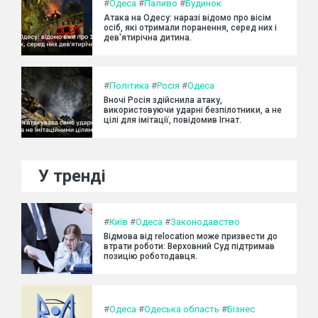
#
Одеса
#
Паливо
#
Будинок
Атака на Одесу: наразі відомо про вісім
осіб, які отримали поранення, серед них і
дев'ятирічна дитина.
#
Політика
#
Росія
#
Одеса
Вночі Росія здійснила атаку,
використовуючи ударні безпілотники, а не
цілі для імітації, повідомив Ігнат.
У тренді
#
Київ
#
Одеса
#
Законодавство
Відмова від relocation може призвести до
втрати роботи: Верховний Суд підтримав
позицію роботодавця.
#
Одеса
#
Одеська область
#
Бізнес