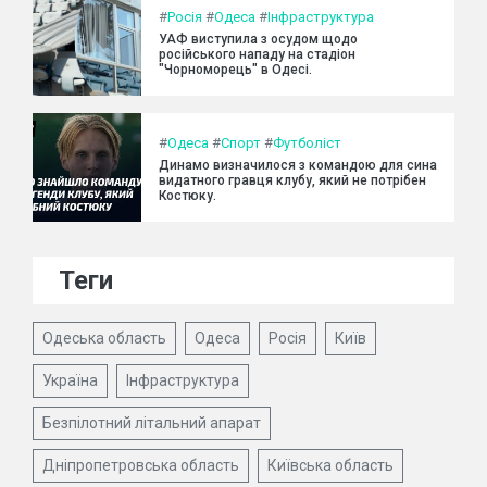
#
Росія
#
Одеса
#
Інфраструктура
УАФ виступила з осудом щодо
російського нападу на стадіон
"Чорноморець" в Одесі.
#
Одеса
#
Спорт
#
Футболіст
Динамо визначилося з командою для сина
видатного гравця клубу, який не потрібен
Костюку.
Теги
Одеська область
Одеса
Росія
Київ
Україна
Інфраструктура
Безпілотний літальний апарат
Дніпропетровська область
Київська область