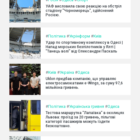
УАФ висловила свою реакцію на обстріл
стадіону "Чорноморець", здійснений
Росією.
#
Політика
#
Укрінформ
#
Київ
Удар по спортивному комплексу в Одесі |
Напад морських безпілотників у Ялті |
"Танець волі" від Олександри Паскаль
#
Київ
#
Україна
#
Одеса
Uklon придбав компанію, що управляє
електросамокатами e-Wings, за суму 97,6
мільйона гривень.
#
Політика
#
Українська гривня
#
Одеса
Тестова маршрутка "Лапаївка" в околицях
Львова: проїзд за 20 гривень, пільгові
категорії пасажирів можуть їздити
безкоштовно.