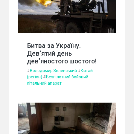
Битва за Україну.
Дев’ятий день
дев’яностого шостого!
#
Володимир Зеленський
#
Китай
(регіон)
#
Безпілотний бойовий
літальний апарат