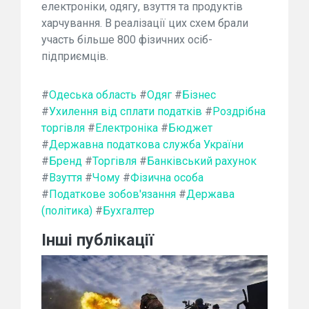
електроніки, одягу, взуття та продуктів
харчування. В реалізації цих схем брали
участь більше 800 фізичних осіб-
підприємців.
#
Одеська область
#
Одяг
#
Бізнес
#
Ухилення від сплати податків
#
Роздрібна
торгівля
#
Електроніка
#
Бюджет
#
Державна податкова служба України
#
Бренд
#
Торгівля
#
Банківський рахунок
#
Взуття
#
Чому
#
Фізична особа
#
Податкове зобов'язання
#
Держава
(політика)
#
Бухгалтер
Інші публікації