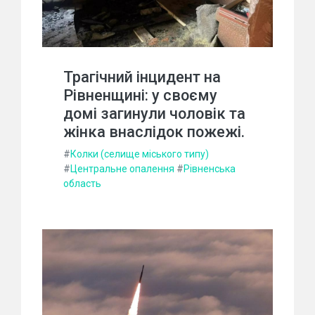
Трагічний інцидент на
Рівненщині: у своєму
домі загинули чоловік та
жінка внаслідок пожежі.
#
Колки (селище міського типу)
#
Центральне опалення
#
Рівненська
область