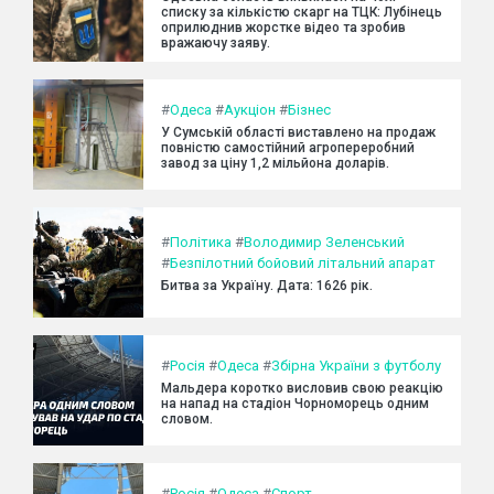
списку за кількістю скарг на ТЦК: Лубінець
оприлюднив жорстке відео та зробив
вражаючу заяву.
#
Одеса
#
Аукціон
#
Бізнес
У Сумській області виставлено на продаж
повністю самостійний агропереробний
завод за ціну 1,2 мільйона доларів.
#
Політика
#
Володимир Зеленський
#
Безпілотний бойовий літальний апарат
Битва за Україну. Дата: 1626 рік.
#
Росія
#
Одеса
#
Збірна України з футболу
Мальдера коротко висловив свою реакцію
на напад на стадіон Чорноморець одним
словом.
#
Росія
#
Одеса
#
Спорт