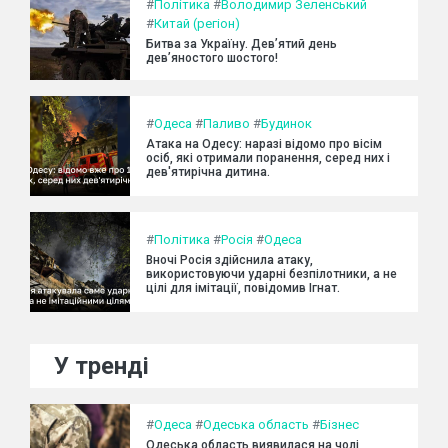
#
Політика
#
Володимир Зеленський
#
Китай (регіон)
Битва за Україну. Дев’ятий день
дев’яностого шостого!
#
Одеса
#
Паливо
#
Будинок
Атака на Одесу: наразі відомо про вісім
осіб, які отримали поранення, серед них і
дев'ятирічна дитина.
#
Політика
#
Росія
#
Одеса
Вночі Росія здійснила атаку,
використовуючи ударні безпілотники, а не
цілі для імітації, повідомив Ігнат.
У тренді
#
Одеса
#
Одеська область
#
Бізнес
Одеська область виявилася на чолі