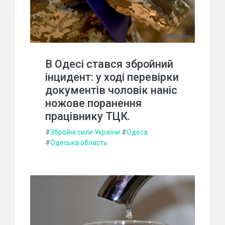
В Одесі стався збройний
інцидент: у ході перевірки
документів чоловік наніс
ножове поранення
працівнику ТЦК.
#
Збройні сили України
#
Одеса
#
Одеська область