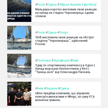
#
Росія
#
Одеса
#
Збірна України з футболу
Мальдера коротко висловив свою реакцію
на напад на стадіон Чорноморець одним
словом.
#
Росія
#
Одеса
#
Спорт
УАФ висловила свою реакцію на обстріл
стадіону "Чорноморець", здійснений
Росією.
#
Політика
#
Укрінформ
#
Київ
Удар по спортивному комплексу в Одесі |
Напад морських безпілотників у Ялті |
"Танець волі" від Олександри Паскаль
#
Київ
#
Україна
#
Одеса
Uklon придбав компанію, що управляє
електросамокатами e-Wings, за суму 97,6
мільйона гривень.