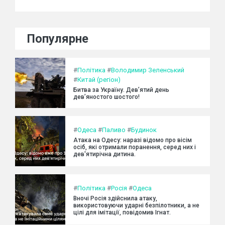
Популярне
#
Політика
#
Володимир Зеленський
#
Китай (регіон)
Битва за Україну. Дев’ятий день
дев’яностого шостого!
#
Одеса
#
Паливо
#
Будинок
Атака на Одесу: наразі відомо про вісім
осіб, які отримали поранення, серед них і
дев'ятирічна дитина.
#
Політика
#
Росія
#
Одеса
Вночі Росія здійснила атаку,
використовуючи ударні безпілотники, а не
цілі для імітації, повідомив Ігнат.