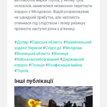
автомобіль марки Toyota, у якому троє
чоловіків намагалися незаконно перетнути
кордон з Молдовою. Водій розраховував
на швидкий прибуток, але натомість
опинився під слідством і тепер ризикує
провести наступні роки у в'язниці.
#
Долар
#
Одеська область
#
Кримінальний
кодекс України
#
Слідчі дії
#
Молдова
#
Вінницька область
#
Вінниця
#
Військовозобов'язаний
#
Державний
кордон
#
Поліція
#
Конфіскація майна
#
Toyota
Інші публікації