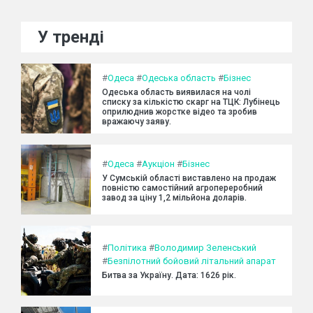
У тренді
#
Одеса
#
Одеська область
#
Бізнес
Одеська область виявилася на чолі
списку за кількістю скарг на ТЦК: Лубінець
оприлюднив жорстке відео та зробив
вражаючу заяву.
#
Одеса
#
Аукціон
#
Бізнес
У Сумській області виставлено на продаж
повністю самостійний агропереробний
завод за ціну 1,2 мільйона доларів.
#
Політика
#
Володимир Зеленський
#
Безпілотний бойовий літальний апарат
Битва за Україну. Дата: 1626 рік.