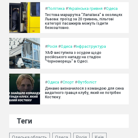
#
Політика
#
Українська гривня
#
Одеса
Тестова маршрутка "Лапаївка" в околицях
Львова: проїзд за 20 гривень, пільгові
категорії пасажирів можуть їздити
безкоштовно.
#
Росія
#
Одеса
#
Інфраструктура
УАФ виступила з осудом щодо
російського нападу на стадіон
"Чорноморець" в Одесі.
#
Одеса
#
Спорт
#
Футболіст
Динамо визначилося з командою для сина
видатного гравця клубу, який не потрібен
Костюку.
Теги
Одеська область
Одеса
Росія
Київ