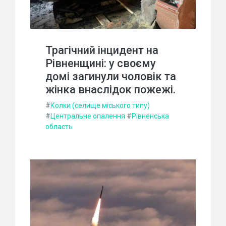
Трагічний інцидент на
Рівненщині: у своєму
домі загинули чоловік та
жінка внаслідок пожежі.
#
Колки (селище міського типу)
#
Центральне опалення
#
Рівненська
область