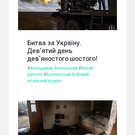
Битва за Україну.
Дев’ятий день
дев’яностого шостого!
#
Володимир Зеленський
#
Китай
(регіон)
#
Безпілотний бойовий
літальний апарат