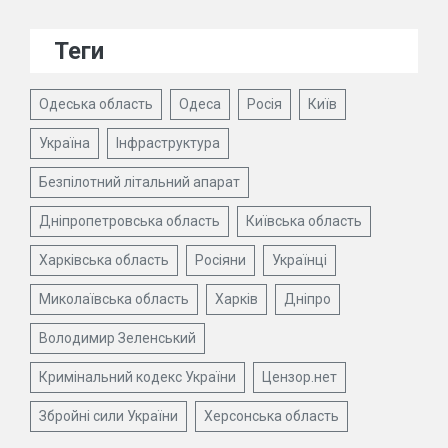
Теги
Одеська область
Одеса
Росія
Київ
Україна
Інфраструктура
Безпілотний літальний апарат
Дніпропетровська область
Київська область
Харківська область
Росіяни
Українці
Миколаївська область
Харків
Дніпро
Володимир Зеленський
Кримінальний кодекс України
Цензор.нет
Збройні сили України
Херсонська область