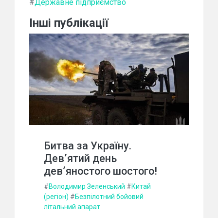
#
Державне підприємство
Інші публікації
Битва за Україну.
Дев’ятий день
дев’яностого шостого!
#
Володимир Зеленський
#
Китай
(регіон)
#
Безпілотний бойовий
літальний апарат