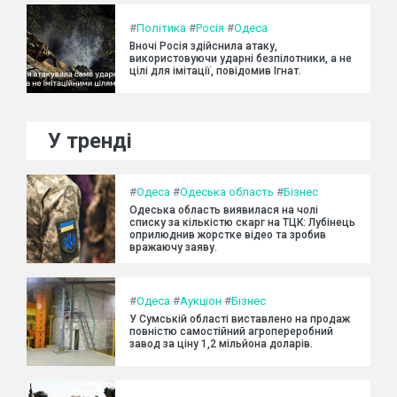
#
Політика
#
Росія
#
Одеса
Вночі Росія здійснила атаку,
використовуючи ударні безпілотники, а не
цілі для імітації, повідомив Ігнат.
У тренді
#
Одеса
#
Одеська область
#
Бізнес
Одеська область виявилася на чолі
списку за кількістю скарг на ТЦК: Лубінець
оприлюднив жорстке відео та зробив
вражаючу заяву.
#
Одеса
#
Аукціон
#
Бізнес
У Сумській області виставлено на продаж
повністю самостійний агропереробний
завод за ціну 1,2 мільйона доларів.