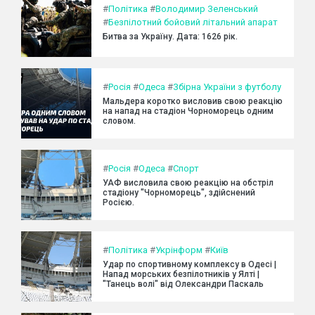
#
Політика
#
Володимир Зеленський
#
Безпілотний бойовий літальний апарат
Битва за Україну. Дата: 1626 рік.
#
Росія
#
Одеса
#
Збірна України з футболу
Мальдера коротко висловив свою реакцію
на напад на стадіон Чорноморець одним
словом.
#
Росія
#
Одеса
#
Спорт
УАФ висловила свою реакцію на обстріл
стадіону "Чорноморець", здійснений
Росією.
#
Політика
#
Укрінформ
#
Київ
Удар по спортивному комплексу в Одесі |
Напад морських безпілотників у Ялті |
"Танець волі" від Олександри Паскаль