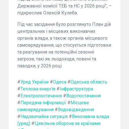
Державної комісії ТЕБ та НС у 2026 році", –
підкреслив Олексій Кулеба.
Під час засідання було розглянуто План дій
центральних і місцевих виконавчих
органів влади, а також органів місцевого
самоврядування, що стосується підготовки
та реагування на потенційні сезонні
загрози, такі як льодоходи, повені та
паводки, у 2026 році.
#
Уряд України
#
Одеса
#
Одеська область
#
Теплова енергія
#
Інфраструктура
#
Електропостачання
#
Водопостачання
#
Передача інформації
#
Місцеве
самоврядування
#
Водовідведення
#
Надзвичайна ситуація
#
Виконавча влада
(уряд)
#
Цивільна оборона за країнами