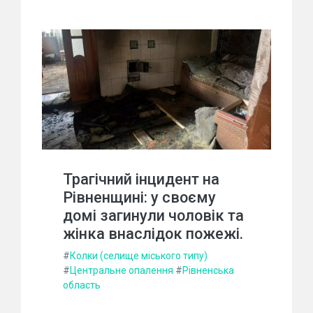
Трагічний інцидент на
Рівненщині: у своєму
домі загинули чоловік та
жінка внаслідок пожежі.
#
Колки (селище міського типу)
#
Центральне опалення
#
Рівненська
область