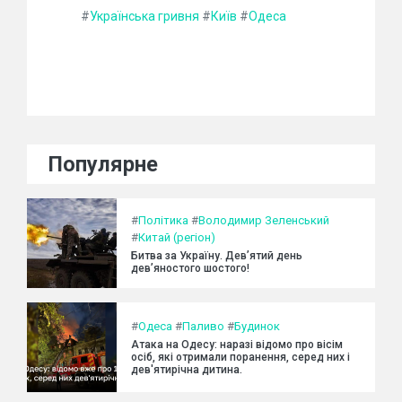
#
Українська гривня
#
Київ
#
Одеса
Популярне
#
Політика
#
Володимир Зеленський
#
Китай (регіон)
Битва за Україну. Дев’ятий день
дев’яностого шостого!
#
Одеса
#
Паливо
#
Будинок
Атака на Одесу: наразі відомо про вісім
осіб, які отримали поранення, серед них і
дев'ятирічна дитина.