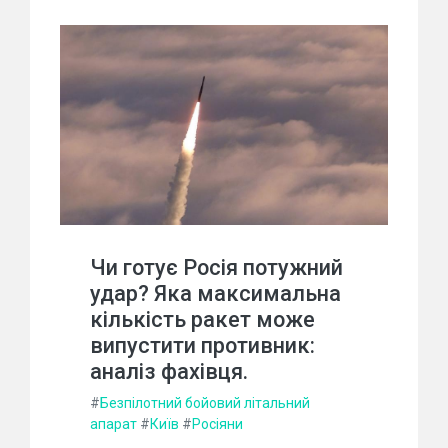
Чи готує Росія потужний
удар? Яка максимальна
кількість ракет може
випустити противник:
аналіз фахівця.
#
Безпілотний бойовий літальний
апарат
#
Київ
#
Росіяни