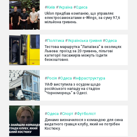
#
Київ
#
Україна
#
Одеса
Uklon придбав компанію, що управляє
електросамокатами e-Wings, за суму 97,6
мільйона гривень.
#
Політика
#
Українська гривня
#
Одеса
Тестова маршрутка "Лапаївка" в околицях
Львова: проїзд за 20 гривень, пільгові
категорії пасажирів можуть їздити
безкоштовно.
#
Росія
#
Одеса
#
Інфраструктура
УАФ виступила з осудом щодо
російського нападу на стадіон
"Чорноморець" в Одесі.
#
Одеса
#
Спорт
#
Футболіст
Динамо визначилося з командою для сина
видатного гравця клубу, який не потрібен
Костюку.