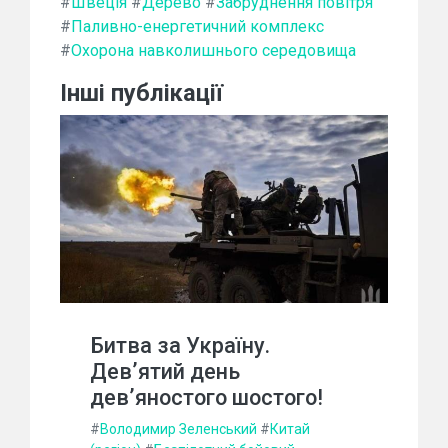
#
Швеція
#
Дерево
#
Забруднення повітря
#
Паливно-енергетичний комплекс
#
Охорона навколишнього середовища
Інші публікації
Битва за Україну.
Дев’ятий день
дев’яностого шостого!
#
Володимир Зеленський
#
Китай