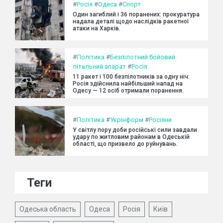
#
Росія
#
Одеса
#
Спорт
Один загиблий і 36 поранених: прокуратура
надала деталі щодо наслідків ракетної
атаки на Харків.
#
Політика
#
Безпілотний бойовий
літальний апарат
#
Росія
11 ракет і 100 безпілотників за одну ніч:
Росія здійснила найбільший напад на
Одесу — 12 осіб отримали поранення.
#
Політика
#
Укрінформ
#
Росіяни
У світлу пору доби російські сили завдали
удару по житловим районам в Одеській
області, що призвело до руйнувань.
Теги
Одеська область
Одеса
Росія
Київ