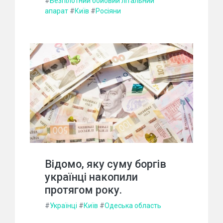
#
Безпілотний бойовий літальний
апарат
#
Київ
#
Росіяни
Відомо, яку суму боргів
українці накопили
протягом року.
#
Українці
#
Київ
#
Одеська область