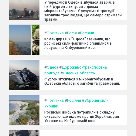
У передмісті Одеси відбулася аварія, в
якій фургон зіткнувся з двома
мікроавтобусами. У результаті трагедії
загинуло троє людей, ще семеро отримали
травми.
#
Політика
#
Росія
#
Росіяни
Командир ОТУ "Одеса" зазначив, що
російські сили фактично опинилися в
ловушці на Кінбурнській косі.
#
Одеса
#
Дорожньо-транспортна
пригода
#
Одеська область
Фургон зіткнувся з мікроавтобусами в
Одеській області: є загиблі та травмовані.
#
Політика
#
Росіяни
#
Збройні сили
України
Російські війська потрапили в складну
ситуацію: що відомо про дії Збройних сил
України на Кінбурнській косі.