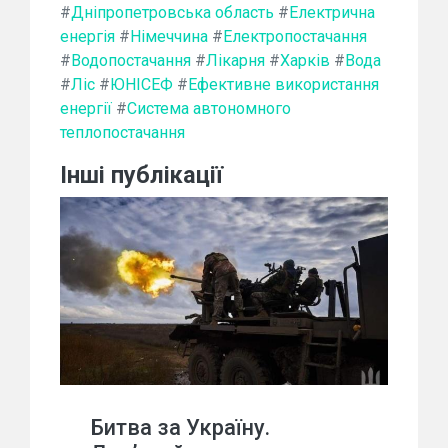
#
Дніпропетровська область
#
Електрична
енергія
#
Німеччина
#
Електропостачання
#
Водопостачання
#
Лікарня
#
Харків
#
Вода
#
Ліс
#
ЮНІСЕФ
#
Ефективне використання
енергії
#
Система автономного
теплопостачання
Інші публікації
Битва за Україну.