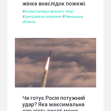
жінка внаслідок пожежі.
#
Колки (селище міського типу)
#
Центральне опалення
#
Рівненська
область
Чи готує Росія потужний
удар? Яка максимальна
кількість ракет може