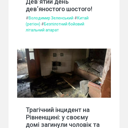
Дев’ятий день
дев’яностого шостого!
#
Володимир Зеленський
#
Китай
(регіон)
#
Безпілотний бойовий
літальний апарат
Трагічний інцидент на
Рівненщині: у своєму
домі загинули чоловік та