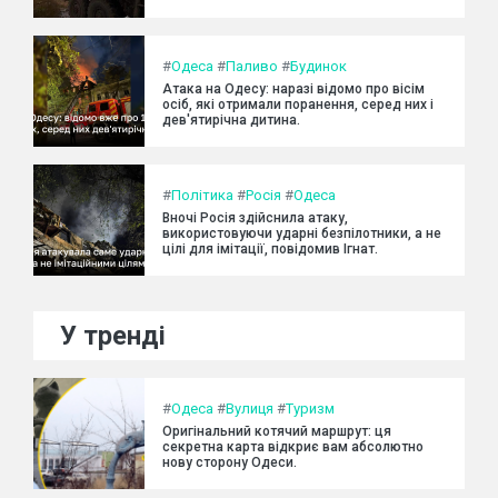
#
Одеса
#
Паливо
#
Будинок
Атака на Одесу: наразі відомо про вісім
осіб, які отримали поранення, серед них і
дев'ятирічна дитина.
#
Політика
#
Росія
#
Одеса
Вночі Росія здійснила атаку,
використовуючи ударні безпілотники, а не
цілі для імітації, повідомив Ігнат.
У тренді
#
Одеса
#
Вулиця
#
Туризм
Оригінальний котячий маршрут: ця
секретна карта відкриє вам абсолютно
нову сторону Одеси.