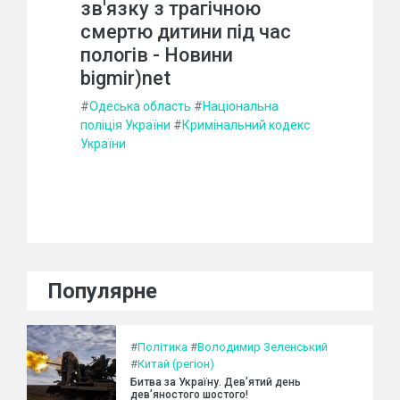
зв'язку з трагічною
смертю дитини під час
пологів - Новини
bigmir)net
#
Одеська область
#
Національна
поліція України
#
Кримінальний кодекс
України
Популярне
#
Політика
#
Володимир Зеленський
#
Китай (регіон)
Битва за Україну. Дев’ятий день
дев’яностого шостого!