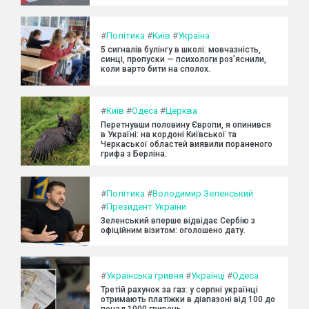
#
Політика
#
Київ
#
Україна
5 сигналів булінгу в школі: мовчазність,
синці, пропуски — психологи роз’яснили,
коли варто бити на сполох.
#
Київ
#
Одеса
#
Церква
Перетнувши половину Європи, я опинився
в Україні: на кордоні Київської та
Черкаської областей виявили пораненого
грифа з Берліна.
#
Політика
#
Володимир Зеленський
#
Президент України
Зеленський вперше відвідає Сербію з
офіційним візитом: оголошено дату.
#
Українська гривня
#
Українці
#
Одеса
Третій рахунок за газ: у серпні українці
отримають платіжки в діапазоні від 100 до
понад 1000 гривень.