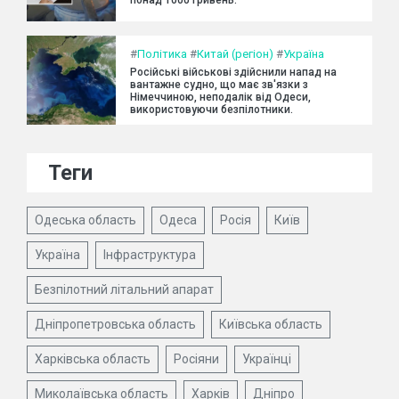
#
Політика
#
Китай (регіон)
#
Україна
Російські військові здійснили напад на
вантажне судно, що має зв'язки з
Німеччиною, неподалік від Одеси,
використовуючи безпілотники.
Теги
Одеська область
Одеса
Росія
Київ
Україна
Інфраструктура
Безпілотний літальний апарат
Дніпропетровська область
Київська область
Харківська область
Росіяни
Українці
Миколаївська область
Харків
Дніпро