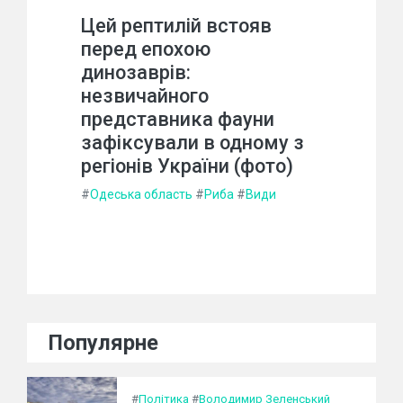
Цей рептилій встояв
перед епохою
динозаврів:
незвичайного
представника фауни
зафіксували в одному з
регіонів України (фото)
#
Одеська область
#
Риба
#
Види
Популярне
#
Політика
#
Володимир Зеленський