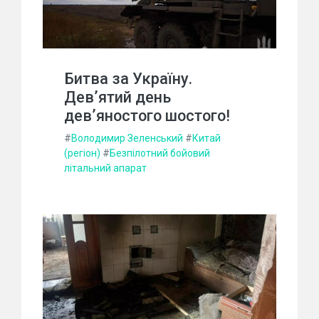
Битва за Україну.
Дев’ятий день
дев’яностого шостого!
#
Володимир Зеленський
#
Китай
(регіон)
#
Безпілотний бойовий
літальний апарат