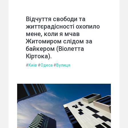
Відчуття свободи та
життєрадісності охопило
мене, коли я мчав
Житомиром слідом за
байкером (Віолетта
Кіртока).
#
Київ
#
Одеса
#
Вулиця