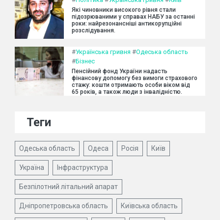
Які чиновники високого рівня стали
підозрюваними у справах НАБУ за останні
роки: найрезонансніші антикорупційні
розслідування.
#
Українська гривня
#
Одеська область
#
Бізнес
Пенсійний фонд України надасть
фінансову допомогу без вимоги страхового
стажу: кошти отримають особи віком від
65 років, а також люди з інвалідністю.
Теги
Одеська область
Одеса
Росія
Київ
Україна
Інфраструктура
Безпілотний літальний апарат
Дніпропетровська область
Київська область