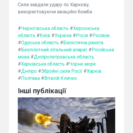
Сили завдали удару по Харкову,
використовуючи авіаційні бомби.
#
Чернігівська область
#
Херсонська
область
#
Київ
#
Україна
#
Росія
#
Росіяни
#
Одеська область
#
Балістична ракета
#
Безпілотний літальний апарат
#
Російська
мова
#
Дніпропетровська область
#
Харківська область
#
Чорне море
#
Дніпро
#
Збройні сили Росії
#
Харків
#
Полтава
#
Віталій Кличко
Інші публікації