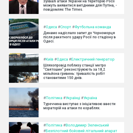
Зухвалі атаки України на територію Росії
можуть виявитися вигідними для Путіна, -
повідомляє The Times.
#
Одеса
#
Спорт
#
Футбольна команда
Динамо надіслало запит до Чорноморця
після ракетного удару Росії по стадіону в
Одесі.
#
Київ
#
Одеса
#
Електричний генератор
Шляхопровід поблизу станції метро
"Святошин" реконструюють за 18,2
мільйона гривень: тривалість робіт
становитиме 150 днів.
#
Політика
#
Українці
#
Україна
Туреччина виступає з ініціативою ввести
мораторій на атаки по кораблях.
#
Політика
#
Володимир Зеленський
#
Безпілотний бойовий літальний апарат