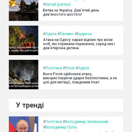
#
Китай (регіон)
Битва за Україну. Дев’ятий день
дев’яностого шостого!
#
Одеса
#
Паливо
#
Будинок
Атака на Одесу: наразі відомо про вісім
осіб, які отримали поранення, серед них і
дев'ятирічна дитина.
#
Політика
#
Росія
#
Одеса
Вночі Росія здійснила атаку,
використовуючи ударні безпілотники, а не
цілі для імітації, повідомив Ігнат.
У тренді
#
Політика
#
Володимир Зеленський
#
Володимир Путін