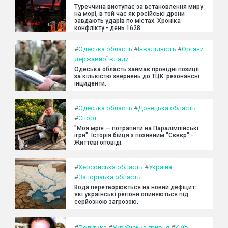
Туреччина виступає за встановлення миру
на морі, в той час як російські дрони
завдають ударів по містах. Хроніка
конфлікту - день 1628.
#
Одеська область
#
Інвалідність
#
Органи
державної влади
Одеська область займає провідні позиції
за кількістю звернень до ТЦК: резонансні
інциденти.
#
Одеська область
#
Донецька область
#
Спорт
"Моя мрія — потрапити на Паралімпійські
ігри". Історія бійця з позивним "Сєвєр" -
Життєві оповіді.
#
Херсонська область
#
Україна
#
Запорізька область
Вода перетворюється на новий дефіцит:
які українські регіони опиняються під
серйозною загрозою.
#
Політика
#
Українська гривня
#
Київ