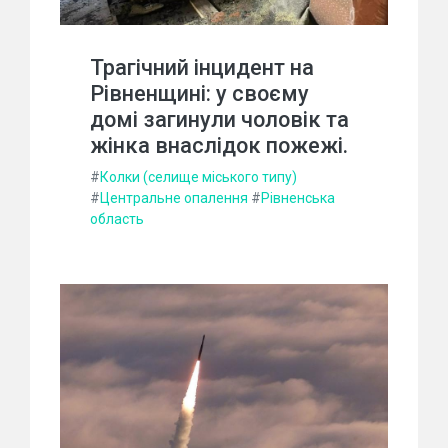
Трагічний інцидент на
Рівненщині: у своєму
домі загинули чоловік та
жінка внаслідок пожежі.
#
Колки (селище міського типу)
#
Центральне опалення
#
Рівненська
область