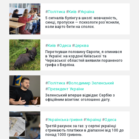
#
Політика
#
Київ
#
Україна
5 сигналів булінгу в школі: мовчазність,
синці, пропуски — психологи роз’яснили,
коли варто бити на сполох.
#
Київ
#
Одеса
#
Церква
Перетнувши половину Європи, я опинився
в Україні: на кордоні Київської та
Черкаської областей виявили пораненого
грифа з Берліна.
#
Політика
#
Володимир Зеленський
#
Президент України
Зеленський вперше відвідає Сербію з
офіційним візитом: оголошено дату.
#
Українська гривня
#
Українці
#
Одеса
Третій рахунок за газ: у серпні українці
отримають платіжки в діапазоні від 100 до
понад 1000 гривень.