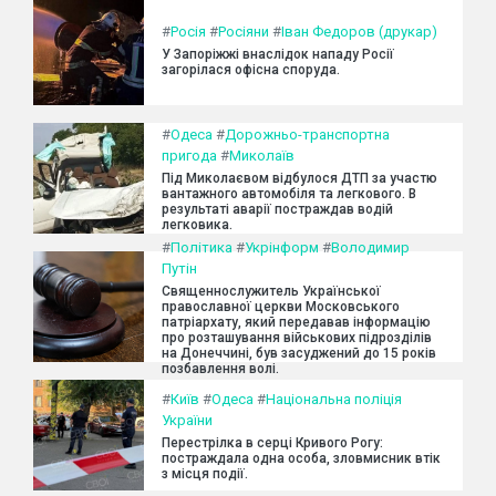
#
Росія
#
Росіяни
#
Іван Федоров (друкар)
У Запоріжжі внаслідок нападу Росії
загорілася офісна споруда.
#
Одеса
#
Дорожньо-транспортна
пригода
#
Миколаїв
Під Миколаєвом відбулося ДТП за участю
вантажного автомобіля та легкового. В
результаті аварії постраждав водій
легковика.
#
Політика
#
Укрінформ
#
Володимир
Путін
Священнослужитель Української
православної церкви Московського
патріархату, який передавав інформацію
про розташування військових підрозділів
на Донеччині, був засуджений до 15 років
позбавлення волі.
#
Київ
#
Одеса
#
Національна поліція
України
Перестрілка в серці Кривого Рогу:
постраждала одна особа, зловмисник втік
з місця події.