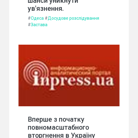
шанси уникнути
ув'язнення.
#
Одеса
#
Досудове розслідування
#
Застава
Вперше з початку
повномасштабного
вторгнення в Україну