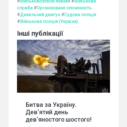
#
Військовозобов'язаний
#
Військова
служба
#
Організована злочинність
#
Дизельний двигун
#
Судова поліція
#
Військова поліція (Україна)
Інші публікації
Битва за Україну.
Дев’ятий день
дев’яностого шостого!