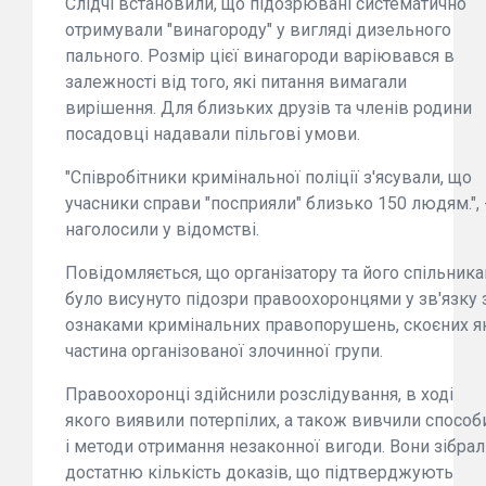
Слідчі встановили, що підозрювані систематично
отримували "винагороду" у вигляді дизельного
пального. Розмір цієї винагороди варіювався в
залежності від того, які питання вимагали
вирішення. Для близьких друзів та членів родини
посадовці надавали пільгові умови.
"Співробітники кримінальної поліції з'ясували, що
учасники справи "посприяли" близько 150 людям.", 
наголосили у відомстві.
Повідомляється, що організатору та його спільник
було висунуто підозри правоохоронцями у зв'язку 
ознаками кримінальних правопорушень, скоєних я
частина організованої злочинної групи.
Правоохоронці здійснили розслідування, в ході
якого виявили потерпілих, а також вивчили способ
і методи отримання незаконної вигоди. Вони зібра
достатню кількість доказів, що підтверджують