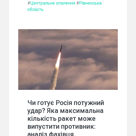
#
Центральне опалення
#
Рівненська
область
Чи готує Росія потужний
удар? Яка максимальна
кількість ракет може
випустити противник:
аналіз фахівця.