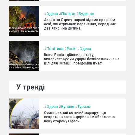
#
Одеса
#
Паливо
#
Будинок
Атака на Одесу: наразі відомо про вісім
осіб, які отримали поранення, серед них і
дев'ятирічна дитина.
#
Політика
#
Росія
#
Одеса
Вночі Росія здійснила атаку,
використовуючи ударні безпілотники, а не
цілі для імітації, повідомив Ігнат.
У тренді
#
Одеса
#
Вулиця
#
Туризм
Оригінальний котячий маршрут: ця
секретна карта відкриє вам абсолютно
нову сторону Одеси.