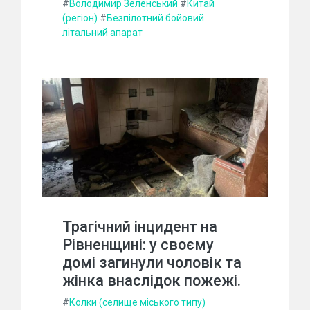
#
Володимир Зеленський
#
Китай
(регіон)
#
Безпілотний бойовий
літальний апарат
Трагічний інцидент на
Рівненщині: у своєму
домі загинули чоловік та
жінка внаслідок пожежі.
#
Колки (селище міського типу)