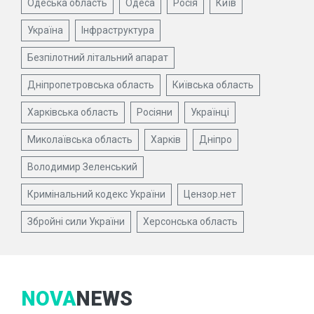
Одеська область
Одеса
Росія
Київ
Україна
Інфраструктура
Безпілотний літальний апарат
Дніпропетровська область
Київська область
Харківська область
Росіяни
Українці
Миколаївська область
Харків
Дніпро
Володимир Зеленський
Кримінальний кодекс України
Цензор.нет
Збройні сили України
Херсонська область
NOVA
NEWS