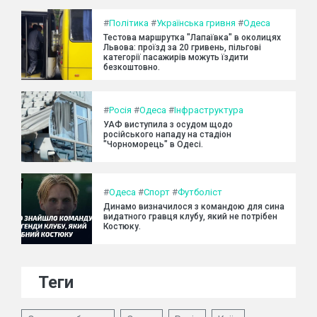
#
Політика
#
Українська гривня
#
Одеса
Тестова маршрутка "Лапаївка" в околицях
Львова: проїзд за 20 гривень, пільгові
категорії пасажирів можуть їздити
безкоштовно.
#
Росія
#
Одеса
#
Інфраструктура
УАФ виступила з осудом щодо
російського нападу на стадіон
"Чорноморець" в Одесі.
#
Одеса
#
Спорт
#
Футболіст
Динамо визначилося з командою для сина
видатного гравця клубу, який не потрібен
Костюку.
Теги