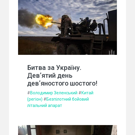
Битва за Україну.
Дев’ятий день
дев’яностого шостого!
#
Володимир Зеленський
#
Китай
(регіон)
#
Безпілотний бойовий
літальний апарат