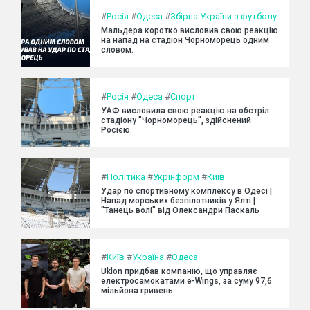
#
Росія
#
Одеса
#
Збірна України з футболу
Мальдера коротко висловив свою реакцію
на напад на стадіон Чорноморець одним
словом.
#
Росія
#
Одеса
#
Спорт
УАФ висловила свою реакцію на обстріл
стадіону "Чорноморець", здійснений
Росією.
#
Політика
#
Укрінформ
#
Київ
Удар по спортивному комплексу в Одесі |
Напад морських безпілотників у Ялті |
"Танець волі" від Олександри Паскаль
#
Київ
#
Україна
#
Одеса
Uklon придбав компанію, що управляє
електросамокатами e-Wings, за суму 97,6
мільйона гривень.