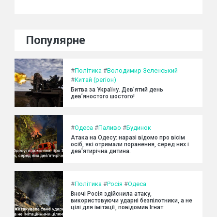
Популярне
#
Політика
#
Володимир Зеленський
#
Китай (регіон)
Битва за Україну. Дев’ятий день
дев’яностого шостого!
#
Одеса
#
Паливо
#
Будинок
Атака на Одесу: наразі відомо про вісім
осіб, які отримали поранення, серед них і
дев'ятирічна дитина.
#
Політика
#
Росія
#
Одеса
Вночі Росія здійснила атаку,
використовуючи ударні безпілотники, а не
цілі для імітації, повідомив Ігнат.