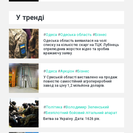
У тренді
#
Одеса
#
Одеська область
#
Бізнес
Одеська область виявилася на чолі
списку за кількістю скарг на ТЦК: Лубінець
оприлюднив жорстке відео та зробив
вражаючу заяву.
#
Одеса
#
Аукціон
#
Бізнес
У Сумській області виставлено на продаж
повністю самостійний агропереробний
завод за ціну 1,2 мільйона доларів.
#
Політика
#
Володимир Зеленський
#
Безпілотний бойовий літальний апарат
Битва за Україну. Дата: 1626 рік.