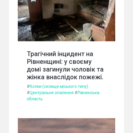
Трагічний інцидент на
Рівненщині: у своєму
домі загинули чоловік та
жінка внаслідок пожежі.
#
Колки (селище міського типу)
#
Центральне опалення
#
Рівненська
область