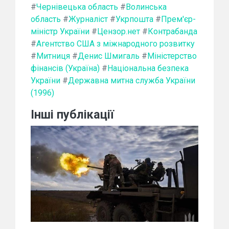
#
Чернівецька область
#
Волинська
область
#
Журналіст
#
Укрпошта
#
Прем'єр-
міністр України
#
Цензор.нет
#
Контрабанда
#
Агентство США з міжнародного розвитку
#
Митниця
#
Денис Шмигаль
#
Міністерство
фінансів (Україна)
#
Національна безпека
України
#
Державна митна служба України
(1996)
Інші публікації