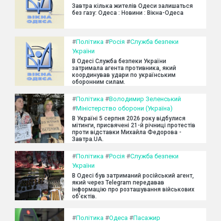
Завтра кілька жителів Одеси залишаться
без газу: Одеса : Новини : Вікна-Одеса
#
Політика
#
Росія
#
Служба безпеки
України
В Одесі Служба безпеки України
затримала агента противника, який
координував удари по українським
оборонним силам.
#
Політика
#
Володимир Зеленський
#
Міністерство оборони (Україна)
В Україні 5 серпня 2026 року відбулися
мітинги, присвячені 21-й річниці протестів
проти відставки Михайла Федорова -
Завтра.UA.
#
Політика
#
Росія
#
Служба безпеки
України
В Одесі був затриманий російський агент,
який через Telegram передавав
інформацію про розташування військових
об'єктів.
#
Політика
#
Одеса
#
Пасажир