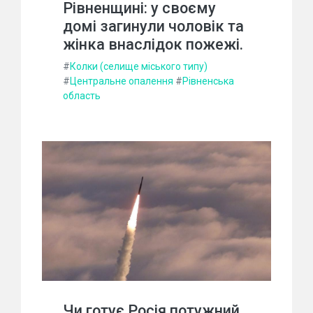
Рівненщині: у своєму
домі загинули чоловік та
жінка внаслідок пожежі.
#
Колки (селище міського типу)
#
Центральне опалення
#
Рівненська
область
Чи готує Росія потужний