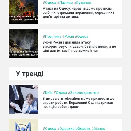
#
Одеса
#
Паливо
#
Будинок
Атака на Одесу: наразі відомо про вісім
осіб, які отримали поранення, серед них і
дев'ятирічна дитина.
#
Політика
#
Росія
#
Одеса
Вночі Росія здійснила атаку,
використовуючи ударні безпілотники, а не
цілі для імітації, повідомив Ігнат.
У тренді
#
Київ
#
Одеса
#
Законодавство
Відмова від relocation може призвести до
втрати роботи: Верховний Суд підтримав
позицію роботодавця.
#
Одеса
#
Одеська область
#
Бізнес