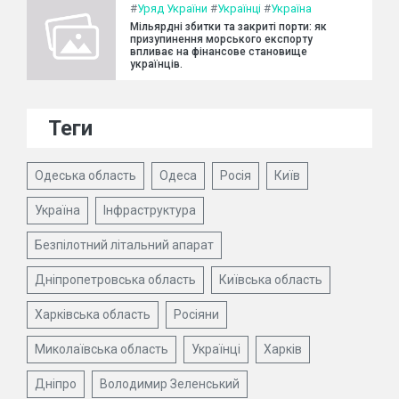
#
Уряд України
#
Українці
#
Україна
Мільярдні збитки та закриті порти: як
призупинення морського експорту
впливає на фінансове становище
українців.
Теги
Одеська область
Одеса
Росія
Київ
Україна
Інфраструктура
Безпілотний літальний апарат
Дніпропетровська область
Київська область
Харківська область
Росіяни
Миколаївська область
Українці
Харків
Дніпро
Володимир Зеленський