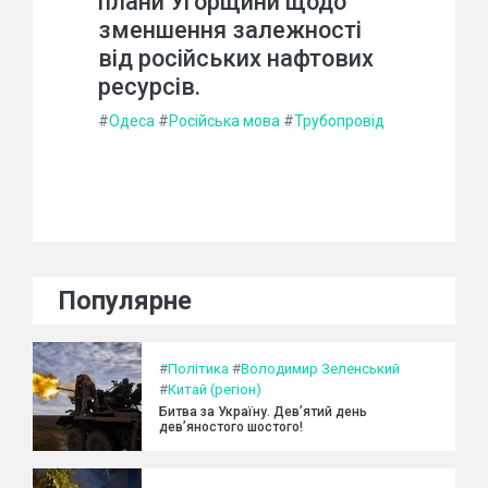
плани Угорщини щодо
зменшення залежності
від російських нафтових
ресурсів.
#
Одеса
#
Російська мова
#
Трубопровід
Популярне
#
Політика
#
Володимир Зеленський
#
Китай (регіон)
Битва за Україну. Дев’ятий день
дев’яностого шостого!