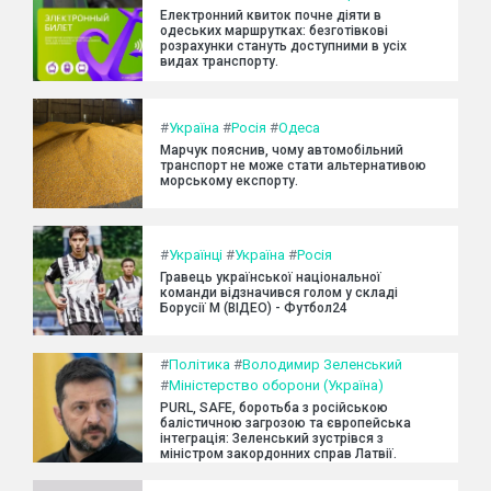
Електронний квиток почне діяти в
одеських маршрутках: безготівкові
розрахунки стануть доступними в усіх
видах транспорту.
#
Україна
#
Росія
#
Одеса
Марчук пояснив, чому автомобільний
транспорт не може стати альтернативою
морському експорту.
#
Українці
#
Україна
#
Росія
Гравець української національної
команди відзначився голом у складі
Борусії М (ВІДЕО) - Футбол24
#
Політика
#
Володимир Зеленський
#
Міністерство оборони (Україна)
PURL, SAFE, боротьба з російською
балістичною загрозою та європейська
інтеграція: Зеленський зустрівся з
міністром закордонних справ Латвії.