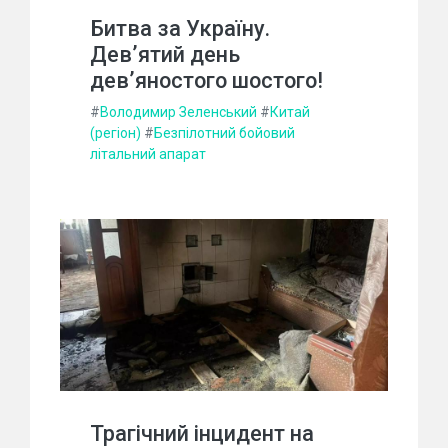
Битва за Україну.
Дев’ятий день
дев’яностого шостого!
#
Володимир Зеленський
#
Китай
(регіон)
#
Безпілотний бойовий
літальний апарат
Трагічний інцидент на