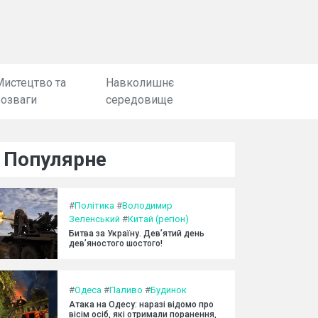
Мистецтво та
Навколишнє
розваги
середовище
Популярне
#
Політика
#
Володимир
Зеленський
#
Китай (регіон)
Битва за Україну. Дев’ятий день
дев’яностого шостого!
#
Одеса
#
Паливо
#
Будинок
Атака на Одесу: наразі відомо про
вісім осіб, які отримали поранення,