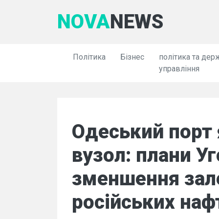
NOVA
NEWS
Політика
Бізнес
політика та дер
управління
Одеський порт 
вузол: плани 
зменшення зал
російських наф