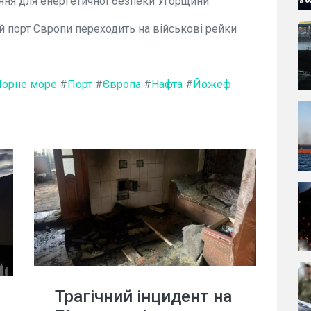
ення для енергетичної безпеки Угорщини.
й порт Європи переходить на військові рейки
Чорне море
#
Порт
#
Європа
#
Нафта
#
Йожеф
Трагічний інцидент на