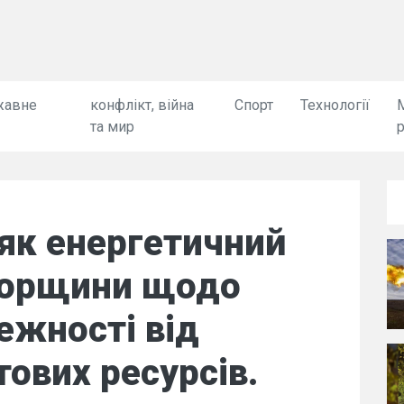
жавне
конфлікт, війна
Спорт
Технології
та мир
як енергетичний
Угорщини щодо
ежності від
тових ресурсів.