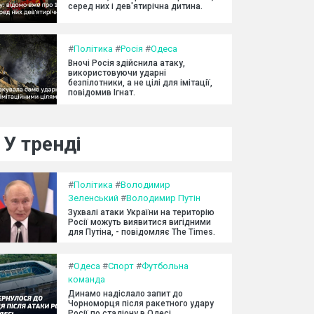
серед них і дев'ятирічна дитина.
#
Політика
#
Росія
#
Одеса
Вночі Росія здійснила атаку,
використовуючи ударні
безпілотники, а не цілі для імітації,
повідомив Ігнат.
У тренді
#
Політика
#
Володимир
Зеленський
#
Володимир Путін
Зухвалі атаки України на територію
Росії можуть виявитися вигідними
для Путіна, - повідомляє The Times.
#
Одеса
#
Спорт
#
Футбольна
команда
Динамо надіслало запит до
Чорноморця після ракетного удару
Росії по стадіону в Одесі.