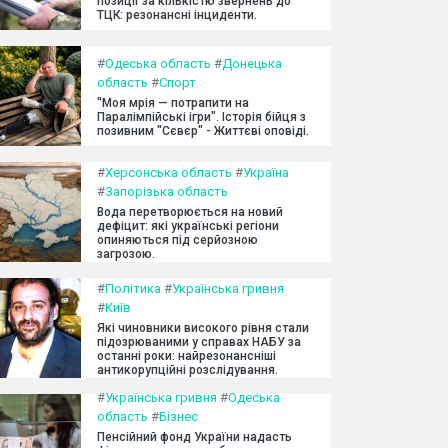
позиції за кількістю звернень до
ТЦК: резонансні інциденти.
#
Одеська область
#
Донецька
область
#
Спорт
"Моя мрія — потрапити на
Паралімпійські ігри". Історія бійця з
позивним "Сєвєр" - Життєві оповіді.
#
Херсонська область
#
Україна
#
Запорізька область
Вода перетворюється на новий
дефіцит: які українські регіони
опиняються під серйозною
загрозою.
#
Політика
#
Українська гривня
#
Київ
Які чиновники високого рівня стали
підозрюваними у справах НАБУ за
останні роки: найрезонансніші
антикорупційні розслідування.
#
Українська гривня
#
Одеська
область
#
Бізнес
Пенсійний фонд України надасть