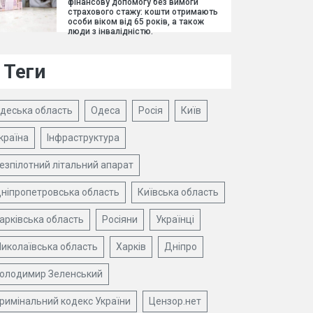
фінансову допомогу без вимоги
страхового стажу: кошти отримають
особи віком від 65 років, а також
люди з інвалідністю.
Теги
деська область
Одеса
Росія
Київ
країна
Інфраструктура
езпілотний літальний апарат
ніпропетровська область
Київська область
арківська область
Росіяни
Українці
иколаївська область
Харків
Дніпро
олодимир Зеленський
римінальний кодекс України
Цензор.нет