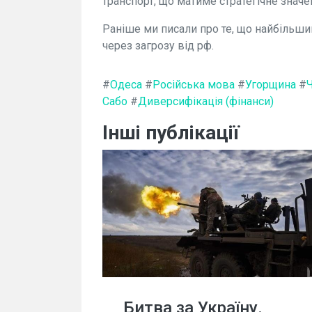
транспорт, що матиме стратегічне знач
Раніше ми писали про те, що найбільши
через загрозу від рф.
#
Одеса
#
Російська мова
#
Угорщина
#
Сабо
#
Диверсифікація (фінанси)
Інші публікації
Битва за Україну.