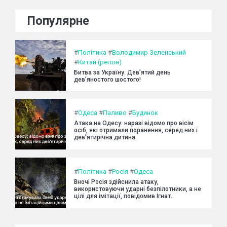
Популярне
#
Політика
#
Володимир Зеленський
#
Китай (регіон)
Битва за Україну. Дев’ятий день
дев’яностого шостого!
#
Одеса
#
Паливо
#
Будинок
Атака на Одесу: наразі відомо про вісім
осіб, які отримали поранення, серед них і
дев'ятирічна дитина.
#
Політика
#
Росія
#
Одеса
Вночі Росія здійснила атаку,
використовуючи ударні безпілотники, а не
цілі для імітації, повідомив Ігнат.