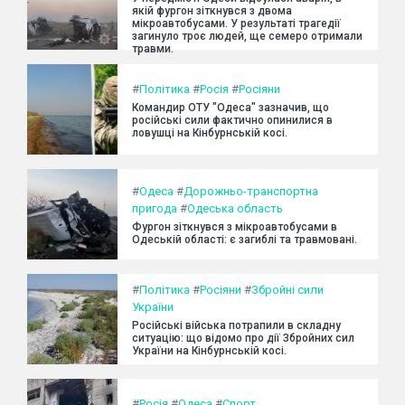
якій фургон зіткнувся з двома
мікроавтобусами. У результаті трагедії
загинуло троє людей, ще семеро отримали
травми.
#
Політика
#
Росія
#
Росіяни
Командир ОТУ "Одеса" зазначив, що
російські сили фактично опинилися в
ловушці на Кінбурнській косі.
#
Одеса
#
Дорожньо-транспортна
пригода
#
Одеська область
Фургон зіткнувся з мікроавтобусами в
Одеській області: є загиблі та травмовані.
#
Політика
#
Росіяни
#
Збройні сили
України
Російські війська потрапили в складну
ситуацію: що відомо про дії Збройних сил
України на Кінбурнській косі.
#
Росія
#
Одеса
#
Спорт