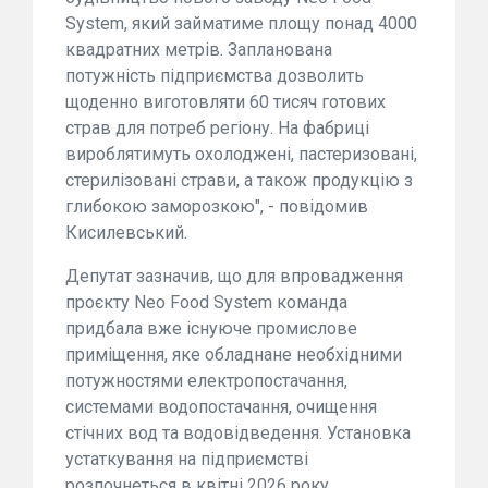
System, який займатиме площу понад 4000
квадратних метрів. Запланована
потужність підприємства дозволить
щоденно виготовляти 60 тисяч готових
страв для потреб регіону. На фабриці
вироблятимуть охолоджені, пастеризовані,
стерилізовані страви, а також продукцію з
глибокою заморозкою", - повідомив
Кисилевський.
Депутат зазначив, що для впровадження
проєкту Neo Food System команда
придбала вже існуюче промислове
приміщення, яке обладнане необхідними
потужностями електропостачання,
системами водопостачання, очищення
стічних вод та водовідведення. Установка
устаткування на підприємстві
розпочнеться в квітні 2026 року.