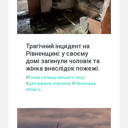
Трагічний інцидент на
Рівненщині: у своєму
домі загинули чоловік та
жінка внаслідок пожежі.
#
Колки (селище міського типу)
#
Центральне опалення
#
Рівненська
область