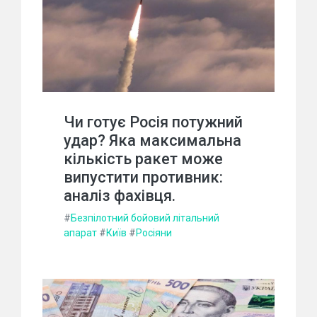
Чи готує Росія потужний
удар? Яка максимальна
кількість ракет може
випустити противник:
аналіз фахівця.
#
Безпілотний бойовий літальний
апарат
#
Київ
#
Росіяни