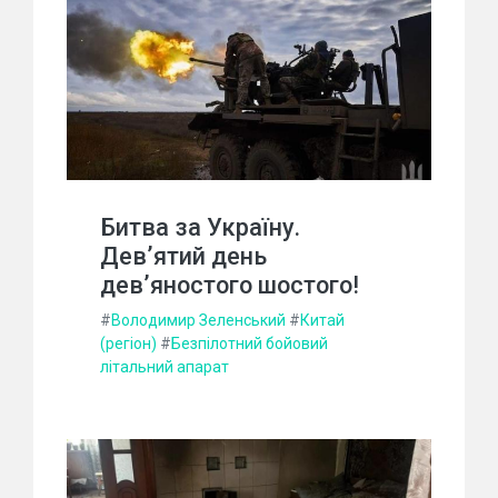
Битва за Україну.
Дев’ятий день
дев’яностого шостого!
#
Володимир Зеленський
#
Китай
(регіон)
#
Безпілотний бойовий
літальний апарат