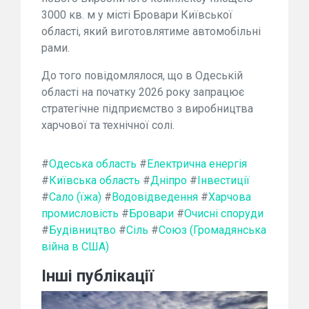
3000 кв. м у місті Бровари Київської
області, який виготовлятиме автомобільні
рами.
До того повідомлялося, що в Одеській
області на початку 2026 року запрацює
стратегічне підприємство з виробництва
харчової та технічної солі.
#
Одеська область
#
Електрична енергія
#
Київська область
#
Дніпро
#
Інвестиції
#
Сало (їжа)
#
Водовідведення
#
Харчова
промисловість
#
Бровари
#
Очисні споруди
#
Будівництво
#
Сіль
#
Союз (Громадянська
війна в США)
Інші публікації