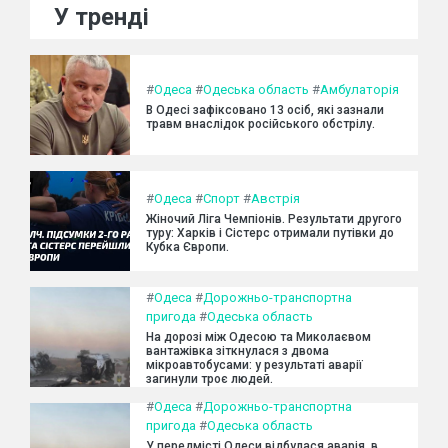
У тренді
#
Одеса
#
Одеська область
#
Амбулаторія
В Одесі зафіксовано 13 осіб, які зазнали
травм внаслідок російського обстрілу.
#
Одеса
#
Спорт
#
Австрія
Жіночий Ліга Чемпіонів. Результати другого
туру: Харків і Сістерс отримали путівки до
Кубка Європи.
#
Одеса
#
Дорожньо-транспортна
пригода
#
Одеська область
На дорозі між Одесою та Миколаєвом
вантажівка зіткнулася з двома
мікроавтобусами: у результаті аварії
загинули троє людей.
#
Одеса
#
Дорожньо-транспортна
пригода
#
Одеська область
У передмісті Одеси відбулася аварія, в