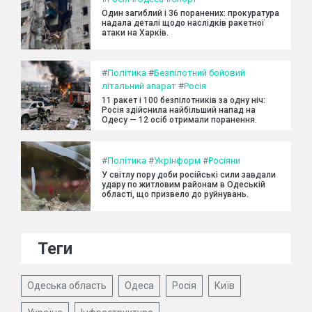
Один загиблий і 36 поранених: прокуратура
надала деталі щодо наслідків ракетної
атаки на Харків.
#
Політика
#
Безпілотний бойовий
літальний апарат
#
Росія
11 ракет і 100 безпілотників за одну ніч:
Росія здійснила найбільший напад на
Одесу — 12 осіб отримали поранення.
#
Політика
#
Укрінформ
#
Росіяни
У світлу пору доби російські сили завдали
удару по житловим районам в Одеській
області, що призвело до руйнувань.
Теги
Одеська область
Одеса
Росія
Київ