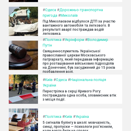
#
Одеса
#
Дорожньо-транспортна
пригода
#
Миколаїв
Під Миколаєвом відбулося ДТП за участю
вантажного автомобіля та легкового. В
результаті аварії постраждав водій
легковика.
#
Політика
#
Укрінформ
#
Володимир
Путін
Священнослужитель Української
православної церкви Московського
патріархату, який передавав інформацію
про розташування військових підрозділів
на Донеччині, був засуджений до 15 років
позбавлення волі.
#
Київ
#
Одеса
#
Національна поліція
України
Перестрілка в серці Кривого Рогу:
постраждала одна особа, зловмисник втік
з місця події.
#
Політика
#
Київ
#
Україна
5 сигналів булінгу в школі: мовчазність,
синці, пропуски — психологи роз’яснили,
коли варто бити на сполох.