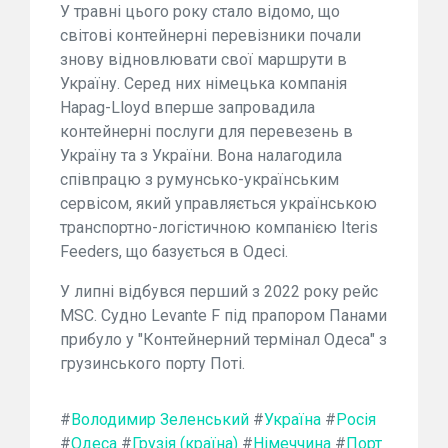
У травні цього року стало відомо, що
світові контейнерні перевізники почали
знову відновлювати свої маршрути в
Україну. Серед них німецька компанія
Hapag-Lloyd вперше запровадила
контейнерні послуги для перевезень в
Україну та з України. Вона налагодила
співпрацю з румунсько-українським
сервісом, який управляється українською
транспортно-логістичною компанією Iteris
Feeders, що базується в Одесі.
У липні відбувся перший з 2022 року рейс
MSC. Судно Levante F під прапором Панами
прибуло у "Контейнерний термінал Одеса" з
грузинського порту Поті.
#
Володимир Зеленський
#
Україна
#
Росія
#
Одеса
#
Грузія (країна)
#
Німеччина
#
Порт