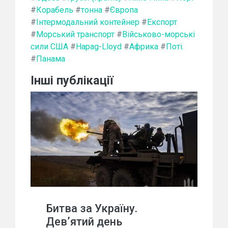
#
Корабель
#
тонна
#
Європа
#
Інтермодальний контейнер
#
Експорт
#
Морський транспорт
#
Військово-морські
сили США
#
Hapag-Lloyd
#
Африка
#
Поті.
#
Панама
Інші публікації
Битва за Україну.
Дев’ятий день