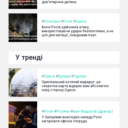
дев'ятирічна дитина.
#
Політика
#
Росія
#
Одеса
Вночі Росія здійснила атаку,
використовуючи ударні безпілотники, а не
цілі для імітації, повідомив Ігнат.
У тренді
#
Одеса
#
Вулиця
#
Туризм
Оригінальний котячий маршрут: ця
секретна карта відкриє вам абсолютно
нову сторону Одеси.
#
Росія
#
Росіяни
#
Іван Федоров (друкар)
У Запоріжжі внаслідок нападу Росії
загорілася офісна споруда.