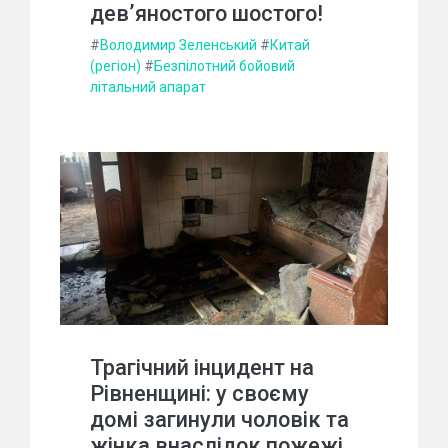
дев’яностого шостого!
#
Володимир Зеленський
#
Китай
(регіон)
#
Безпілотний бойовий
літальний апарат
Трагічний інцидент на
Рівненщині: у своєму
домі загинули чоловік та
жінка внаслідок пожежі.