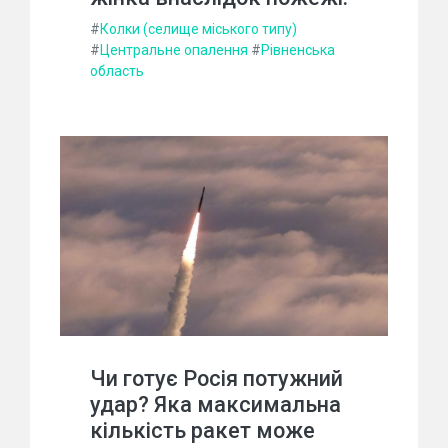
#
Колки (селище міського типу)
#
Центральне опалення
#
Рівненська
область
Чи готує Росія потужний
удар? Яка максимальна
кількість ракет може