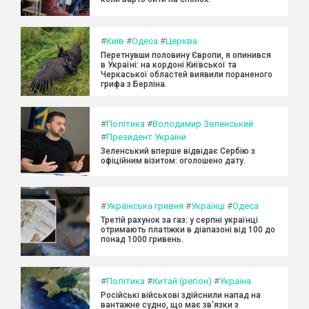
#
Київ
#
Одеса
#
Церква
Перетнувши половину Європи, я опинився
в Україні: на кордоні Київської та
Черкаської областей виявили пораненого
грифа з Берліна.
#
Політика
#
Володимир Зеленський
#
Президент України
Зеленський вперше відвідає Сербію з
офіційним візитом: оголошено дату.
#
Українська гривня
#
Українці
#
Одеса
Третій рахунок за газ: у серпні українці
отримають платіжки в діапазоні від 100 до
понад 1000 гривень.
#
Політика
#
Китай (регіон)
#
Україна
Російські військові здійснили напад на
вантажне судно, що має зв'язки з