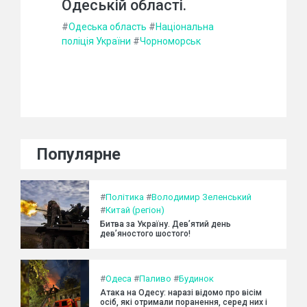
Одеській області.
#
Одеська область
#
Національна
поліція України
#
Чорноморськ
Популярне
#
Політика
#
Володимир Зеленський
#
Китай (регіон)
Битва за Україну. Дев’ятий день
дев’яностого шостого!
#
Одеса
#
Паливо
#
Будинок
Атака на Одесу: наразі відомо про вісім
осіб, які отримали поранення, серед них і