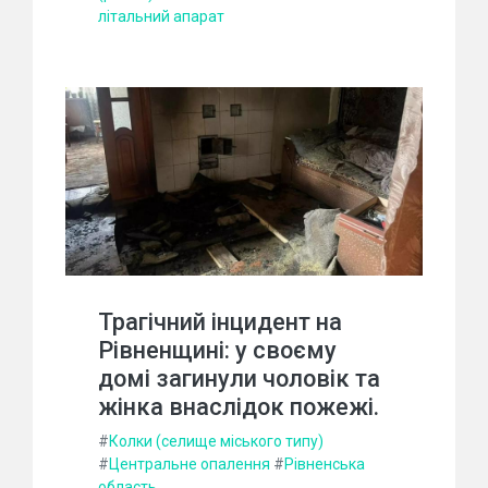
літальний апарат
Трагічний інцидент на
Рівненщині: у своєму
домі загинули чоловік та
жінка внаслідок пожежі.
#
Колки (селище міського типу)
#
Центральне опалення
#
Рівненська
область