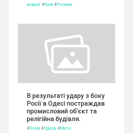
апарат
#
Київ
#
Росіяни
В результаті удару з боку
Росії в Одесі постраждав
промисловий об'єкт та
релігійна будівля.
#
Росія
#
Одеса
#
Місто