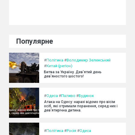
Популярне
#
Політика
#
Володимир Зеленський
#
Китай (регіон)
Битва за Україну. Дев’ятий день
дев’яностого шостого!
#
Одеса
#
Паливо
#
Будинок
Атака на Одесу: наразі відомо про вісім
осіб, які отримали поранення, серед них і
дев'ятирічна дитина.
#
Політика
#
Росія
#
Одеса