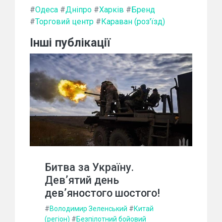
#
Одеса
#
Дніпро
#
Харків
#
Бренд
#
Торговий центр
#
Караван (роз'їзд)
Інші публікації
Битва за Україну.
Дев’ятий день
дев’яностого шостого!
#
Володимир Зеленський
#
Китай
(регіон)
#
Безпілотний бойовий