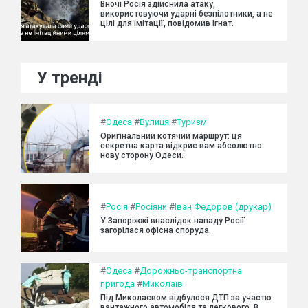
Вночі Росія здійснила атаку,
використовуючи ударні безпілотники, а не
цілі для імітації, повідомив Ігнат.
У тренді
#
Одеса
#
Вулиця
#
Туризм
Оригінальний котячий маршрут: ця
секретна карта відкриє вам абсолютно
нову сторону Одеси.
#
Росія
#
Росіяни
#
Іван Федоров (друкар)
У Запоріжжі внаслідок нападу Росії
загорілася офісна споруда.
#
Одеса
#
Дорожньо-транспортна
пригода
#
Миколаїв
Під Миколаєвом відбулося ДТП за участю
вантажного автомобіля та легкового. В