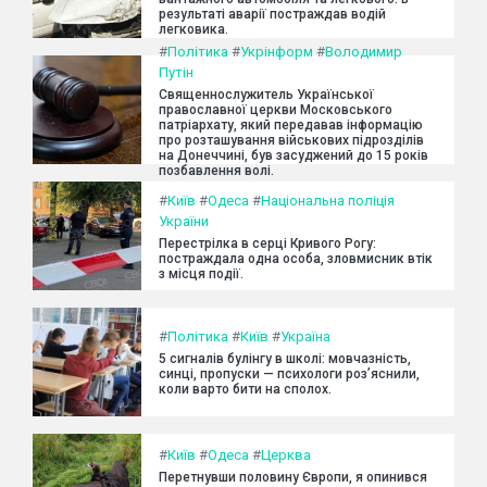
результаті аварії постраждав водій
легковика.
#
Політика
#
Укрінформ
#
Володимир
Путін
Священнослужитель Української
православної церкви Московського
патріархату, який передавав інформацію
про розташування військових підрозділів
на Донеччині, був засуджений до 15 років
позбавлення волі.
#
Київ
#
Одеса
#
Національна поліція
України
Перестрілка в серці Кривого Рогу:
постраждала одна особа, зловмисник втік
з місця події.
#
Політика
#
Київ
#
Україна
5 сигналів булінгу в школі: мовчазність,
синці, пропуски — психологи роз’яснили,
коли варто бити на сполох.
#
Київ
#
Одеса
#
Церква
Перетнувши половину Європи, я опинився