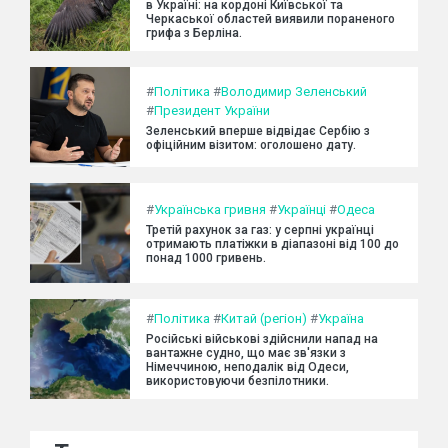
в Україні: на кордоні Київської та
Черкаської областей виявили пораненого
грифа з Берліна.
#
Політика
#
Володимир Зеленський
#
Президент України
Зеленський вперше відвідає Сербію з
офіційним візитом: оголошено дату.
#
Українська гривня
#
Українці
#
Одеса
Третій рахунок за газ: у серпні українці
отримають платіжки в діапазоні від 100 до
понад 1000 гривень.
#
Політика
#
Китай (регіон)
#
Україна
Російські військові здійснили напад на
вантажне судно, що має зв'язки з
Німеччиною, неподалік від Одеси,
використовуючи безпілотники.