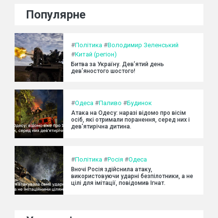
Популярне
#
Політика
#
Володимир Зеленський
#
Китай (регіон)
Битва за Україну. Дев’ятий день
дев’яностого шостого!
#
Одеса
#
Паливо
#
Будинок
Атака на Одесу: наразі відомо про вісім
осіб, які отримали поранення, серед них і
дев'ятирічна дитина.
#
Політика
#
Росія
#
Одеса
Вночі Росія здійснила атаку,
використовуючи ударні безпілотники, а не
цілі для імітації, повідомив Ігнат.