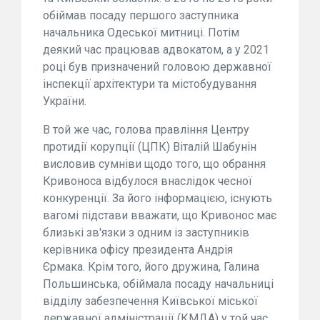
обіймав посаду першого заступника
начальника Одеської митниці. Потім
деякий час працював адвокатом, а у 2021
році був призначений головою державної
інспекції архітектури та містобудування
України.
В той же час, голова правління Центру
протидії корупції (ЦПК) Віталій Шабунін
висловив сумніви щодо того, що обрання
Кривоноса відбулося внаслідок чесної
конкуренції. За його інформацією, існують
вагомі підстави вважати, що Кривонос має
близькі зв'язки з одним із заступників
керівника офісу президента Андрія
Єрмака. Крім того, його дружина, Галина
Польшинська, обіймала посаду начальниці
відділу забезпечення Київської міської
державної адміністрації (КМДА) у той час,