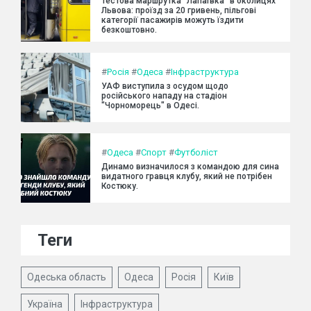
Тестова маршрутка "Лапаївка" в околицях
Львова: проїзд за 20 гривень, пільгові
категорії пасажирів можуть їздити
безкоштовно.
#
Росія
#
Одеса
#
Інфраструктура
УАФ виступила з осудом щодо
російського нападу на стадіон
"Чорноморець" в Одесі.
#
Одеса
#
Спорт
#
Футболіст
Динамо визначилося з командою для сина
видатного гравця клубу, який не потрібен
Костюку.
Теги
Одеська область
Одеса
Росія
Київ
Україна
Інфраструктура