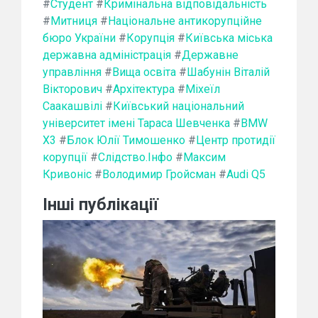
#
Студент
#
Кримінальна відповідальність
#
Митниця
#
Національне антикорупційне
бюро України
#
Корупція
#
Київська міська
державна адміністрація
#
Державне
управління
#
Вища освіта
#
Шабунін Віталій
Вікторович
#
Архітектура
#
Міхеїл
Саакашвілі
#
Київський національний
університет імені Тараса Шевченка
#
BMW
X3
#
Блок Юлії Тимошенко
#
Центр протидії
корупції
#
Слідство.Інфо
#
Максим
Кривоніс
#
Володимир Гройсман
#
Audi Q5
Інші публікації