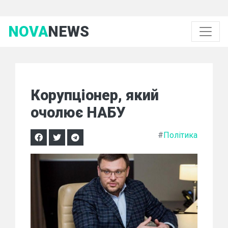
NOVA
NEWS
Корупціонер, який
очолює НАБУ
#
Політика