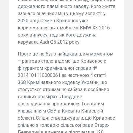
державного племінного заводу, його життя
зазнало значних змін у цьому аспекті: у
2020 році Семен Кривонос уже
користувався автомобілем BMW X3 2016
року випуску, тоді як його дружина
керувала Audi Q5 2012 року.
Проте це не було найцікавішим моментом
– раптово стало відомо, що Кривонос є
фігурантом кримінальної справи №
2014101110000061 за частиною 4 статті
368 Кримінального кодексу України, що
стосується отримання хабара в особливо
великих розмірах. Досудове
розслідування проводилося Головним
управлінням СБУ в Києві та Київській
області. Слідчі стверджували, що Кривонос
спільно з головою сільської ради Старих
Безрадичів вимагав у підприємця 120