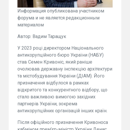
Информация опубликована участником
форума и не является редакционным
материалом
Автор: Вадим Таращук
У 2023 році директором Національного
антикорупційного бюро України (НАБУ)
став Семен Кривоніс, який раніше
очолював державну інспекцію архітектури
та містобудування України (ДІАМ). Його
призначення відбулося в рамках
відкритого та конкурентного відбору, що
стало важливою вимогою західних
партнерів України, зокрема
антикорупційних організацій інших країн.
Після офіційного призначення Кривоноса
кабміном прем'єр-міністр України Денис