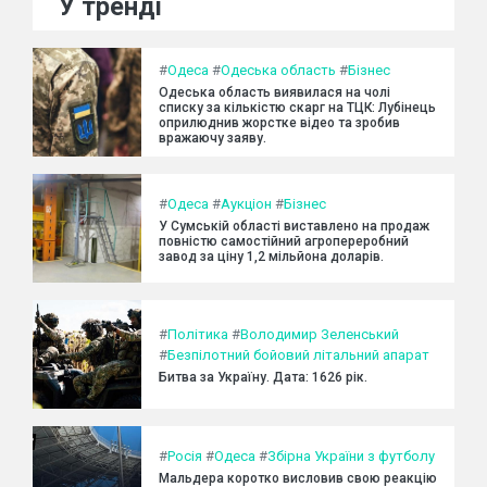
У тренді
#
Одеса
#
Одеська область
#
Бізнес
Одеська область виявилася на чолі
списку за кількістю скарг на ТЦК: Лубінець
оприлюднив жорстке відео та зробив
вражаючу заяву.
#
Одеса
#
Аукціон
#
Бізнес
У Сумській області виставлено на продаж
повністю самостійний агропереробний
завод за ціну 1,2 мільйона доларів.
#
Політика
#
Володимир Зеленський
#
Безпілотний бойовий літальний апарат
Битва за Україну. Дата: 1626 рік.
#
Росія
#
Одеса
#
Збірна України з футболу
Мальдера коротко висловив свою реакцію