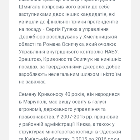
Шмигаль попросив його взяти до себе
заступниками двох інших кандидатів, які
увійшли до фінальної трійки претендентів
на посаду - Сергія Гупяка з управління
Держбюро розслідувань у Хмельницькій
області та Романа Осипчука, який очолює
Управління внутрішнього контролю НАБУ.
Зрештою, Кривонос та Осипчук на нинішніх
посадах, за твердженнями джерела, добре
заробляють нелегальним шляхом і ніхто їм
не заважає.
Семену Кривоносу 40 років, він народився
в Маріуполі, має вищу освіту в галузі
агрономії, державного управління та
правознавства. У 2007-2015 рр. працював
у районній адміністрації Києва, а також у
структурах міністерства юстиції в Одеській
та Київській областях. З 2015 по 2016 роки