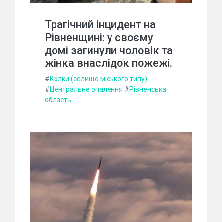
Трагічний інцидент на
Рівненщині: у своєму
домі загинули чоловік та
жінка внаслідок пожежі.
#
Колки (селище міського типу)
#
Центральне опалення
#
Рівненська
область