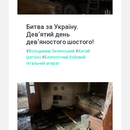
Битва за Україну.
Дев’ятий день
дев’яностого шостого!
#
Володимир Зеленський
#
Китай
(регіон)
#
Безпілотний бойовий
літальний апарат