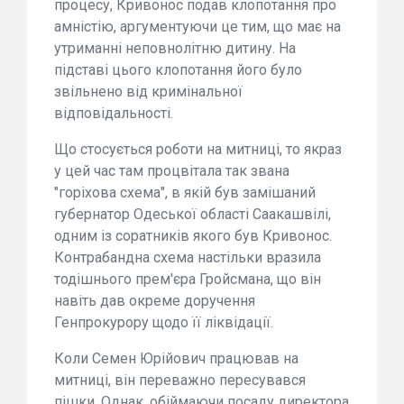
процесу, Кривонос подав клопотання про
амністію, аргументуючи це тим, що має на
утриманні неповнолітню дитину. На
підставі цього клопотання його було
звільнено від кримінальної
відповідальності.
Що стосується роботи на митниці, то якраз
у цей час там процвітала так звана
"горіхова схема", в якій був замішаний
губернатор Одеської області Саакашвілі,
одним із соратників якого був Кривонос.
Контрабандна схема настільки вразила
тодішнього прем'єра Гройсмана, що він
навіть дав окреме доручення
Генпрокурору щодо її ліквідації.
Коли Семен Юрійович працював на
митниці, він переважно пересувався
пішки. Однак, обіймаючи посаду директора