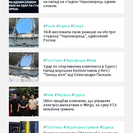
на напад на стадіон Чорноморець одним
словом.
#
Росія
#
Одеса
#
Спорт
УАФ висловила свою реакцію на обстріл
стадіону "Чорноморець", здійснений
Росією.
#
Політика
#
Укрінформ
#
Київ
Удар по спортивному комплексу в Одесі |
Напад морських безпілотників у Ялті |
"Танець волі" від Олександри Паскаль
#
Київ
#
Україна
#
Одеса
Uklon придбав компанію, що управляє
електросамокатами e-Wings, за суму 97,6
мільйона гривень.
#
Політика
#
Українська гривня
#
Одеса