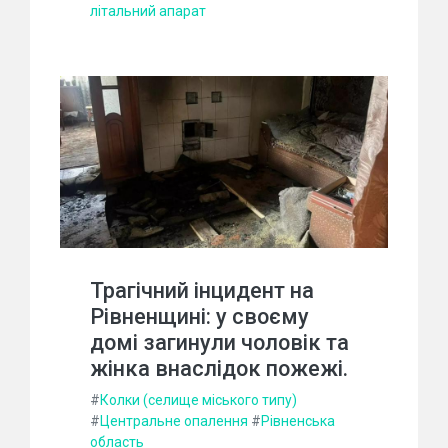
літальний апарат
Трагічний інцидент на
Рівненщині: у своєму
домі загинули чоловік та
жінка внаслідок пожежі.
#
Колки (селище міського типу)
#
Центральне опалення
#
Рівненська
область