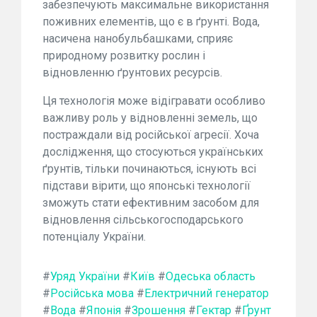
забезпечують максимальне використання
поживних елементів, що є в ґрунті. Вода,
насичена нанобульбашками, сприяє
природному розвитку рослин і
відновленню ґрунтових ресурсів.
Ця технологія може відігравати особливо
важливу роль у відновленні земель, що
постраждали від російської агресії. Хоча
дослідження, що стосуються українських
ґрунтів, тільки починаються, існують всі
підстави вірити, що японські технології
зможуть стати ефективним засобом для
відновлення сільськогосподарського
потенціалу України.
#
Уряд України
#
Київ
#
Одеська область
#
Російська мова
#
Електричний генератор
#
Вода
#
Японія
#
Зрошення
#
Гектар
#
Ґрунт