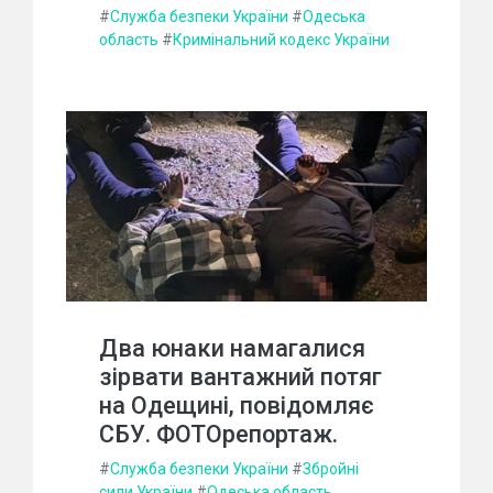
#
Служба безпеки України
#
Одеська
область
#
Кримінальний кодекс України
Два юнаки намагалися
зірвати вантажний потяг
на Одещині, повідомляє
СБУ. ФОТОрепортаж.
#
Служба безпеки України
#
Збройні
сили України
#
Одеська область