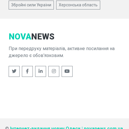
Збройні сили України
Херсонська область
NOVA
NEWS
При передруку матеріалів, активне посилання на
джерело є обов'язковим.
©
Інтернет-видання новин Одеси | novanews.com.ua
.