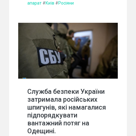
апарат
#
Київ
#
Росіяни
Служба безпеки України
затримала російських
шпигунів, які намагалися
підпорядкувати
вантажний потяг на
Одещині.