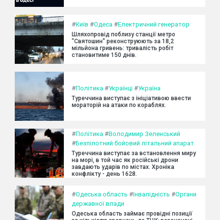
#
Київ
#
Одеса
#
Електричний генератор
Шляхопровід поблизу станції метро
"Святошин" реконструюють за 18,2
мільйона гривень: тривалість робіт
становитиме 150 днів.
#
Політика
#
Українці
#
Україна
Туреччина виступає з ініціативою ввести
мораторій на атаки по кораблях.
#
Політика
#
Володимир Зеленський
#
Безпілотний бойовий літальний апарат
Туреччина виступає за встановлення миру
на морі, в той час як російські дрони
завдають ударів по містах. Хроніка
конфлікту - день 1628.
#
Одеська область
#
Інвалідність
#
Органи
державної влади
Одеська область займає провідні позиції