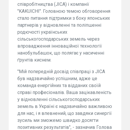
співробітництва (JICA) і компанії
"KAKUICHI". Головною темою обговорення
стало питання підтримки з боку японських
партнерів у відновленні та поліпшенні
родючості українських
сільськогосподарських земель через
впровадження інноваційної технології
нанобульбашок, що полягає у насиченні
ґрунтів киснем.
"Мій попередній досвід співпраці з JICA
був надзвичайно успішним, адже це
команда енергійних та відданих своїй
справі професіоналів. Ваша зацікавленість
у відновленні сільськогосподарських
земель в Україні є надзвичайно важливою
для нас, і я впевнений, що завдяки синергії
зусиль ми зможемо швидко досягти
позитивних результатів", - зазначив Голова