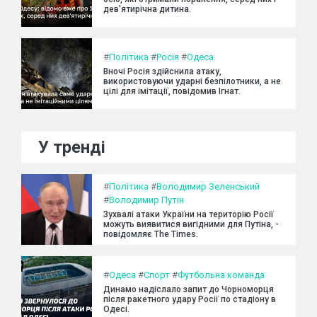
дев'ятирічна дитина.
#
Політика
#
Росія
#
Одеса
Вночі Росія здійснила атаку,
використовуючи ударні безпілотники, а не
цілі для імітації, повідомив Ігнат.
У тренді
#
Політика
#
Володимир Зеленський
#
Володимир Путін
Зухвалі атаки України на територію Росії
можуть виявитися вигідними для Путіна, -
повідомляє The Times.
#
Одеса
#
Спорт
#
Футбольна команда
Динамо надіслало запит до Чорноморця
після ракетного удару Росії по стадіону в
Одесі.