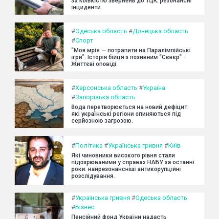
за кількістю звернень до ТЦК: резонансні
інциденти.
#
Одеська область
#
Донецька область
#
Спорт
"Моя мрія — потрапити на Паралімпійські
ігри". Історія бійця з позивним "Сєвєр" -
Життєві оповіді.
#
Херсонська область
#
Україна
#
Запорізька область
Вода перетворюється на новий дефіцит:
які українські регіони опиняються під
серйозною загрозою.
#
Політика
#
Українська гривня
#
Київ
Які чиновники високого рівня стали
підозрюваними у справах НАБУ за останні
роки: найрезонансніші антикорупційні
розслідування.
#
Українська гривня
#
Одеська область
#
Бізнес
Пенсійний фонд України надасть