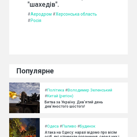
"шахедів".
#
Аеродром
#
Херсонська область
#
Росія
Популярне
#
Політика
#
Володимир Зеленський
#
Китай (регіон)
Битва за Україну. Дев’ятий день
дев’яностого шостого!
#
Одеса
#
Паливо
#
Будинок
Атака на Одесу: наразі відомо про вісім
осіб, які отримали поранення, серед них і