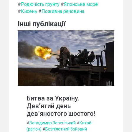
#
Родючість ґрунту
#
Японське море
#
Кисень
#
Поживна речовина
Інші публікації
Битва за Україну.
Дев’ятий день
дев’яностого шостого!
#
Володимир Зеленський
#
Китай
(регіон)
#
Безпілотний бойовий